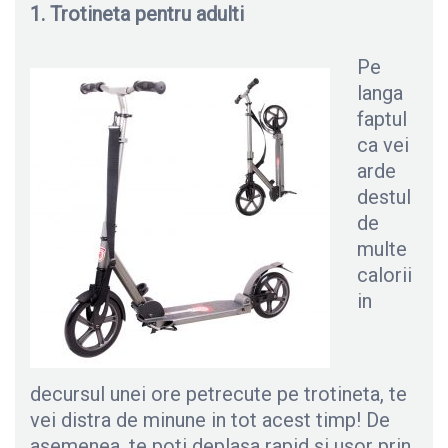
1. Trotineta pentru adulti
Pe
langa
faptul
ca vei
arde
destul
de
multe
calorii
in
decursul unei ore petrecute pe trotineta, te
vei distra de minune in tot acest timp! De
asemenea, te poti deplasa rapid si usor prin