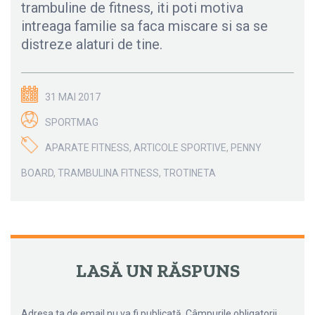
trambuline de fitness, iti poti motiva
intreaga familie sa faca miscare si sa se
distreze alaturi de tine.
31 MAI 2017
SPORTMAG
APARATE FITNESS
,
ARTICOLE SPORTIVE
,
PENNY
BOARD
,
TRAMBULINA FITNESS
,
TROTINETA
←
→
NAVIGARE ARTICOLE
LASĂ UN RĂSPUNS
Adresa ta de email nu va fi publicată.
Câmpurile obligatorii