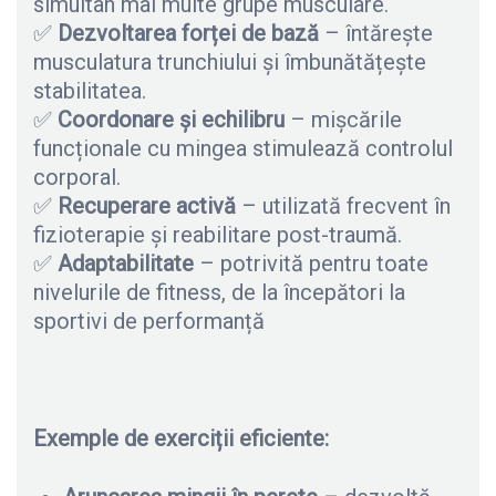
simultan mai multe grupe musculare.
✅
Dezvoltarea for
ț
ei de baz
ă
– întărește
musculatura trunchiului și îmbunătățește
stabilitatea.
✅
Coordonare
ș
i echilibru
– mișcările
funcționale cu mingea stimulează controlul
corporal.
✅
Recuperare activ
ă
– utilizată frecvent în
fizioterapie și reabilitare post-traumă.
✅
Adaptabilitate
– potrivită pentru toate
nivelurile de fitness, de la începători la
sportivi de performanță
Exemple de exerciții eficiente: