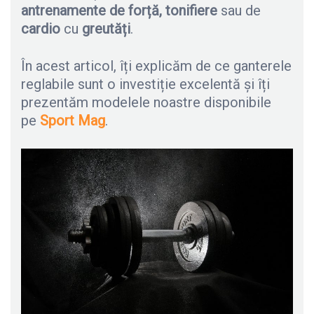
antrenamente de forță, tonifiere
sau de
cardio
cu
greutăți
.
În acest articol, îți explicăm de ce ganterele
reglabile sunt o investiție excelentă și îți
prezentăm modelele noastre disponibile
pe
Sport Mag
.