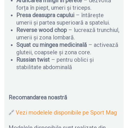
Aruncarea mingii în perete
– dezvoltă
forța în piept, umeri și triceps.
Presa deasupra capului
– întărește
umerii și partea superioară a spatelui.
Reverse wood chop
– lucrează trunchiul,
umerii și zona lombară.
Squat cu mingea medicinală
– activează
gluteii, coapsele și zona core.
Russian twist
– pentru oblici și
stabilitate abdominală
Recomandarea noastră
🔗
Vezi modelele disponibile pe Sport Mag
Modelele disponibile sunt realizate din