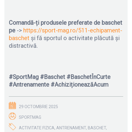
Comandă-ți produsele preferate de baschet
pe
->
https://sport-mag.ro/511-echipament-
baschet
și fă sportul o activitate plăcută și
distractivă.
#SportMag #Baschet #BaschetÎnCurte
#Antrenamente #AchiziționeazăAcum
29 OCTOMBRIE 2025
SPORTMAG
ACTIVITATE FIZICA
,
ANTRENAMENT
,
BASCHET
,