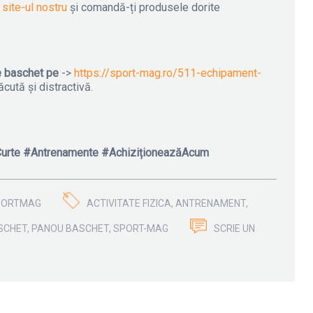
e
site-ul nostru
și comandă-ți produsele dorite
e baschet
pe
->
https://sport-mag.ro/511-echipament-
ăcută și distractivă.
urte #Antrenamente #AchiziționeazăAcum
PORTMAG
ACTIVITATE FIZICA
,
ANTRENAMENT
,
SCHET
,
PANOU BASCHET
,
SPORT-MAG
SCRIE UN