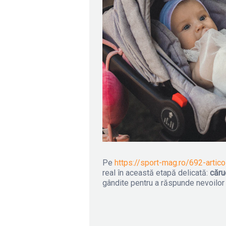
Pe
https://sport-mag.ro/692-artico
real în această etapă delicată:
căru
gândite pentru a răspunde nevoilor ce