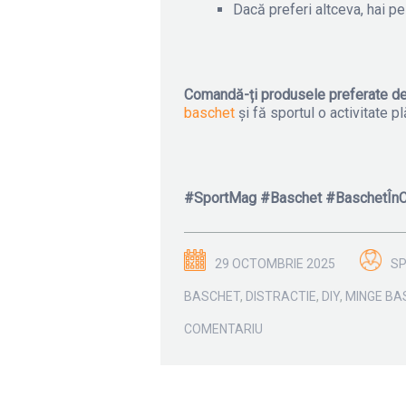
Dacă preferi altceva, hai p
Comandă-ți produsele preferate d
baschet
și fă sportul o activitate pl
#SportMag #Baschet #BaschetÎnC
29 OCTOMBRIE 2025
S
BASCHET
,
DISTRACTIE
,
DIY
,
MINGE BA
COMENTARIU