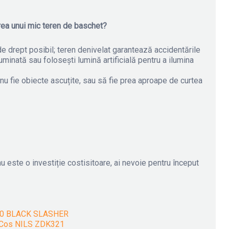
area unui mic teren de baschet?
de drept posibil; teren denivelat garantează accidentările
minată sau folosești lumină artificială pentru a ilumina
 nu fie obiecte ascuțite, sau să fie prea aproape de curtea
u este o investiție costisitoare, ai nevoie pentru început
270 BLACK SLASHER
u Cos NILS ZDK321