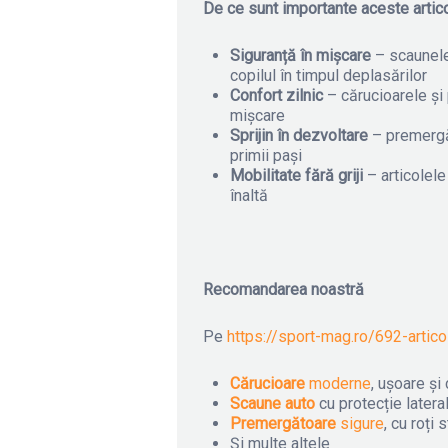
De ce sunt importante aceste artic
Siguranță în mișcare
– scaunele
copilul în timpul deplasărilor
Confort zilnic
– cărucioarele și 
mișcare
Sprijin în dezvoltare
– premergăt
primii pași
Mobilitate fără griji
– articolele
înaltă
Recomandarea noastră
Pe
https://sport-mag.ro/692-artico
Cărucioare
moderne
, ușoare și
Scaune auto
cu protecție lateral
Premergătoare
sigure
, cu roți 
Și multe altele