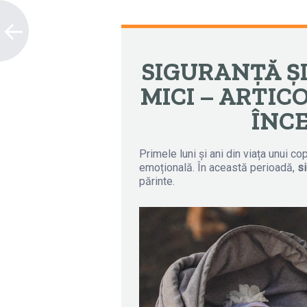
SIGURANȚĂ Ș
MICI – ARTIC
ÎNCE
Primele luni și ani din viața unui co
emoțională. În această perioadă,
s
părinte.