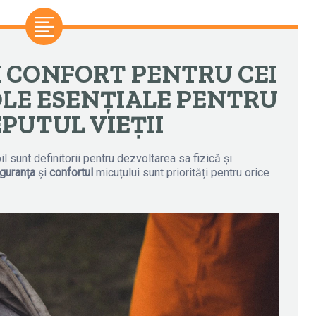
I CONFORT PENTRU CEI
OLE ESENȚIALE PENTRU
PUTUL VIEȚII
pil sunt definitorii pentru dezvoltarea sa fizică și
iguranța
și
confortul
micuțului sunt priorități pentru orice