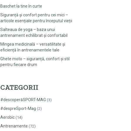
Baschet la tine în curte
Siguranță și confort pentru cei mici –
articole esențiale pentru începutul vieții
Salteaua de yoga – baza unui
antrenament echilibrat și confortabil
Mingea medicinală – versatilitate și
eficiență în antrenamentele tale
Ghete moto – siguranță, confort și stil
pentru fiecare drum
CATEGORII
#descoperăSPORT-MAG
(3)
#despreSport-Mag
(2)
Aerobic
(14)
Antrenamente
(72)