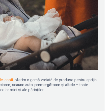
le-copii
, oferim o gamă variată de produse pentru sprijin
cioare
,
scaune auto
,
premergătoare
și
altele
– toate
lor mici și ale părinților.