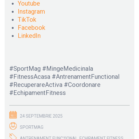
Youtube
Instagram
TikTok
Facebook
LinkedIn
#SportMag #MingeMedicinala
#FitnessAcasa #AntrenamentFunctional
#RecuperareActiva #Coordonare
#EchipamentFitness
24 SEPTEMBRIE 2025
SPORTMAG
ANTRENAMENT FUNCȚIONAL
,
ECHIPAMENT FITNESS
,