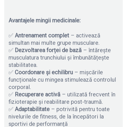
Avantajele mingii medicinale:
✅
Antrenament complet
– activează
simultan mai multe grupe musculare.
✅
Dezvoltarea for
ț
ei de baz
ă
– întărește
musculatura trunchiului și îmbunătățește
stabilitatea.
✅
Coordonare
ș
i echilibru
– mișcările
funcționale cu mingea stimulează controlul
corporal.
✅
Recuperare activ
ă
– utilizată frecvent în
fizioterapie și reabilitare post-traumă.
✅
Adaptabilitate
– potrivită pentru toate
nivelurile de fitness, de la începători la
sportivi de performanță