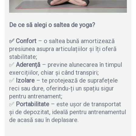
De ce să alegi o saltea de yoga?
✅ Confort
– o saltea bună amortizează
presiunea asupra articulațiilor și îți oferă
stabilitate;
✅
Aderență
– previne alunecarea în timpul
exercițiilor, chiar și când transpiri;
✅
Izolare
– te protejează de suprafețele
reci sau dure, oferindu-ți un spațiu sigur
pentru antrenament;
✅
Portabilitate
– este ușor de transportat
și de depozitat, ideală pentru antrenamentul
de acasă sau în deplasare.