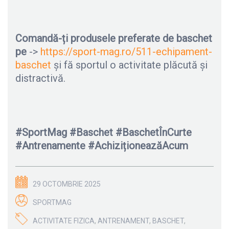
Comandă-ți produsele preferate de baschet
pe
->
https://sport-mag.ro/511-echipament-
baschet
și fă sportul o activitate plăcută și
distractivă.
#SportMag #Baschet #BaschetÎnCurte
#Antrenamente #AchiziționeazăAcum
29 OCTOMBRIE 2025
SPORTMAG
ACTIVITATE FIZICA
,
ANTRENAMENT
,
BASCHET
,