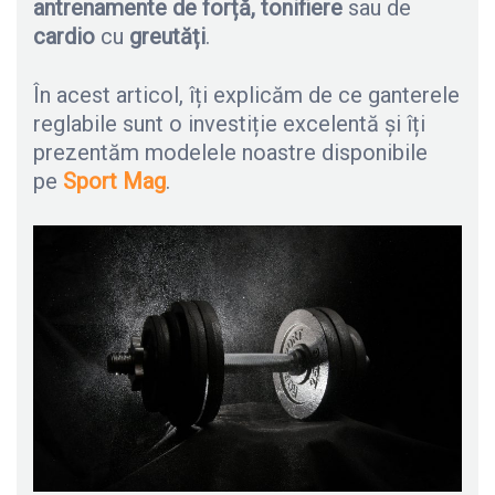
antrenamente de forță, tonifiere
sau de
cardio
cu
greutăți
.
În acest articol, îți explicăm de ce ganterele
reglabile sunt o investiție excelentă și îți
prezentăm modelele noastre disponibile
pe
Sport Mag
.