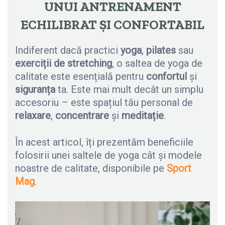
UNUI ANTRENAMENT
ECHILIBRAT ȘI CONFORTABIL
Indiferent dacă practici
yoga
,
pilates
sau
exerciții de stretching
, o saltea de yoga de
calitate este esențială pentru
confortul
și
siguranța
ta. Este mai mult decât un simplu
accesoriu – este spațiul tău personal de
relaxare
,
concentrare
și
meditație
.
În acest articol, îți prezentăm beneficiile
folosirii unei saltele de yoga cât și modele
noastre de calitate, disponibile pe
Sport
Mag
.