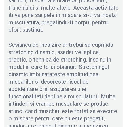
sarituri, miscari ale bratelor, picioarelor,
trunchiului si multe altele. Aceasta activitate
iti va pune sangele in miscare si-ti va incalzi
musculatura, pregatindu-ti corpul pentru
efort sustinut.
Sesiunea de incalzire ar trebui sa cuprinda
stretching dinamic, asadar vei aplica,
practic, o tehnica de stretching, insa nu in
modul in care te-ai obisnuit. Stretchingul
dinamic imbunatateste amplitudinea
miscarilor si descreste riscul de
accidentare prin asigurarea unei
functionalitati depline a musculaturii. Multe
intinderi si crampe musculare se produc
atunci cand muschiul este fortat sa execute
o miscare pentru care nu este pregatit,
asadar stretchingul dinamic si incalzirea