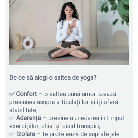
De ce să alegi o saltea de yoga?
✅ Confort
– o saltea bună amortizează
presiunea asupra articulațiilor și îți oferă
stabilitate;
✅
Aderență
– previne alunecarea în timpul
exercițiilor, chiar și când transpiri;
✅
Izolare
– te protejează de suprafețele