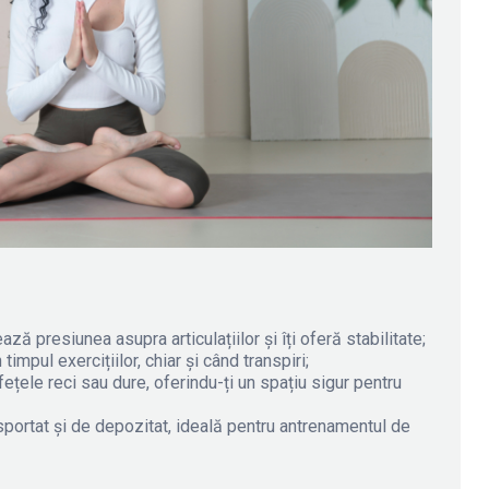
ă presiunea asupra articulațiilor și îți oferă stabilitate;
impul exercițiilor, chiar și când transpiri;
țele reci sau dure, oferindu-ți un spațiu sigur pentru
portat și de depozitat, ideală pentru antrenamentul de