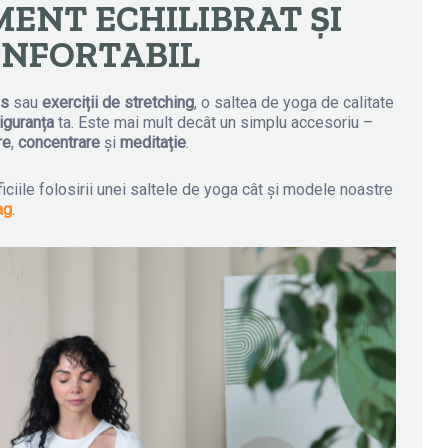
ENT ECHILIBRAT ȘI
NFORTABIL
es
sau
exerciții de stretching
, o saltea de yoga de calitate
iguranța
ta. Este mai mult decât un simplu accesoriu –
re
,
concentrare
și
meditație
.
ficiile folosirii unei saltele de yoga cât și modele noastre
ag
.