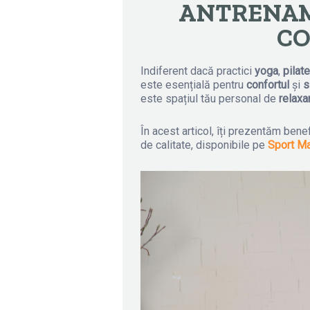
ANTRENAM
CO
Indiferent dacă practici
yoga
,
pilat
este esențială pentru
confortul
și
s
este spațiul tău personal de
relaxa
În acest articol, îți prezentăm bene
de calitate, disponibile pe
Sport M