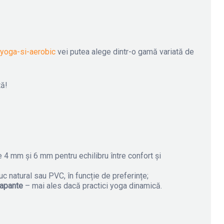
-yoga-si-aerobic
vei putea alege dintr-o gamă variată de
tă!
e 4 mm și 6 mm pentru echilibru între confort și
c natural sau PVC, în funcție de preferințe;
rapante
– mai ales dacă practici yoga dinamică.