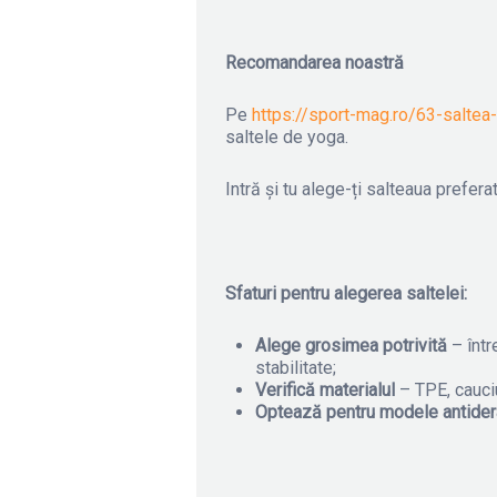
Recomandarea noastră
Pe
https://sport-mag.ro/63-saltea
saltele de yoga.
Intră și tu alege-ți salteaua prefera
Sfaturi pentru alegerea saltelei:
Alege grosimea potrivită
– într
stabilitate;
Verifică materialul
– TPE, cauciu
Optează pentru modele antide