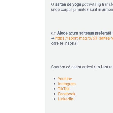
O
saltea de yoga
potrivită îți tran
unde corpul și mintea sunt în armon
👉
Alege acum salteaua preferată și
➡
https://sport-mag.ro/63-saltea-
care te inspiră!
Sperăm că acest articol ți-a fost uti
Youtube
Instagram
TikTok
Facebook
LinkedIn