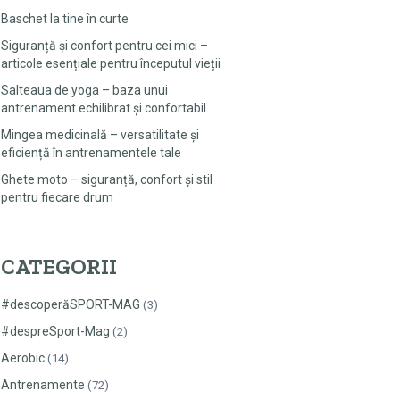
Baschet la tine în curte
Siguranță și confort pentru cei mici –
articole esențiale pentru începutul vieții
Salteaua de yoga – baza unui
antrenament echilibrat și confortabil
Mingea medicinală – versatilitate și
eficiență în antrenamentele tale
Ghete moto – siguranță, confort și stil
pentru fiecare drum
CATEGORII
#descoperăSPORT-MAG
(3)
#despreSport-Mag
(2)
Aerobic
(14)
Antrenamente
(72)