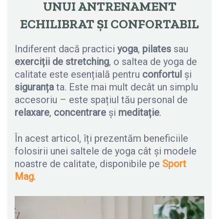
UNUI ANTRENAMENT
ECHILIBRAT ȘI CONFORTABIL
Indiferent dacă practici
yoga
,
pilates
sau
exerciții de stretching
, o saltea de yoga de
calitate este esențială pentru
confortul
și
siguranța
ta. Este mai mult decât un simplu
accesoriu – este spațiul tău personal de
relaxare
,
concentrare
și
meditație
.
În acest articol, îți prezentăm beneficiile
folosirii unei saltele de yoga cât și modele
noastre de calitate, disponibile pe
Sport
Mag
.