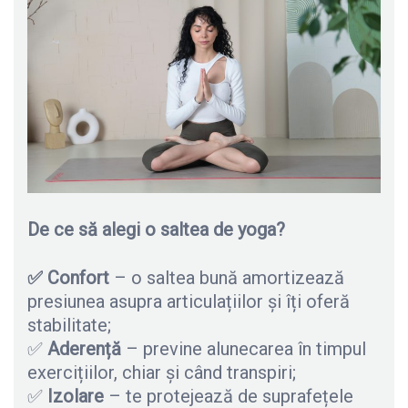
De ce să alegi o saltea de yoga?
✅ Confort
– o saltea bună amortizează
presiunea asupra articulațiilor și îți oferă
stabilitate;
✅
Aderență
– previne alunecarea în timpul
exercițiilor, chiar și când transpiri;
✅
Izolare
– te protejează de suprafețele