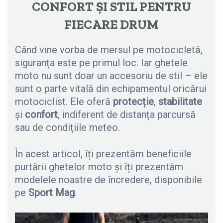
CONFORT ȘI STIL PENTRU
FIECARE DRUM
Când vine vorba de mersul pe motocicletă,
siguranța este pe primul loc. Iar ghetele
moto nu sunt doar un accesoriu de stil – ele
sunt o parte vitală din echipamentul oricărui
motociclist. Ele oferă
protecție
,
stabilitate
și
confort
, indiferent de distanța parcursă
sau de condițiile meteo.
În acest articol, îți prezentăm beneficiile
purtării ghetelor moto și îți prezentăm
modelele noastre de încredere, disponibile
pe
Sport Mag
.