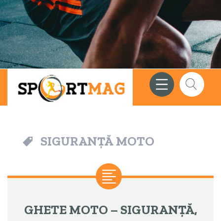
Meniu
Căutare
SIGURANȚĂ MOTO
GHETE MOTO – SIGURANȚĂ,