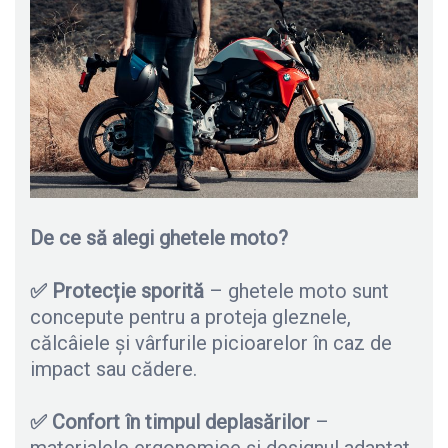
De ce să alegi ghetele moto?
✅
Protecție sporită
– ghetele moto sunt
concepute pentru a proteja gleznele,
călcâiele și vârfurile picioarelor în caz de
impact sau cădere.
✅
Confort în timpul deplasărilor
–
materialele ergonomice și designul adaptat