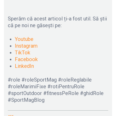
Sperăm că acest articol ți-a fost util. Să știi
că pe noi ne găsești pe:
Youtube
Instagram
TikTok
Facebook
LinkedIn
#role #roleSportMag #roleReglabile
#roleMarimiFixe #rotiPentruRole
#sportOutdoor #fitnessPeRole #ghidRole
#SportMagBlog