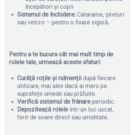
începători și copii
Sistemul de închidere:
Catarame, șireturi
sau velcro – pentru o fixare sigură
.
Pentru a te bucura cât mai mult timp de
rolele tale, urmeaz
ă
aceste sfaturi:
Cur
ăță
ro
ț
ile
ș
i rulmen
ț
ii
după fiecare
utilizare, mai ales dacă ai mers pe
suprafețe umede sau prăfuite.
Verific
ă
sistemul de frânare
periodic.
Depoziteaz
ă
rolele
într-un loc uscat,
ferit de soare direct sau umiditate.