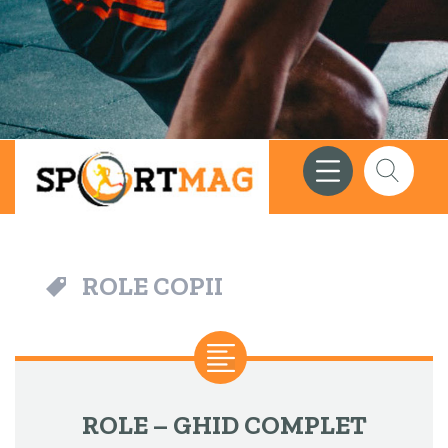
Meniu
Căutare
ROLE COPII
ROLE – GHID COMPLET