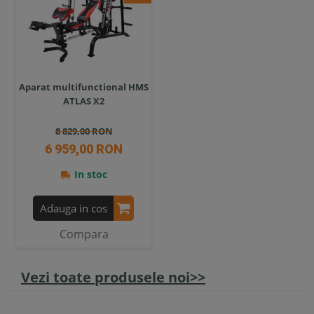
Aparat multifunctional HMS
ATLAS X2
8 829,00 RON
6 959,00 RON
In stoc
Adauga in cos
Compara
Vezi toate produsele noi>>