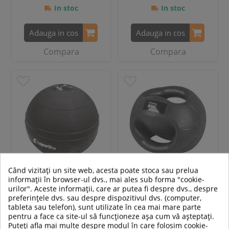
In stoc
In stoc
Adauga in cos
Adauga in cos
Compara
Compara
Când vizitați un site web, acesta poate stoca sau prelua
informații în browser-ul dvs., mai ales sub forma "cookie-
Minge medicinala
Minge medicinala cu maner
urilor". Aceste informații, care ar putea fi despre dvs., despre
inSPORTline Slam Ball 7 kg
inSPORTline Grab Me 4 kg
preferințele dvs. sau despre dispozitivul dvs. (computer,
tableta sau telefon), sunt utilizate în cea mai mare parte
pentru a face ca site-ul să funcționeze așa cum vă așteptați.
Puteți afla mai multe despre modul în care folosim cookie-