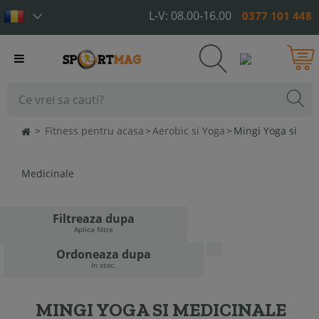
L-V: 08.00-16.00
0377 101 448
Toggle
navigation
>
Fitness pentru acasa
>
Aerobic si Yoga
>
Mingi Yoga si
Medicinale
Filtreaza dupa
Aplica filtre
Ordoneaza dupa
In stoc.
MINGI YOGA SI MEDICINALE