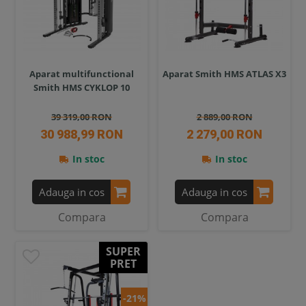
Aparat multifunctional
Aparat Smith HMS ATLAS X3
Smith HMS CYKLOP 10
39 319,00 RON
2 889,00 RON
30 988,99 RON
2 279,00 RON
In stoc
In stoc
Adauga in cos
Adauga in cos
Compara
Compara
SUPER
PRET
-21%