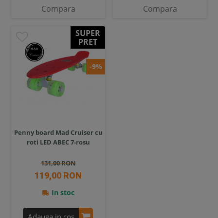
Compara
Compara
SUPER
PRET
-9%
Penny board Mad Cruiser cu
roti LED ABEC 7-rosu
131,00 RON
119,00 RON
In stoc
Adauga in cos