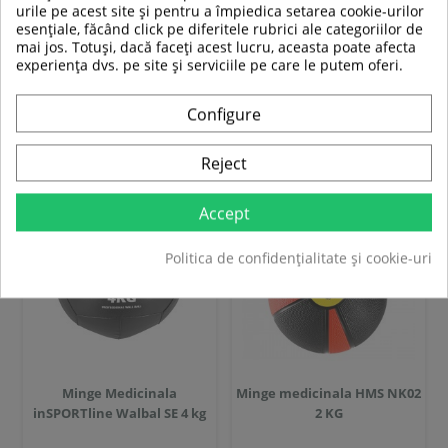
139,00 RON
99,00 RON
urile pe acest site și pentru a împiedica setarea cookie-urilor
esențiale, făcând click pe diferitele rubrici ale categoriilor de
mai jos. Totuși, dacă faceți acest lucru, aceasta poate afecta
In stoc
In stoc
experiența dvs. pe site și serviciile pe care le putem oferi.
Adauga in cos
Adauga in cos
Configure
Compara
Compara
Reject
SUPER
PRET
Accept
Politica de confidențialitate și cookie-uri
-16%
Minge Medicinala
Minge medicinala HMS NK02
inSPORTline Walbal SE 4 kg
2 KG