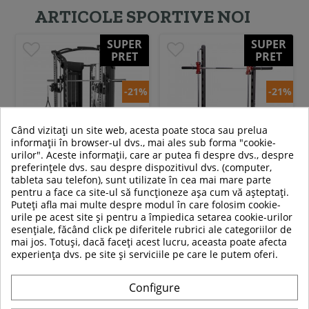
ARTICOLE SPORTIVE NOI
SUPER
SUPER
PRET
PRET
-21%
-21%
Când vizitați un site web, acesta poate stoca sau prelua
informații în browser-ul dvs., mai ales sub forma "cookie-
urilor". Aceste informații, care ar putea fi despre dvs., despre
preferințele dvs. sau despre dispozitivul dvs. (computer,
tableta sau telefon), sunt utilizate în cea mai mare parte
Aparat multifunctional
Aparat Smith HMS ATLAS X3
pentru a face ca site-ul să funcționeze așa cum vă așteptați.
Smith HMS CYKLOP 10
Puteți afla mai multe despre modul în care folosim cookie-
urile pe acest site și pentru a împiedica setarea cookie-urilor
39 319,00 RON
2 889,00 RON
esențiale, făcând click pe diferitele rubrici ale categoriilor de
mai jos. Totuși, dacă faceți acest lucru, aceasta poate afecta
30 988,99 RON
2 279,00 RON
experiența dvs. pe site și serviciile pe care le putem oferi.
In stoc
In stoc
Configure
Adauga in cos
Adauga in cos