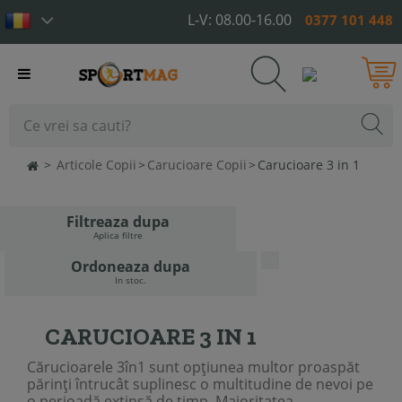
L-V: 08.00-16.00
0377 101 448
Toggle
navigation
>
Articole Copii
>
Carucioare Copii
>
Carucioare 3 in 1
Filtreaza dupa
Aplica filtre
Ordoneaza dupa
In stoc.
CARUCIOARE 3 IN 1
Cărucioarele 3în1 sunt opțiunea multor proaspăt
părinți întrucât suplinesc o multitudine de nevoi pe
o perioadă extinsă de timp. Majoritatea