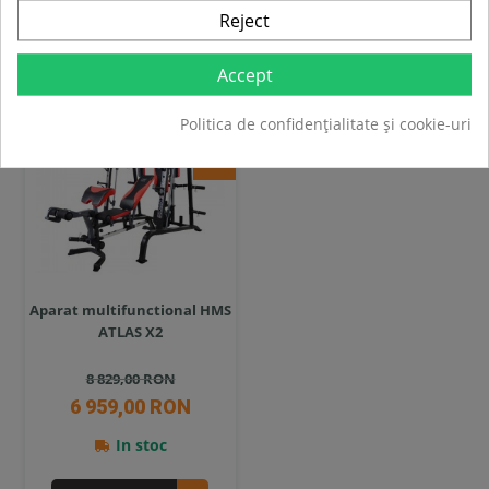
Reject
Compara
Compara
Accept
SUPER
PRET
Politica de confidențialitate și cookie-uri
-21%
Aparat multifunctional HMS
ATLAS X2
8 829,00 RON
6 959,00 RON
In stoc