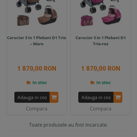
Carucior 3 in 1 Plebani D1 Trio
Carucior 3 in 1 Plebani D1
– Maro
Trio-roz
1 870,00 RON
1 870,00 RON
In stoc
In stoc
Adauga in cos
Adauga in cos
Compara
Compara
Toate produsele au fost incarcate.