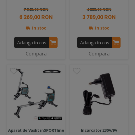
7 949,00 RON
4 809,00 RON
6 269,00 RON
3 789,00 RON
In stoc
In stoc
Adauga in cos
Adauga in cos
Compara
Compara
Aparat de Vaslit inSPORTline
Incarcator 230V/9V