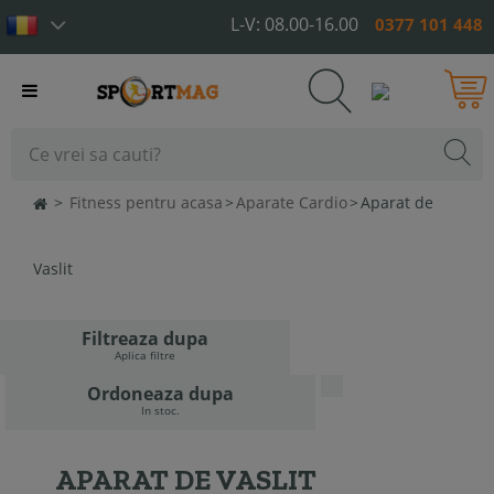
L-V: 08.00-16.00
0377 101 448
Toggle
navigation
>
Fitness pentru acasa
>
Aparate Cardio
>
Aparat de
Vaslit
Filtreaza dupa
Aplica filtre
Ordoneaza dupa
In stoc.
APARAT DE VASLIT