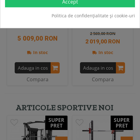
Accept
Aparat de Vâslit inSPORTline
Aparat de vaslit HMS ZP6591
ZenRow
Politica de confidențialitate și cookie-uri
2 569,00 RON
5 009,00 RON
2 019,00 RON
In stoc
In stoc
Adauga in cos
Adauga in cos
Compara
Compara
ARTICOLE SPORTIVE NOI
SUPER
SUPER
PRET
PRET