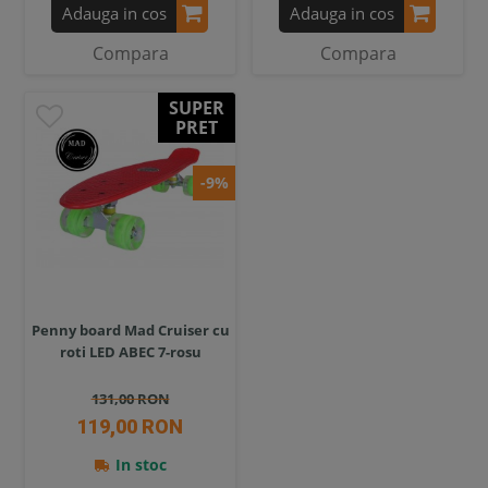
Adauga in cos
Adauga in cos
Compara
Compara
SUPER
PRET
-9%
Penny board Mad Cruiser cu
roti LED ABEC 7-rosu
131,00 RON
119,00 RON
In stoc