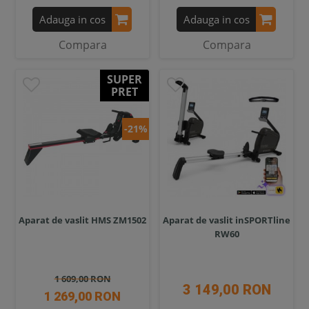
Adauga in cos
Adauga in cos
Compara
Compara
SUPER
PRET
-21%
Aparat de vaslit HMS ZM1502
Aparat de vaslit inSPORTline
RW60
1 609,00 RON
3 149,00 RON
1 269,00 RON