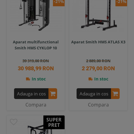
-21%
-21%
Aparat multifunctional
Aparat Smith HMS ATLAS X3
Smith HMS CYKLOP 10
39 319,00 RON
2 889,00 RON
30 988,99 RON
2 279,00 RON
In stoc
In stoc
Adauga in cos
Adauga in cos
Compara
Compara
SUPER
PRET