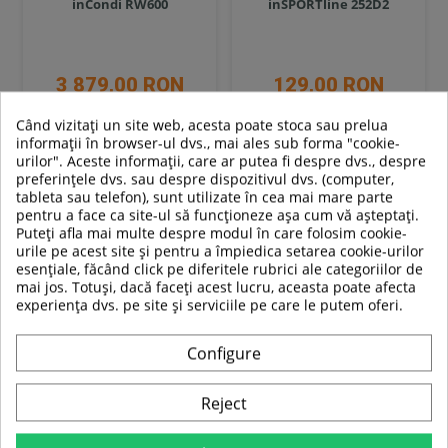
inCondi RW600
inSPORTline 252D2
3 879,00 RON
129,00 RON
Când vizitați un site web, acesta poate stoca sau prelua
In stoc
In stoc
informații în browser-ul dvs., mai ales sub forma "cookie-
urilor". Aceste informații, care ar putea fi despre dvs., despre
preferințele dvs. sau despre dispozitivul dvs. (computer,
Adauga in cos
Adauga in cos
tableta sau telefon), sunt utilizate în cea mai mare parte
pentru a face ca site-ul să funcționeze așa cum vă așteptați.
Compara
Compara
Puteți afla mai multe despre modul în care folosim cookie-
urile pe acest site și pentru a împiedica setarea cookie-urilor
SUPER
esențiale, făcând click pe diferitele rubrici ale categoriilor de
PRET
mai jos. Totuși, dacă faceți acest lucru, aceasta poate afecta
experiența dvs. pe site și serviciile pe care le putem oferi.
-21%
Configure
Reject