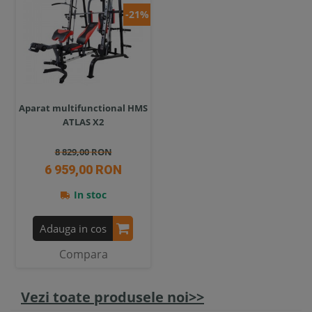
-21%
Aparat multifunctional HMS
ATLAS X2
8 829,00 RON
6 959,00 RON
In stoc
Adauga in cos
Compara
Vezi toate produsele noi>>