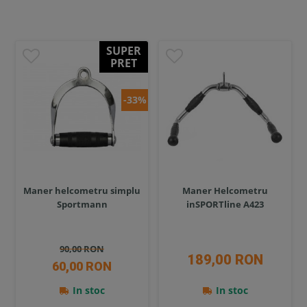
SUPER
PRET
-33%
Maner helcometru simplu
Maner Helcometru
Sportmann
inSPORTline A423
90,00 RON
189,00 RON
60,00 RON
In stoc
In stoc