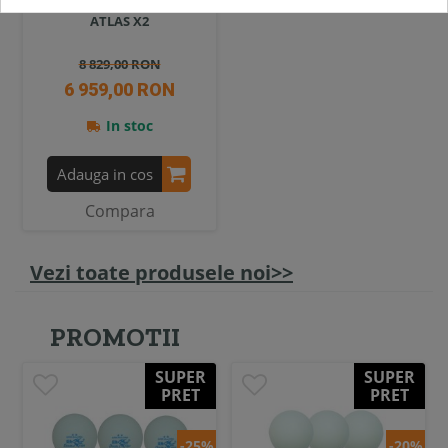
Aparat multifunctional HMS
ATLAS X2
8 829,00 RON
6 959,00 RON
In stoc
Adauga in cos
Compara
Vezi toate produsele noi>>
PROMOTII
SUPER
SUPER
PRET
PRET
-25%
-20%