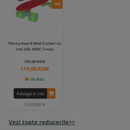
-9%
Penny board Mad Cruiser cu
roti LED ABEC 7-rosu
131,00 RON
119,00 RON
In stoc
Adauga in cos
Compara
Vezi toate reducerile>>