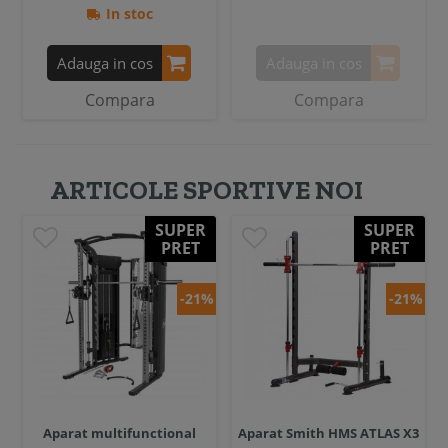
In stoc
Adauga in cos
Adauga in cos
Compara
Compara
ARTICOLE SPORTIVE NOI
SUPER
SUPER
PRET
PRET
-21%
-21%
Aparat multifunctional
Aparat Smith HMS ATLAS X3