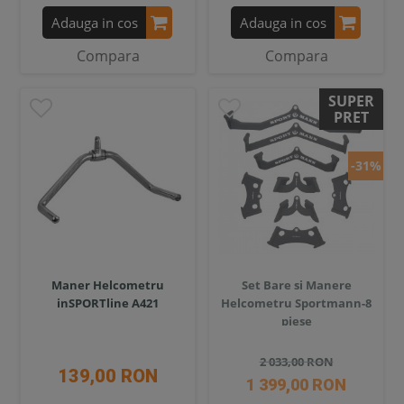
Adauga in cos
Adauga in cos
Compara
Compara
SUPER
PRET
-31%
Maner Helcometru
Set Bare si Manere
inSPORTline A421
Helcometru Sportmann-8
piese
2 033,00 RON
139,00 RON
1 399,00 RON