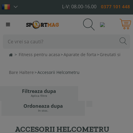
L-V: 08.00-16.00
0377 101 448
Toggle
navigation
>
Fitness pentru acasa
>
Aparate de forta
>
Greutati si
Bare Haltere
>
Accesorii Helcometru
Filtreaza dupa
Aplica filtre
Ordoneaza dupa
In stoc.
ACCESORII HELCOMETRU