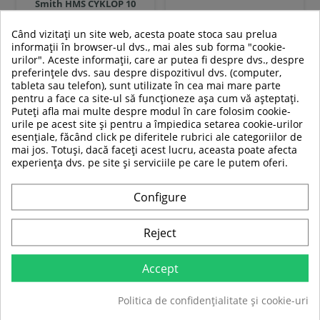
Smith HMS CYKLOP 10
Când vizitați un site web, acesta poate stoca sau prelua
39 319,00 RON
2 889,00 RON
informații în browser-ul dvs., mai ales sub forma "cookie-
30 988,99 RON
2 279,00 RON
urilor". Aceste informații, care ar putea fi despre dvs., despre
preferințele dvs. sau despre dispozitivul dvs. (computer,
In stoc
In stoc
tableta sau telefon), sunt utilizate în cea mai mare parte
pentru a face ca site-ul să funcționeze așa cum vă așteptați.
Puteți afla mai multe despre modul în care folosim cookie-
Adauga in cos
Adauga in cos
urile pe acest site și pentru a împiedica setarea cookie-urilor
esențiale, făcând click pe diferitele rubrici ale categoriilor de
Compara
Compara
mai jos. Totuși, dacă faceți acest lucru, aceasta poate afecta
experiența dvs. pe site și serviciile pe care le putem oferi.
SUPER
PRET
Configure
-21%
Reject
Accept
Politica de confidențialitate și cookie-uri