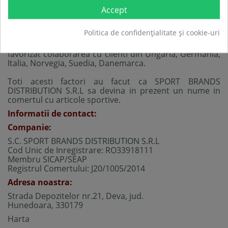
potriveasca cerintelor clientilor nostri.
Accept
Integritate:
Ne respectam promisiunile si
angajamentele.
Politica de confidențialitate și cookie-uri
Participarea la expozitiile nationale si internationale a
favorizat colaborarea cu clienti din Ungaria, Germania,
Italia, Norvegia, Suedia, Danemarca.
Toti acesti factori au facut ca SPORT BRANDS
DISTRIBUTION S.R.L sa devina in prezent un nume in
comertul cu articole sportive.
Informatii de contact:
Companie:
S.C. SPORT BRANDS DISTRIBUTION S.R.L
Cod Unic de Inregistrare: RO33918111
Membru SICAP/SEAP
Registrul Comertului: J20/1005/2014
Adresa noastra:
Strada Depozitelor nr.21, Deva, jud.
Hunedoara, 330179
Harta