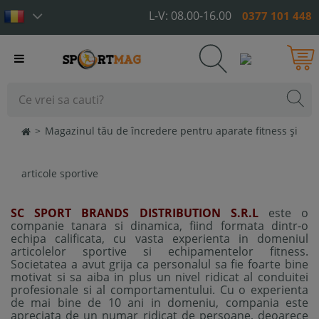
L-V: 08.00-16.00
0377 101 448
Toggle
navigation
>
Magazinul tău de încredere pentru aparate fitness și
articole sportive
SC SPORT BRANDS DISTRIBUTION S.R.L
este o
companie tanara si dinamica, fiind formata dintr-o
echipa calificata, cu vasta experienta in domeniul
articolelor sportive si echipamentelor fitness.
Societatea a avut grija ca personalul sa fie foarte bine
motivat si sa aiba in plus un nivel ridicat al conduitei
profesionale si al comportamentului. Cu o experienta
de mai bine de 10 ani in domeniu, compania este
apreciata de un numar ridicat de persoane, deoarece