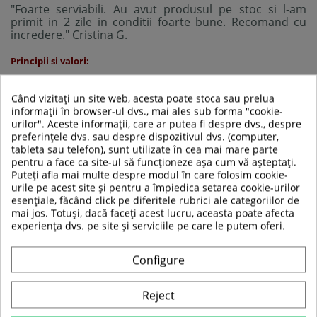
"Foarte serviabili. Au avut produsul pe stoc si l-am
primit in 2 zile in conditii foarte bune. Recomand cu
incredere." Cristina G.
Principii si valori:
Cele mai importante principii ale firmei sunt: calitatea
serviciilor oferite, produse de buna calitate care sa
Când vizitați un site web, acesta poate stoca sau prelua
indeplineasca cerintele clientilor, punerea pe primul
informații în browser-ul dvs., mai ales sub forma "cookie-
plan a nevoilor clientilor nostri, dovada fiind clientii
urilor". Aceste informații, care ar putea fi despre dvs., despre
fideli pe care i-am pastrat de-alungul anilor , dar si
preferințele dvs. sau despre dispozitivul dvs. (computer,
clientii noi care sunt multumiti de serviciile noastre si
tableta sau telefon), sunt utilizate în cea mai mare parte
decid apeleze la noi in continuare.
pentru a face ca site-ul să funcționeze așa cum vă așteptați.
Puteți afla mai multe despre modul în care folosim cookie-
Profesionalism:
Tindem spre performanta prin munca
urile pe acest site și pentru a împiedica setarea cookie-urilor
in echipa si integritatea individului. Suntem atenti la
esențiale, făcând click pe diferitele rubrici ale categoriilor de
fiecare detaliu si ne respectam clientii.
mai jos. Totuși, dacă faceți acest lucru, aceasta poate afecta
experiența dvs. pe site și serviciile pe care le putem oferi.
Calitatea:
Reprezinta valoarea de baza a firmei
noastre. Aceasta ne motiveaza sa furnizam servicii
complexe si rapide.
Configure
Initiativa:
Chiar daca fiecare client este unic, noi gasim
Reject
intotdeauna solutii pentru acesta. De aceea, stimulam
initiativa si cautarea respectivelor solutii care sa se