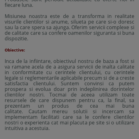
fiecare luna.
Misiunea noastra este de a transforma in realitate
visurile clientilor si anume, silueta pe care si-o doresc
sau la care spera sa ajunga. Oferim servicii complexe si
de calitate care sa confere oamenilor siguranta si buna
dispozitie.
Obiective:
Inca de la infiintare, obiectivul nostru de baza a fost si
va ramane acela de a asigura servicii de inalta calitate
in conformitate cu cerintele clientului, cu cerintele
legale si reglementarile aplicabile precum si de a creste
satisfactia clientului. Suntem convinsi ca putem
prospera si evolua doar prin indeplinirea dorintelor
clientilor nostri. Tocmai de aceea utilizam toate
resursele de care dispunem pentru ca, la final, sa
prezentam un produs de cea mai buna
calitate. Cautam mereu solutii si incercam sa
implementam facilitati care sa le confere clientilor
nostri o experienta cat mai placuta pe site si o utilizare
intuitiva a acestuia.