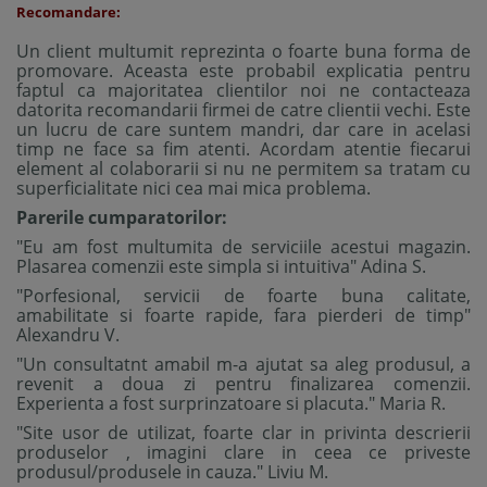
Recomandare:
Un client multumit reprezinta o foarte buna forma de
promovare. Aceasta este probabil explicatia pentru
faptul ca majoritatea clientilor noi ne contacteaza
datorita recomandarii firmei de catre clientii vechi. Este
un lucru de care suntem mandri, dar care in acelasi
timp ne face sa fim atenti. Acordam atentie fiecarui
element al colaborarii si nu ne permitem sa tratam cu
superficialitate nici cea mai mica problema.
Parerile cumparatorilor:
"Eu am fost multumita de serviciile acestui magazin.
Plasarea comenzii este simpla si intuitiva" Adina S.
"Porfesional, servicii de foarte buna calitate,
amabilitate si foarte rapide, fara pierderi de timp"
Alexandru V.
"Un consultatnt amabil m-a ajutat sa aleg produsul, a
revenit a doua zi pentru finalizarea comenzii.
Experienta a fost surprinzatoare si placuta." Maria R.
"Site usor de utilizat, foarte clar in privinta descrierii
produselor , imagini clare in ceea ce priveste
produsul/produsele in cauza." Liviu M.