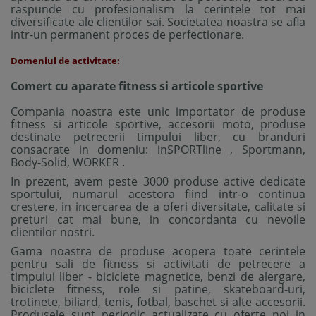
raspunde cu profesionalism la cerintele tot mai
diversificate ale clientilor sai. Societatea noastra se afla
intr-un permanent proces de perfectionare.
Domeniul de activitate:
Comert cu aparate fitness si articole sportive
Compania noastra este unic importator de produse
fitness si articole sportive, accesorii moto, produse
destinate petrecerii timpului liber, cu branduri
consacrate in domeniu: inSPORTline , Sportmann,
Body-Solid, WORKER .
In prezent, avem peste 3000 produse active dedicate
sportului, numarul acestora fiind intr-o continua
crestere, in incercarea de a oferi diversitate, calitate si
preturi cat mai bune, in concordanta cu nevoile
clientilor nostri.
Gama noastra de produse acopera toate cerintele
pentru sali de fitness si activitati de petrecere a
timpului liber - biciclete magnetice, benzi de alergare,
biciclete fitness, role si patine, skateboard-uri,
trotinete, biliard, tenis, fotbal, baschet si alte accesorii.
Produsele sunt periodic actualizate cu oferte noi in