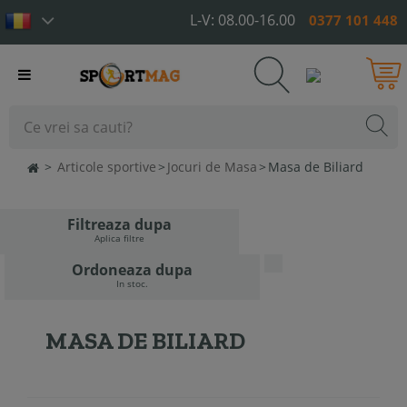
L-V: 08.00-16.00
0377 101 448
Toggle
navigation
>
Articole sportive
>
Jocuri de Masa
>
Masa de Biliard
Filtreaza dupa
Aplica filtre
Ordoneaza dupa
In stoc.
MASA DE BILIARD