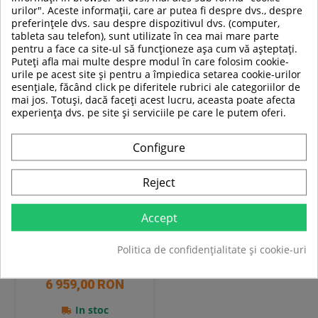
urilor". Aceste informații, care ar putea fi despre dvs., despre
Adauga in cos
Adauga in cos
preferințele dvs. sau despre dispozitivul dvs. (computer,
tableta sau telefon), sunt utilizate în cea mai mare parte
Compara
Compara
pentru a face ca site-ul să funcționeze așa cum vă așteptați.
Puteți afla mai multe despre modul în care folosim cookie-
urile pe acest site și pentru a împiedica setarea cookie-urilor
SUPER
esențiale, făcând click pe diferitele rubrici ale categoriilor de
PRET
mai jos. Totuși, dacă faceți acest lucru, aceasta poate afecta
experiența dvs. pe site și serviciile pe care le putem oferi.
-21%
Configure
Reject
Accept
Aparat multifunctional HMS
ATLAS X2
Politica de confidențialitate și cookie-uri
8 829,00 RON
6 959,00 RON
In stoc