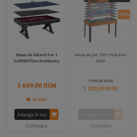
-21%
Masa de biliard 3 in 1
Masa de joc 13in1 Nils Fun
inSPORTline Residento
SDM
1 599,00 RON
3 699,00 RON
1 259,00 RON
In stoc
Adauga in cos
Adauga in cos
Compara
Compara