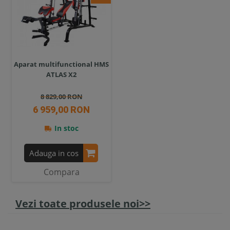
Aparat multifunctional HMS
ATLAS X2
8 829,00 RON
6 959,00 RON
In stoc
Adauga in cos
Compara
Vezi toate produsele noi>>