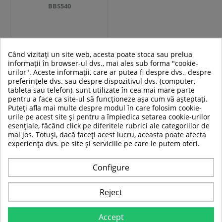
BBS540
189,00 RON
Când vizitați un site web, acesta poate stoca sau prelua
informații în browser-ul dvs., mai ales sub forma "cookie-
urilor". Aceste informații, care ar putea fi despre dvs., despre
preferințele dvs. sau despre dispozitivul dvs. (computer,
tableta sau telefon), sunt utilizate în cea mai mare parte
Adauga in cos
pentru a face ca site-ul să funcționeze așa cum vă așteptați.
Puteți afla mai multe despre modul în care folosim cookie-
Compara
urile pe acest site și pentru a împiedica setarea cookie-urilor
esențiale, făcând click pe diferitele rubrici ale categoriilor de
mai jos. Totuși, dacă faceți acest lucru, aceasta poate afecta
experiența dvs. pe site și serviciile pe care le putem oferi.
ARTICOLE SPORTIVE NOI
Configure
SUPER
SUPER
PRET
PRET
Reject
-21%
-21%
Accept