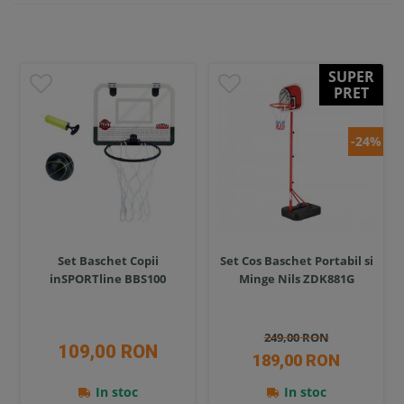
SUPER
PRET
-24%
Set Baschet Copii
Set Cos Baschet Portabil si
inSPORTline BBS100
Minge Nils ZDK881G
249,00 RON
109,00 RON
189,00 RON
In stoc
In stoc