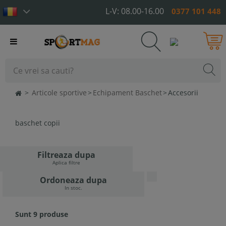
L-V: 08.00-16.00
0377 101 448
Toggle
navigation
>
Articole sportive
>
Echipament Baschet
>
Accesorii
baschet copii
Filtreaza dupa
Aplica filtre
Ordoneaza dupa
In stoc.
Sunt 9 produse