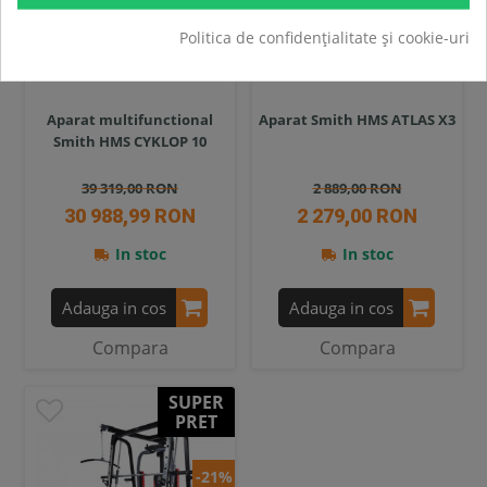
Politica de confidențialitate și cookie-uri
Aparat multifunctional
Aparat Smith HMS ATLAS X3
Smith HMS CYKLOP 10
39 319,00 RON
2 889,00 RON
30 988,99 RON
2 279,00 RON
In stoc
In stoc
Adauga in cos
Adauga in cos
Compara
Compara
SUPER
PRET
-21%