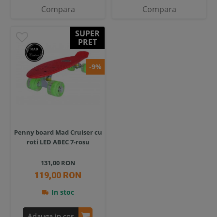
Compara
Compara
SUPER
PRET
-9%
Penny board Mad Cruiser cu
roti LED ABEC 7-rosu
131,00 RON
119,00 RON
In stoc
Adauga in cos