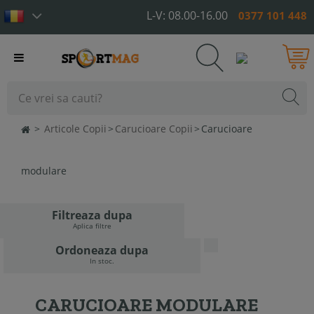
L-V: 08.00-16.00
0377 101 448
Toggle
navigation
>
Articole Copii
>
Carucioare Copii
>
Carucioare
modulare
Filtreaza dupa
Aplica filtre
Ordoneaza dupa
In stoc.
CARUCIOARE MODULARE