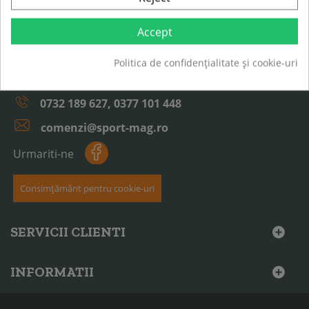
INFORMATII DESPRE MAGAZIN
Accept
Despre noi
Politica de confidențialitate și cookie-uri
Contact
0732 189 627, 0377 101 448
comenzi@sport-mag.ro
Urmariti-ne
Consimțământ pentru cookie-uri
SERVICII CLIENTI
INFORMATII