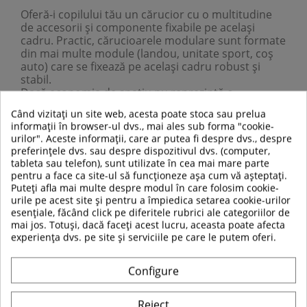
Oferă-i copilului tău un cărucior cu o multitudine
de accesorii și componente fixabile pe același
cadru. Practic, cărucioarele modulare sunt formate
din mai multe module (landou, unitate sport, coș
auto) care se fixează pe același cadru robust și
stabil.
Dacă economia de spațiu nu reprezintă o
problemă pentru tine atunci sistemele modulare
Când vizitați un site web, acesta poate stoca sau prelua
sunt...
informații în browser-ul dvs., mai ales sub forma "cookie-
Mai mult
urilor". Aceste informații, care ar putea fi despre dvs., despre
preferințele dvs. sau despre dispozitivul dvs. (computer,
tableta sau telefon), sunt utilizate în cea mai mare parte
pentru a face ca site-ul să funcționeze așa cum vă așteptați.
ABONEAZĂ-TE LA NEWSLETTER
Puteți afla mai multe despre modul în care folosim cookie-
urile pe acest site și pentru a împiedica setarea cookie-urilor
Primești cele mai bune oferte cu reduceri, sfaturi și articole cu noutăți!
esențiale, făcând click pe diferitele rubrici ale categoriilor de
mai jos. Totuși, dacă faceți acest lucru, aceasta poate afecta
experiența dvs. pe site și serviciile pe care le putem oferi.
TRIMITE
Configure
Reject