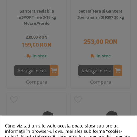
Gantera reglabila
Set Haltera si Gantere
inSPORTline 3-18 kg
Sportmann SHG07 20 kg
Negru/Verde
239,00 RON
253,00 RON
159,00 RON
In stoc
In stoc
Adauga in cos
Adauga in cos
Compara
Compara
Când vizitați un site web, acesta poate stoca sau prelua
informații în browser-ul dvs., mai ales sub forma "cookie-
urilor". Aceste informații, care ar putea fi despre dvs., despre