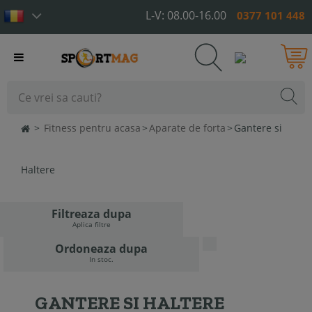
L-V: 08.00-16.00
0377 101 448
Toggle
navigation
>
Fitness pentru acasa
>
Aparate de forta
>
Gantere si
Haltere
Filtreaza dupa
Aplica filtre
Ordoneaza dupa
In stoc.
GANTERE SI HALTERE