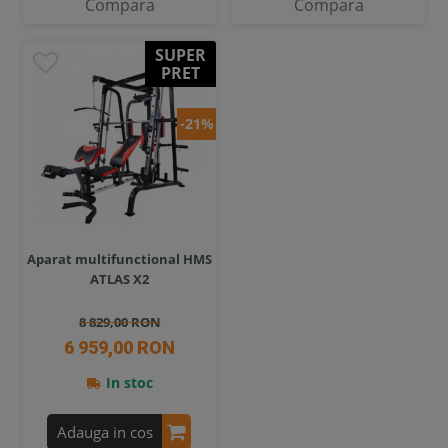
Compara
Compara
SUPER
PRET
-21%
Aparat multifunctional HMS
ATLAS X2
8 829,00 RON
6 959,00 RON
In stoc
Adauga in cos