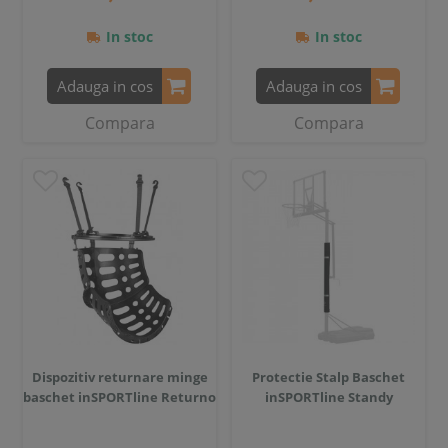
In stoc
In stoc
Adauga in cos
Adauga in cos
Compara
Compara
Dispozitiv returnare minge
Protectie Stalp Baschet
baschet inSPORTline Returno
inSPORTline Standy