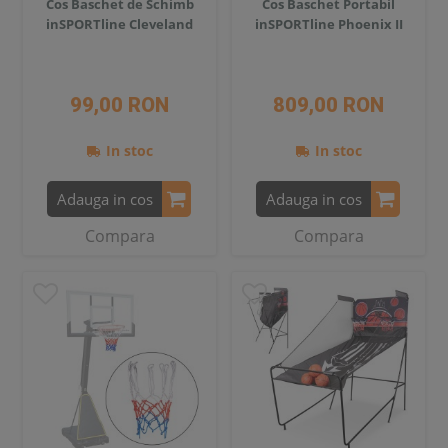
Cos Baschet de Schimb
Cos Baschet Portabil
inSPORTline Cleveland
inSPORTline Phoenix II
99,00 RON
809,00 RON
In stoc
In stoc
Adauga in cos
Adauga in cos
Compara
Compara