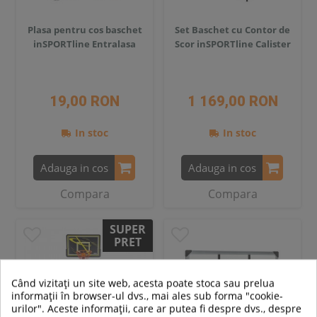
Plasa pentru cos baschet
Set Baschet cu Contor de
inSPORTline Entralasa
Scor inSPORTline Calister
19,00 RON
1 169,00 RON
In stoc
In stoc
Adauga in cos
Adauga in cos
Compara
Compara
SUPER
PRET
-21%
Când vizitați un site web, acesta poate stoca sau prelua
informații în browser-ul dvs., mai ales sub forma "cookie-
urilor". Aceste informații, care ar putea fi despre dvs., despre