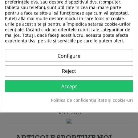
preferințele dvs. sau despre dispozitivul dvs. (computer,
tableta sau telefon), sunt utilizate în cea mai mare parte
pentru a face ca site-ul să funcționeze așa cum vă așteptați.
Puteți afla mai multe despre modul în care folosim cookie-
urile pe acest site și pentru a împiedica setarea cookie-urilor
Cos Baschet Portabil NILS
Cos Baschet cu Panou
esențiale, făcând click pe diferitele rubrici ale categoriilor de
ZDK319E
inSPORTline Senoda II
mai jos. Totuși, dacă faceți acest lucru, aceasta poate afecta
experiența dvs. pe site și serviciile pe care le putem oferi.
1 049,00 RON
639,00 RON
Configure
829,00 RON
In stoc
In stoc
Reject
Adauga in cos
Adauga in cos
Accept
Compara
Compara
Politica de confidențialitate și cookie-uri
Se incarca
ARTICOLE SPORTIVE NOI