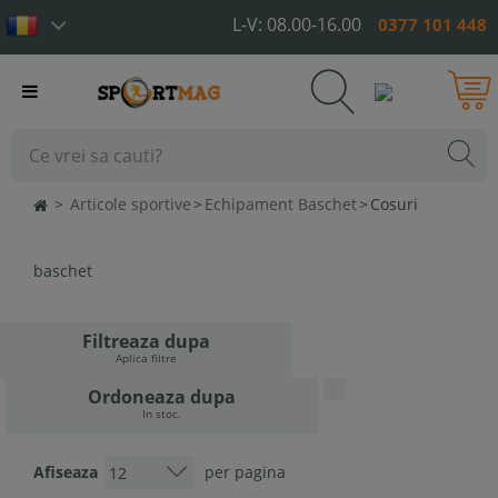
L-V: 08.00-16.00
0377 101 448
Toggle
navigation
>
Articole sportive
>
Echipament Baschet
>
Cosuri
baschet
Filtreaza dupa
Aplica filtre
Ordoneaza dupa
In stoc.
Afiseaza
per pagina