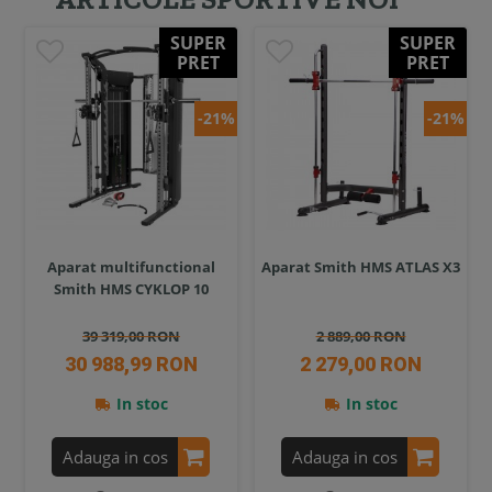
SUPER
SUPER
PRET
PRET
-21%
-21%
Aparat multifunctional
Aparat Smith HMS ATLAS X3
Smith HMS CYKLOP 10
39 319,00 RON
2 889,00 RON
30 988,99 RON
2 279,00 RON
In stoc
In stoc
Adauga in cos
Adauga in cos