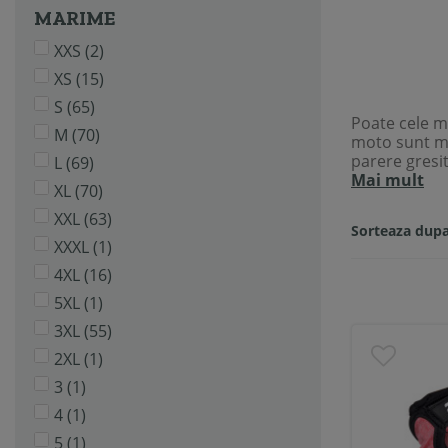
MARIME
XXS
(2)
XS
(15)
S
(65)
Poate cele m
M
(70)
moto sunt ma
parere gresi
L
(69)
Mai mult
XL
(70)
XXL
(63)
Sorteaza dupa
XXXL
(1)
4XL
(16)
5XL
(1)
3XL
(55)
2XL
(1)
3
(1)
4
(1)
5
(1)