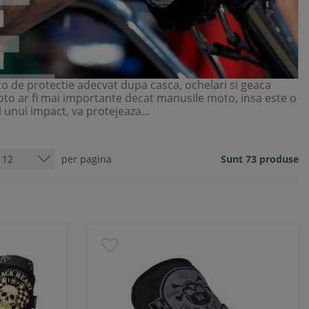
o de protectie adecvat dupa casca, ochelari si geaca
o ar fi mai importante decat manusile moto, insa este o
 unui impact, va protejeaza...
per pagina
Sunt 73 produse