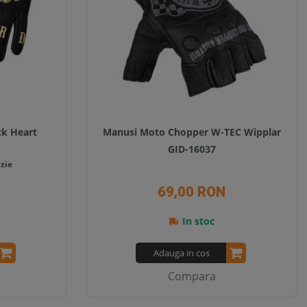
ck Heart
Manusi Moto Chopper W-TEC Wipplar
GID-16037
zie
69,00 RON
In stoc
Adauga in cos
Compara