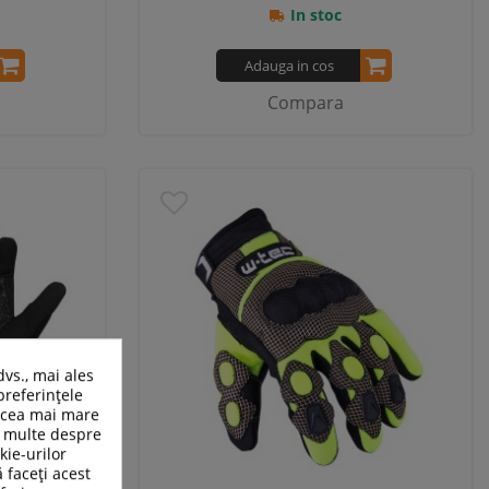
In stoc
Adauga in cos
Compara
dvs., mai ales
preferințele
n cea mai mare
ai multe despre
kie-urilor
ă faceți acest