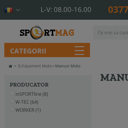
0377
L-V: 08.00-16.00
CATEGORII
>
Echipament Moto
>
Manusi Moto
MANU
PRODUCATOR
inSPORTline
(8)
W-TEC
(64)
WORKER
(1)