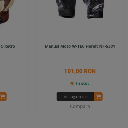
EC Retro
Manusi Moto W-TEC Heralt NF-5301
101,00 RON
In stoc
Adauga in cos
Compara