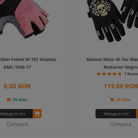
clism Femei W-TEC Atamac
Manusi Moto W-Tec Bla
AMC-1038-17
Restarter-Negru
1 Recen
0,00 RON
119,00 RON
In stoc
In stoc
Adauga in cos
Adauga in cos
Compara
Compara