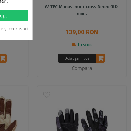
feri.
ck Heart
W-TEC Manusi motocross Derex GID-
30007
ept
te și cookie-uri
139,00 RON
In stoc
Adauga in cos
Compara