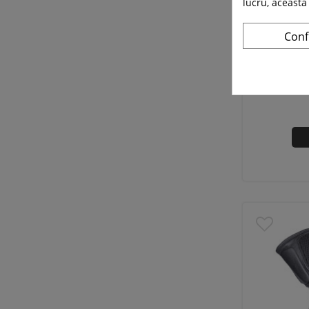
lucru, aceasta
Manusi 
Conf