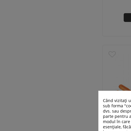
Când vizitați 
sub forma "coo
dvs. sau despr
parte pentru a
modul în care 
esențiale, făcâ