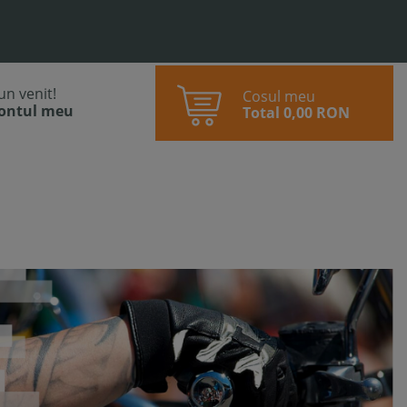
bun venit!
Cosul meu
contul meu
Total
0,00 RON