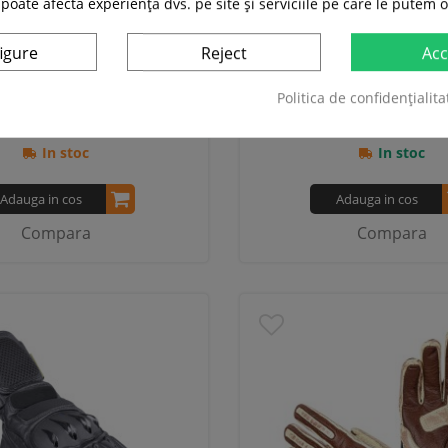
 poate afecta experiența dvs. pe site și serviciile pe care le putem o
Moto Piele W-TEC Dahmer
Manusi Moto W-TEC Bla
Garage Built
igure
Reject
Acc
2 Recenzii
Politica de confidențialita
169,00 RON
99,00 RON
In stoc
In stoc
Adauga in cos
Adauga in cos
Compara
Compara