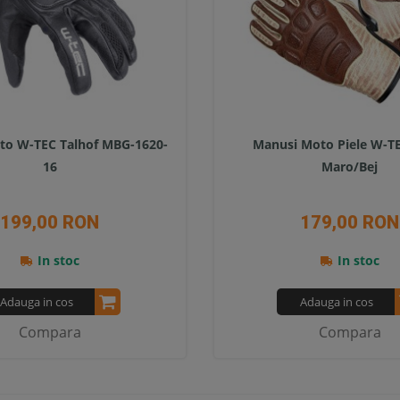
to W-TEC Talhof MBG-1620-
Manusi Moto Piele W-T
16
Maro/Bej
199,00 RON
179,00 RON
In stoc
In stoc
Adauga in cos
Adauga in cos
Compara
Compara