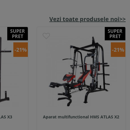
Vezi toate produsele noi>>
SUPER
SUPER
PRET
PRET
-21%
-21%
LAS X3
Aparat multifunctional HMS ATLAS X2