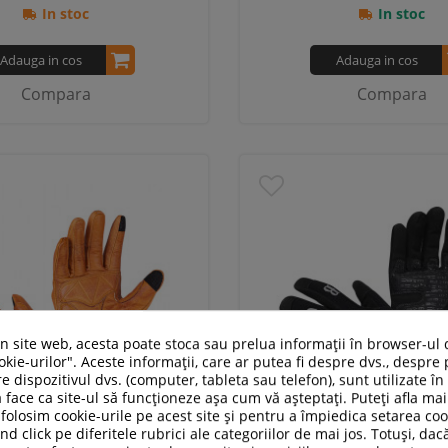
In stoc
In stoc
Adauga in cos
Adauga in cos
Compara
Compara
un site web, acesta poate stoca sau prelua informații în browser-ul 
kie-urilor". Aceste informații, care ar putea fi despre dvs., despre 
e dispozitivul dvs. (computer, tableta sau telefon), sunt utilizate î
 face ca site-ul să funcționeze așa cum vă așteptați. Puteți afla m
folosim cookie-urile pe acest site și pentru a împiedica setarea coo
nd click pe diferitele rubrici ale categoriilor de mai jos. Totuși, dac