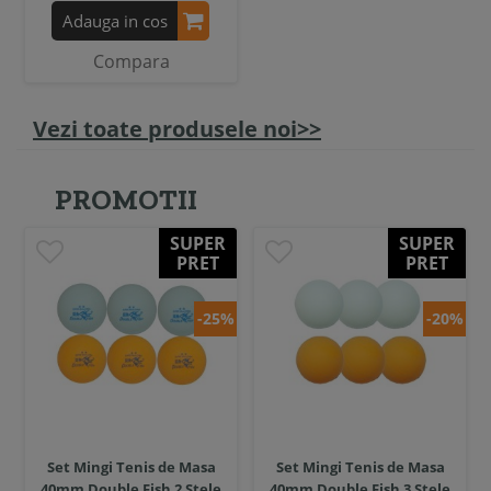
Adauga in cos
Compara
Vezi toate produsele noi>>
PROMOTII
SUPER
SUPER
PRET
PRET
-25%
-20%
Set Mingi Tenis de Masa
Set Mingi Tenis de Masa
40mm Double Fish 2 Stele
40mm Double Fish 3 Stele