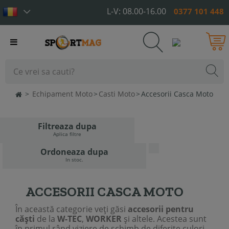
L-V: 08.00-16.00
0377 101 448
Toggle
navigation
>
Echipament Moto
>
Casti Moto
>
Accesorii Casca Moto
Filtreaza dupa
Aplica filtre
Ordoneaza dupa
In stoc.
ACCESORII CASCA MOTO
În această categorie veţi găsi
accesorii pentru
căşti
de la
W-TEC
,
WORKER
şi altele. Acestea sunt
în primul rând viziere de schimb de diferite culori