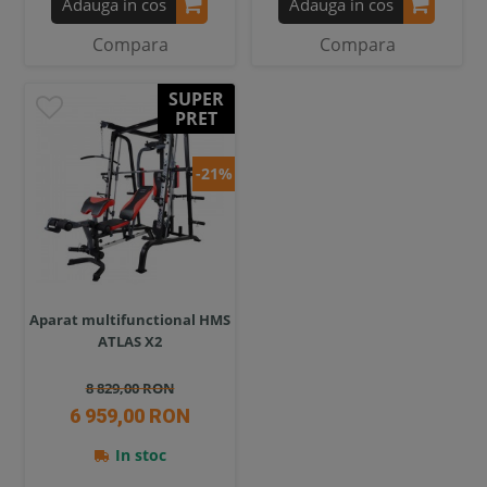
Adauga in cos
Adauga in cos
Compara
Compara
SUPER
PRET
-21%
Aparat multifunctional HMS
ATLAS X2
8 829,00 RON
6 959,00 RON
In stoc