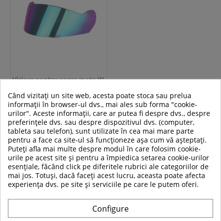
Viziera pentru casca moto W-
TEC YM-831 si Yorkroad
Când vizitați un site web, acesta poate stoca sau prelua
informații în browser-ul dvs., mai ales sub forma "cookie-
urilor". Aceste informații, care ar putea fi despre dvs., despre
preferințele dvs. sau despre dispozitivul dvs. (computer,
79,00 RON
tableta sau telefon), sunt utilizate în cea mai mare parte
pentru a face ca site-ul să funcționeze așa cum vă așteptați.
Puteți afla mai multe despre modul în care folosim cookie-
urile pe acest site și pentru a împiedica setarea cookie-urilor
esențiale, făcând click pe diferitele rubrici ale categoriilor de
Adauga in cos
mai jos. Totuși, dacă faceți acest lucru, aceasta poate afecta
experiența dvs. pe site și serviciile pe care le putem oferi.
Compara
Configure