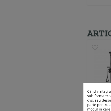
ARTI
Când vizitați 
sub forma "coo
dvs. sau despr
parte pentru a
modul în care 