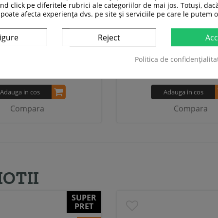
nd click pe diferitele rubrici ale categoriilor de mai jos. Totuși, dac
ultifunctional Smith HMS
Aparat Smith HMS AT
 poate afecta experiența dvs. pe site și serviciile pe care le putem o
CYKLOP 10
39 319,00 RON
2 889,00 RO
igure
Reject
Acc
0 988,99 RON
2 279,00 RO
Politica de confidențialita
In stoc
In stoc
Adauga in cos
Adauga in cos
Compara
Compara
OTII
SUPER
PRET