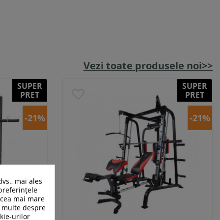
Vezi toate produsele noi>>
SUPER
SUPER
PRET
PRET
-21%
-21%
dvs., mai ales
preferințele
n cea mai mare
ai multe despre
kie-urilor