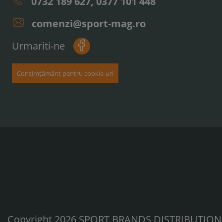
0732 189 627, 0377 101 448
comenzi@sport-mag.ro
Urmariti-ne
Consimțământ pentru cookie-uri
Copyright 2026 SPORT BRANDS DISTRIBUTION S