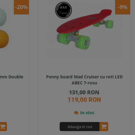
-20%
-9%
40mm Double
Penny board Mad Cruiser cu roti LED
ABEC 7-rosu
131,00 RON
119,00 RON
In stoc
Adauga in cos