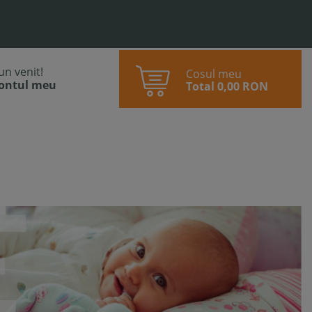
bun venit!
Cosul meu
contul meu
Total
0,00 RON