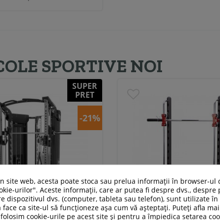
COLE SPORTIVE NOI
SUPER
PRET
-21%
un site web, acesta poate stoca sau prelua informații în browser-ul 
kie-urilor". Aceste informații, care ar putea fi despre dvs., despre 
e dispozitivul dvs. (computer, tableta sau telefon), sunt utilizate î
 face ca site-ul să funcționeze așa cum vă așteptați. Puteți afla m
folosim cookie-urile pe acest site și pentru a împiedica setarea coo