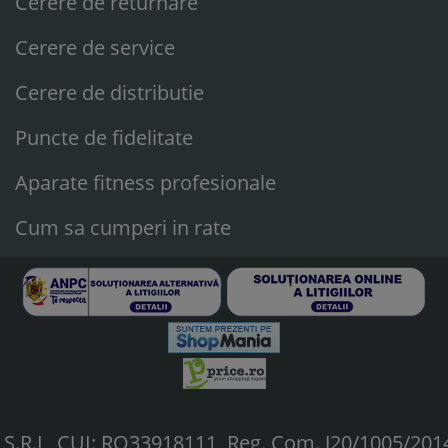
Cerere de returnare
Cerere de service
Cerere de distributie
Puncte de fidelitate
Aparate fitness profesionale
Cum sa cumperi in rate
.R.L, CUI: RO33918111, Reg. Com. J20/1005/201