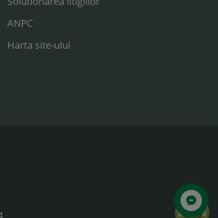
Solutionarea litigiilor
ANPC
Harta site-ului
4