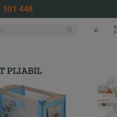
 101 448
T PLIABIL