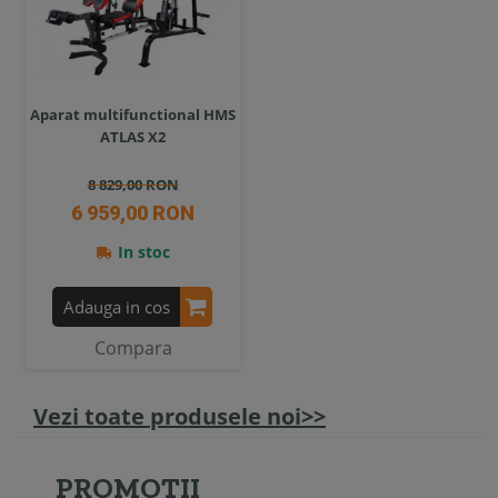
Aparat multifunctional HMS
ATLAS X2
8 829,00 RON
6 959,00 RON
In stoc
Adauga in cos
Compara
Vezi toate produsele noi>>
PROMOTII