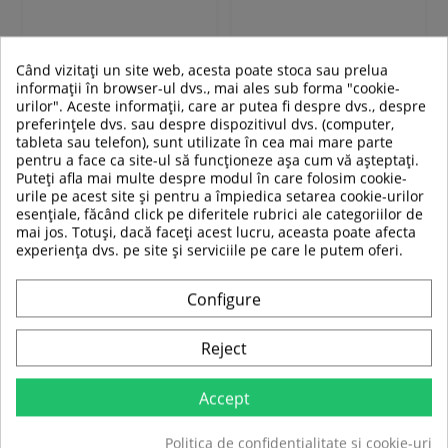
Când vizitați un site web, acesta poate stoca sau prelua
Adauga in cos
Adauga in cos
informații în browser-ul dvs., mai ales sub forma "cookie-
urilor". Aceste informații, care ar putea fi despre dvs., despre
Compara
Compara
preferințele dvs. sau despre dispozitivul dvs. (computer,
tableta sau telefon), sunt utilizate în cea mai mare parte
pentru a face ca site-ul să funcționeze așa cum vă așteptați.
Puteți afla mai multe despre modul în care folosim cookie-
urile pe acest site și pentru a împiedica setarea cookie-urilor
esențiale, făcând click pe diferitele rubrici ale categoriilor de
mai jos. Totuși, dacă faceți acest lucru, aceasta poate afecta
experiența dvs. pe site și serviciile pe care le putem oferi.
Configure
Reject
Cagula Multifunctionala W-
Bandana Multifunctionala
TEC Riter
Gat inSPORTline Nordcup
Accept
Politica de confidențialitate și cookie-uri