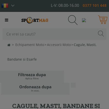
L-V: 08.00-16.00
0377 101 448
Toggle
navigation
>
Echipament Moto
>
Accesorii Moto
>
Cagule, Masti,
Bandane si Esarfe
Filtreaza dupa
Aplica filtre
Ordoneaza dupa
In stoc.
CAGULE, MASTI, BANDANE SI