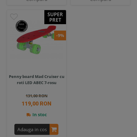
SUPER
PRET
-9%
Penny board Mad Cruiser cu
roti LED ABEC 7-rosu
131,00 RON
119,00 RON
In stoc
Adauga in cos