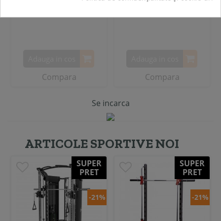
40,00 RON
29,00 RON
Adauga in cos
Adauga in cos
Compara
Compara
Se incarca
ARTICOLE SPORTIVE NOI
SUPER
SUPER
PRET
PRET
-21%
-21%