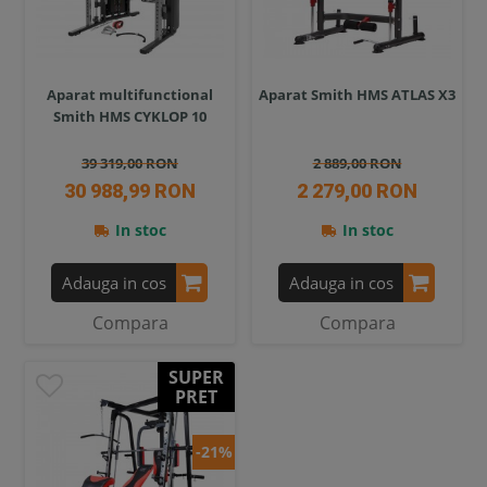
Aparat multifunctional
Aparat Smith HMS ATLAS X3
Smith HMS CYKLOP 10
39 319,00 RON
2 889,00 RON
30 988,99 RON
2 279,00 RON
In stoc
In stoc
Adauga in cos
Adauga in cos
Compara
Compara
SUPER
PRET
-21%