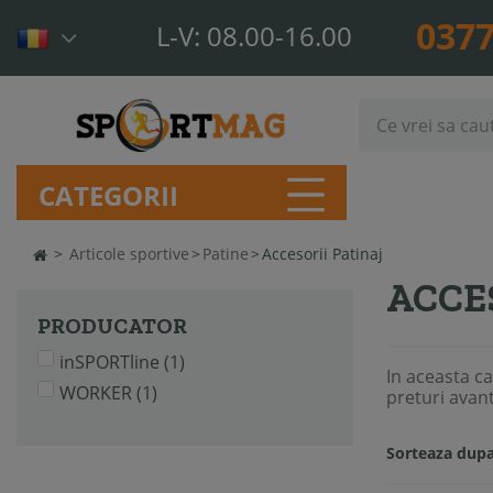
0377
L-V: 08.00-16.00
CATEGORII
>
Articole sportive
>
Patine
>
Accesorii Patinaj
ACCE
PRODUCATOR
inSPORTline
(1)
In aceasta ca
WORKER
(1)
preturi avan
Sorteaza dupa