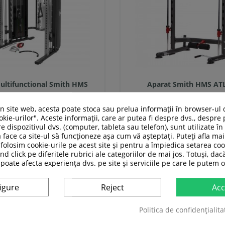
ultifunctional Smith HMS
Aparat Smith HMS AT
CYKLOP 10
un site web, acesta poate stoca sau prelua informații în browser-ul 
39 319,00 RON
2 889,00 RO
kie-urilor". Aceste informații, care ar putea fi despre dvs., despre 
0 988,99 RON
2 279,00 RO
e dispozitivul dvs. (computer, tableta sau telefon), sunt utilizate î
 face ca site-ul să funcționeze așa cum vă așteptați. Puteți afla m
In stoc
In stoc
folosim cookie-urile pe acest site și pentru a împiedica setarea coo
nd click pe diferitele rubrici ale categoriilor de mai jos. Totuși, dac
 poate afecta experiența dvs. pe site și serviciile pe care le putem o
Adauga in cos
Adauga in cos
Compara
Compara
igure
Reject
Acc
Politica de confidențialita