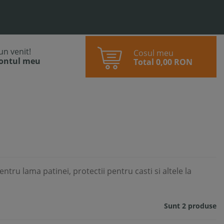
bun venit!
Cosul meu
contul meu
Total
0,00 RON
entru lama patinei, protectii pentru casti si altele la
Sunt 2 produse