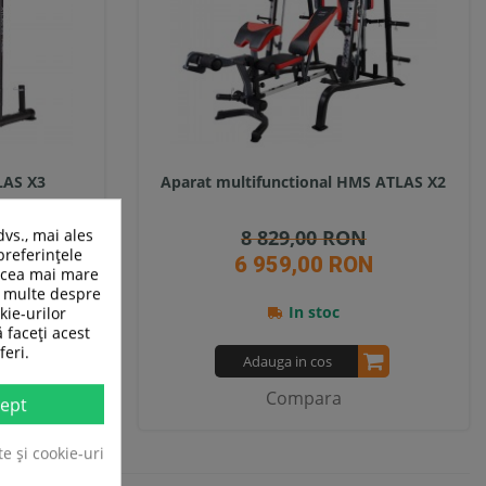
LAS X3
Aparat multifunctional HMS ATLAS X2
dvs., mai ales
N
8 829,00 RON
preferințele
N
6 959,00 RON
n cea mai mare
ai multe despre
In stoc
kie-urilor
ă faceți acest
feri.
Adauga in cos
Compara
ept
te și cookie-uri