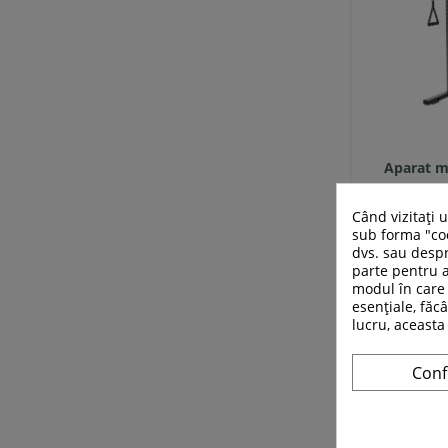
Aparat m
Când vizitați 
sub forma "coo
3
dvs. sau despr
parte pentru a
modul în care 
esențiale, făcâ
lucru, aceasta
Conf