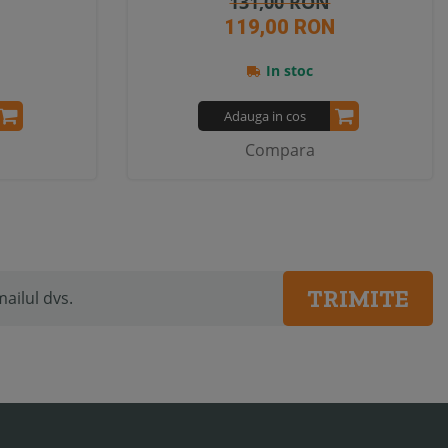
131,00 RON
119,00 RON
In stoc
Adauga in cos
Compara
TRIMITE