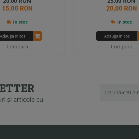
20,00 RON
25,00 RON
15,00 RON
20,00 RON
In stoc
In stoc
Adauga in cos
Adauga in cos
Compara
Compara
LETTER
i și articole cu