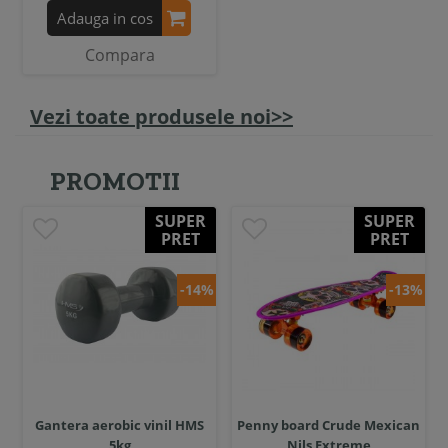
Adauga in cos
Compara
Vezi toate produsele noi>>
PROMOTII
SUPER
SUPER
PRET
PRET
-14%
-13%
Gantera aerobic vinil HMS
Penny board Crude Mexican
5kg
Nils Extreme