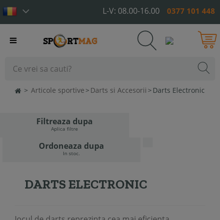
L-V: 08.00-16.00
0377 101 448
Toggle
navigation
>
Articole sportive
>
Darts si Accesorii
>
Darts Electronic
Filtreaza dupa
Aplica filtre
Ordoneaza dupa
In stoc.
DARTS ELECTRONIC
Jocul de darts reprezinta cea mai eficienta