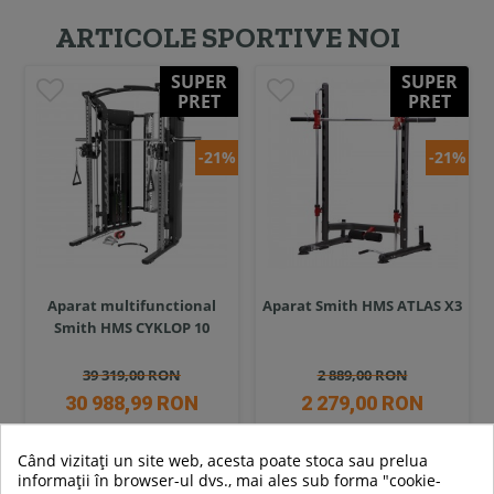
ARTICOLE SPORTIVE NOI
SUPER
SUPER
PRET
PRET
-21%
-21%
Aparat multifunctional
Aparat Smith HMS ATLAS X3
Smith HMS CYKLOP 10
39 319,00 RON
2 889,00 RON
30 988,99 RON
2 279,00 RON
In stoc
In stoc
Când vizitați un site web, acesta poate stoca sau prelua
informații în browser-ul dvs., mai ales sub forma "cookie-