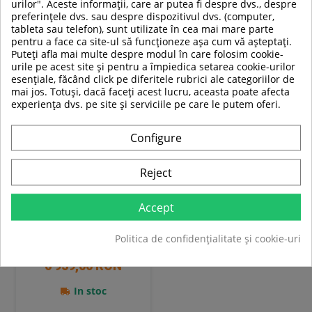
Adauga in cos
Adauga in cos
urilor". Aceste informații, care ar putea fi despre dvs., despre
preferințele dvs. sau despre dispozitivul dvs. (computer,
Compara
Compara
tableta sau telefon), sunt utilizate în cea mai mare parte
pentru a face ca site-ul să funcționeze așa cum vă așteptați.
Puteți afla mai multe despre modul în care folosim cookie-
SUPER
urile pe acest site și pentru a împiedica setarea cookie-urilor
PRET
esențiale, făcând click pe diferitele rubrici ale categoriilor de
mai jos. Totuși, dacă faceți acest lucru, aceasta poate afecta
experiența dvs. pe site și serviciile pe care le putem oferi.
-21%
Configure
Reject
Aparat multifunctional HMS
Accept
ATLAS X2
Politica de confidențialitate și cookie-uri
8 829,00 RON
6 959,00 RON
In stoc