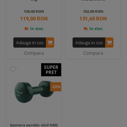
139,00 RON
152,00 RON
119,00 RON
131,60 RON
In stoc
In stoc
Adauga in cos
Adauga in cos
Compara
Compara
SUPER
PRET
-20%
Gantera aerobic vinil HMS