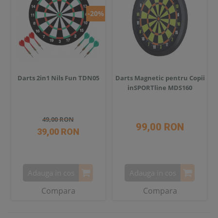
-20%
Darts 2in1 Nils Fun TDN05
Darts Magnetic pentru Copii
inSPORTline MDS160
49,00 RON
99,00 RON
39,00 RON
Adauga in cos
Adauga in cos
Compara
Compara