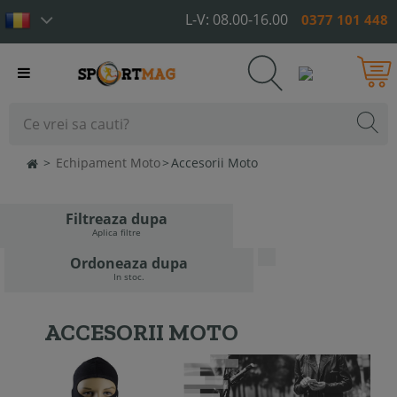
L-V: 08.00-16.00
0377 101 448
Toggle
navigation
>
Echipament Moto
>
Accesorii Moto
Filtreaza dupa
Aplica filtre
Ordoneaza dupa
In stoc.
ACCESORII MOTO