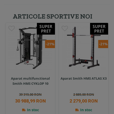
ARTICOLE SPORTIVE NOI
SUPER
SUPER
PRET
PRET
-21%
-21%
Aparat multifunctional
Aparat Smith HMS ATLAS X3
Smith HMS CYKLOP 10
39 319,00 RON
2 889,00 RON
30 988,99 RON
2 279,00 RON
In stoc
In stoc