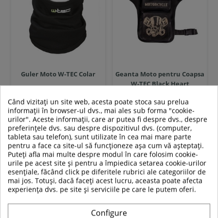
Guler Moto W-TEC Colar
Geanta Moto pentru Coapsa
W-TEC Black Heart
Gentleman
Când vizitați un site web, acesta poate stoca sau prelua
informații în browser-ul dvs., mai ales sub forma "cookie-
urilor". Aceste informații, care ar putea fi despre dvs., despre
29,00 RON
289,00 RON
preferințele dvs. sau despre dispozitivul dvs. (computer,
tableta sau telefon), sunt utilizate în cea mai mare parte
In stoc
In stoc
pentru a face ca site-ul să funcționeze așa cum vă așteptați.
Puteți afla mai multe despre modul în care folosim cookie-
urile pe acest site și pentru a împiedica setarea cookie-urilor
Adauga in cos
Adauga in cos
esențiale, făcând click pe diferitele rubrici ale categoriilor de
mai jos. Totuși, dacă faceți acest lucru, aceasta poate afecta
Compara
Compara
experiența dvs. pe site și serviciile pe care le putem oferi.
Configure