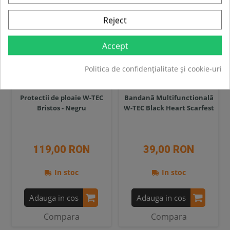
Reject
Accept
Politica de confidențialitate și cookie-uri
Protectii de ploaie W-TEC
Bandană Multifunctională
Bristos - Negru
W-TEC Black Heart Scarfest
119,00 RON
39,00 RON
In stoc
In stoc
Adauga in cos
Adauga in cos
Compara
Compara