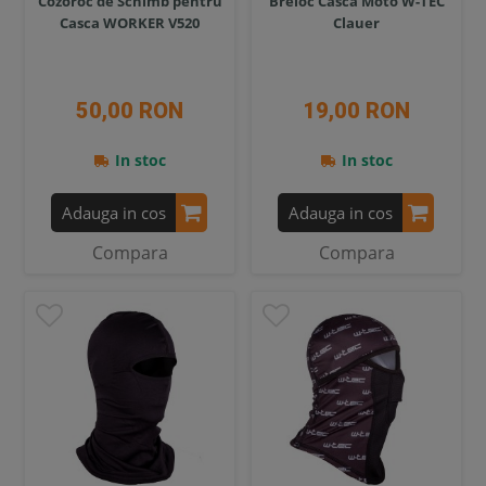
Cozoroc de Schimb pentru
Breloc Casca Moto W-TEC
Casca WORKER V520
Clauer
50,00 RON
19,00 RON
In stoc
In stoc
Adauga in cos
Adauga in cos
Compara
Compara