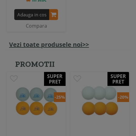
Adauga in cos
Compara
Vezi toate produsele noi>>
PROMOTII
SUPER
SUPER
PRET
PRET
-25%
-20%