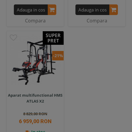
Adauga in cos
Adauga in cos
Compara
Compara
SUPER
PRET
-21%
Aparat multifunctional HMS
ATLAS X2
8 829,00 RON
6 959,00 RON
In stoc