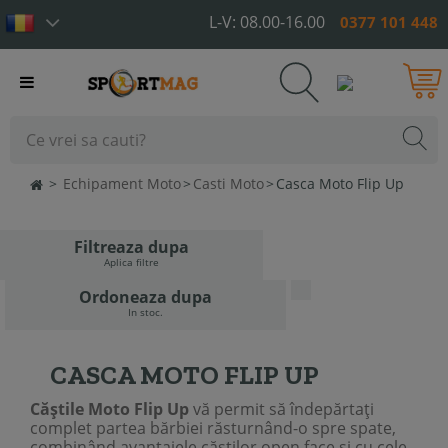
L-V: 08.00-16.00
0377 101 448
Toggle
navigation
>
Echipament Moto
>
Casti Moto
>
Casca Moto Flip Up
Filtreaza dupa
Aplica filtre
Ordoneaza dupa
In stoc.
CASCA MOTO FLIP UP
Căștile Moto Flip Up
vă permit să îndepărtați
complet partea bărbiei răsturnând-o spre spate,
combinând avantajele căștilor open face și cu cele