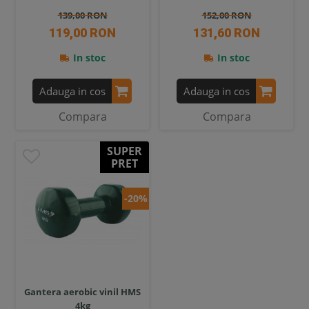
139,00 RON
152,00 RON
119,00 RON
131,60 RON
In stoc
In stoc
Adauga in cos
Adauga in cos
Compara
Compara
SUPER
PRET
-20%
Gantera aerobic vinil HMS
4kg