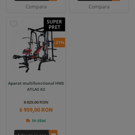
Compara
Compara
SUPER
PRET
-21%
Aparat multifunctional HMS
ATLAS X2
8 829,00 RON
6 959,00 RON
In stoc