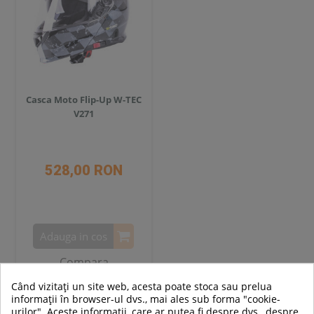
Casca Moto Flip-Up W-TEC
V271
528,00 RON
Adauga in cos
Compara
Când vizitați un site web, acesta poate stoca sau prelua
informații în browser-ul dvs., mai ales sub forma "cookie-
urilor". Aceste informații, care ar putea fi despre dvs., despre