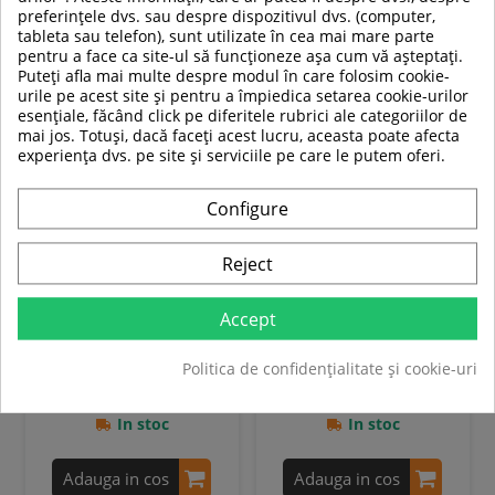
ARTICOLE SPORTIVE NOI
preferințele dvs. sau despre dispozitivul dvs. (computer,
tableta sau telefon), sunt utilizate în cea mai mare parte
pentru a face ca site-ul să funcționeze așa cum vă așteptați.
SUPER
SUPER
Puteți afla mai multe despre modul în care folosim cookie-
PRET
PRET
urile pe acest site și pentru a împiedica setarea cookie-urilor
esențiale, făcând click pe diferitele rubrici ale categoriilor de
mai jos. Totuși, dacă faceți acest lucru, aceasta poate afecta
-21%
-21%
experiența dvs. pe site și serviciile pe care le putem oferi.
Configure
Reject
Aparat multifunctional
Aparat Smith HMS ATLAS X3
Smith HMS CYKLOP 10
Accept
39 319,00 RON
2 889,00 RON
Politica de confidențialitate și cookie-uri
30 988,99 RON
2 279,00 RON
In stoc
In stoc
Adauga in cos
Adauga in cos