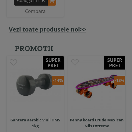
Adauga in cos
Compara
Vezi toate produsele noi>>
PROMOTII
SUPER
SUPER
PRET
PRET
-14%
-13%
Gantera aerobic vinil HMS
Penny board Crude Mexican
5kg
Nils Extreme