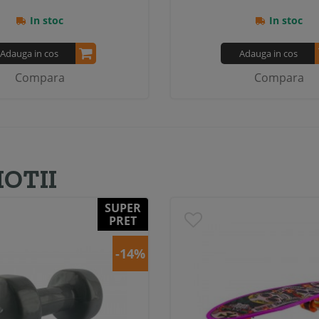
In stoc
In stoc
Adauga in cos
Adauga in cos
Compara
Compara
OTII
SUPER
PRET
-14%