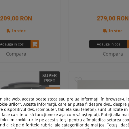
209,00 RON
279,00 RON
In stoc
In stoc
Adauga in cos
Adauga in cos
Compara
Compara
SUPER
PRET
-24%
un site web, acesta poate stoca sau prelua informații în browser-ul 
kie-urilor". Aceste informații, care ar putea fi despre dvs., despre 
e dispozitivul dvs. (computer, tableta sau telefon), sunt utilizate î
 face ca site-ul să funcționeze așa cum vă așteptați. Puteți afla m
folosim cookie-urile pe acest site și pentru a împiedica setarea coo
nd click pe diferitele rubrici ale categoriilor de mai jos. Totuși, dac