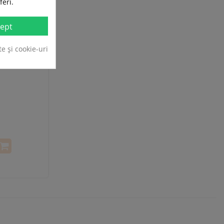
feri.
ept
te și cookie-uri
e Noemita