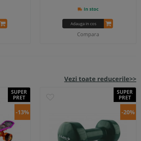
In stoc
Adauga in cos
Compara
Vezi toate reducerile>>
SUPER
SUPER
PRET
PRET
-13%
-20%