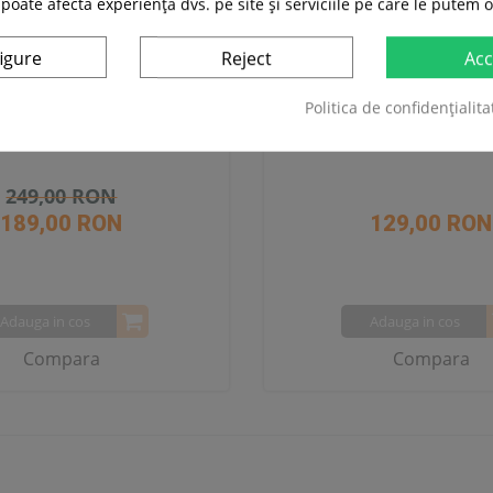
 poate afecta experiența dvs. pe site și serviciile pe care le putem o
igure
Reject
Acc
Politica de confidențialita
ol de Masaj PDM3125H
Pistol Masaj inSPORTlin
249,00 RON
189,00 RON
129,00 RON
Adauga in cos
Adauga in cos
Compara
Compara