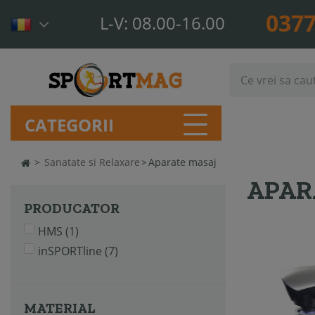
0377
L-V: 08.00-16.00
CATEGORII
>
Sanatate si Relaxare
>
Aparate masaj
APAR
PRODUCATOR
HMS
(1)
inSPORTline
(7)
MATERIAL