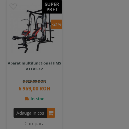
SUPER
PRET
-21%
Aparat multifunctional HMS
ATLAS X2
8 829,00 RON
6 959,00 RON
In stoc
Adauga in cos
Compara