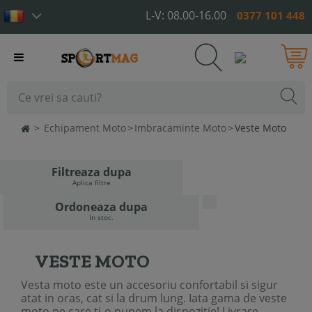
L-V: 08.00-16.00
0377 101 448
Toggle
navigation
>
Echipament Moto
>
Imbracaminte Moto
>
Veste Moto
Filtreaza dupa
Aplica filtre
Ordoneaza dupa
In stoc.
VESTE MOTO
Vesta moto este un accesoriu confortabil si sigur
atat in oras, cat si la drum lung. Iata gama de veste
moto pe care ti-o punem la dispozitie! Livrare