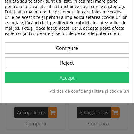
tableta sau telefon), sunt utilizate în cea mai mare parte
PRET
PRET
pentru a face ca site-ul să funcționeze așa cum vă așteptați.
Puteți afla mai multe despre modul în care folosim cookie-
urile pe acest site și pentru a împiedica setarea cookie-urilor
-21%
-21%
esențiale, făcând click pe diferitele rubrici ale categoriilor de
mai jos. Totuși, dacă faceți acest lucru, aceasta poate afecta
experiența dvs. pe site și serviciile pe care le putem oferi.
Configure
Aparat multifunctional
Aparat Smith HMS ATLAS X3
Reject
Smith HMS CYKLOP 10
Accept
39 319,00 RON
2 889,00 RON
30 988,99 RON
2 279,00 RON
Politica de confidențialitate și cookie-uri
In stoc
In stoc
Adauga in cos
Adauga in cos
Compara
Compara