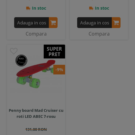
In stoc
In stoc
Adauga in cos
Adauga in cos
Compara
Compara
SUPER
PRET
-9%
Penny board Mad Cruiser cu
roti LED ABEC 7-rosu
131,00 RON