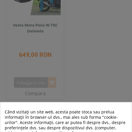
Vesta Moto Piele W-TEC
Delasola
649,00 RON
Adauga in cos
Compara
Când vizitați un site web, acesta poate stoca sau prelua
informații în browser-ul dvs., mai ales sub forma "cookie-
ARTICOLE SPORTIVE NOI
urilor". Aceste informații, care ar putea fi despre dvs., despre
preferințele dvs. sau despre dispozitivul dvs. (computer,
SUPER
SUPER