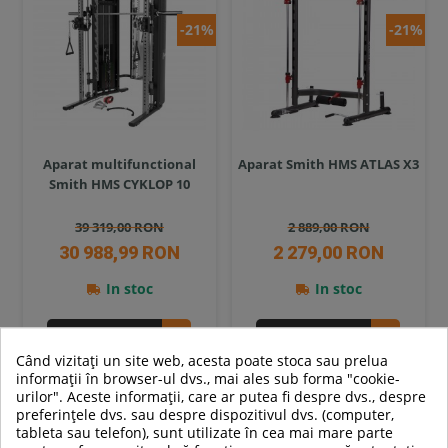
-21%
-21%
Aparat multifunctional
Aparat Smith HMS ATLAS X3
Smith HMS CYKLOP 10
39 319,00 RON
2 889,00 RON
30 988,99 RON
2 279,00 RON
In stoc
In stoc
Adauga in cos
Adauga in cos
Când vizitați un site web, acesta poate stoca sau prelua
Compara
Compara
informații în browser-ul dvs., mai ales sub forma "cookie-
urilor". Aceste informații, care ar putea fi despre dvs., despre
preferințele dvs. sau despre dispozitivul dvs. (computer,
SUPER
tableta sau telefon), sunt utilizate în cea mai mare parte
PRET