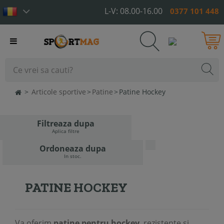
L-V: 08.00-16.00
0377 101 448
Toggle
navigation
>
Articole sportive
>
Patine
>
Patine Hockey
Filtreaza dupa
Aplica filtre
Ordoneaza dupa
In stoc.
PATINE HOCKEY
Va oferim
patine pentru hockey
, rezistente si