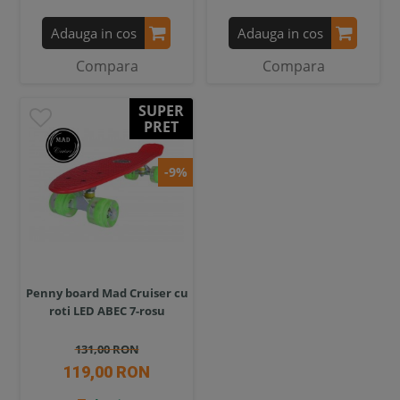
Adauga in cos
Adauga in cos
Compara
Compara
SUPER
PRET
-9%
Penny board Mad Cruiser cu
roti LED ABEC 7-rosu
131,00 RON
119,00 RON