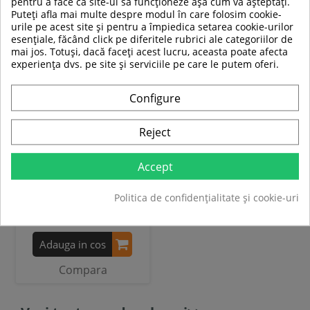
pentru a face ca site-ul să funcționeze așa cum vă așteptați.
Puteți afla mai multe despre modul în care folosim cookie-
urile pe acest site și pentru a împiedica setarea cookie-urilor
-21%
esențiale, făcând click pe diferitele rubrici ale categoriilor de
mai jos. Totuși, dacă faceți acest lucru, aceasta poate afecta
experiența dvs. pe site și serviciile pe care le putem oferi.
Configure
Aparat multifunctional HMS
Reject
ATLAS X2
Accept
8 829,00 RON
6 959,00 RON
Politica de confidențialitate și cookie-uri
In stoc
Adauga in cos
Compara