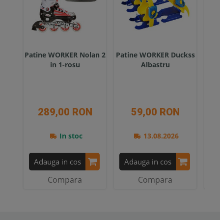
Patine WORKER Nolan 2
Patine WORKER Duckss
Pa
in 1-rosu
Albastru
289,00 RON
59,00 RON
In stoc
13.08.2026
Adauga in cos
Adauga in cos
A
Compara
Compara