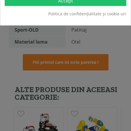
Accept
Tip-OLD
Fixe
Politica de confidențialitate și cookie-uri
Pentru-OLD
Barbati
Sport-OLD
Patinaj
Material lama
Otel
Fiti primul care isi scrie parerea !
ALTE PRODUSE DIN ACEEASI
CATEGORIE: