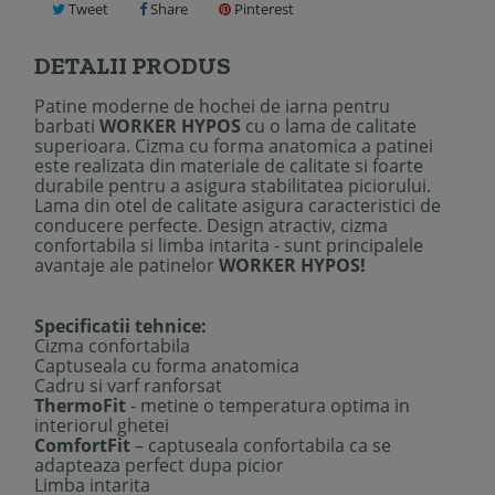
Tweet
Share
Pinterest
DETALII PRODUS
Patine moderne de hochei de iarna pentru
barbati
WORKER HYPOS
cu o lama de calitate
superioara. Cizma cu forma anatomica a patinei
este realizata din materiale de calitate si foarte
durabile pentru a asigura stabilitatea piciorului.
Lama din otel de calitate asigura caracteristici de
conducere perfecte. Design atractiv, cizma
confortabila si limba intarita - sunt principalele
avantaje ale patinelor
WORKER HYPOS!
Specificatii tehnice:
Cizma confortabila
Captuseala cu forma anatomica
Cadru si varf ranforsat
ThermoFit
- metine o temperatura optima in
interiorul ghetei
ComfortFit
– captuseala confortabila ca se
adapteaza perfect dupa picior
Limba intarita