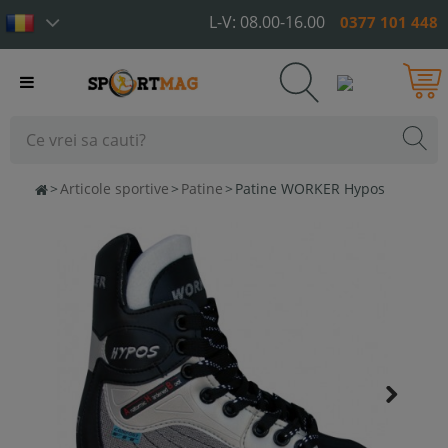
L-V: 08.00-16.00
0377 101 448
Toggle
navigation
>
Articole sportive
>
Patine
>
Patine WORKER Hypos