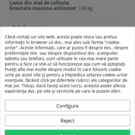
Lama din otel de calitate
Greutate maxima utilizator
: 100 kg
Tabel marimi
Când vizitați un site web, acesta poate stoca sau prelua
Marimi
25
26
27
28
29
30
31
informații în browser-ul dvs., mai ales sub forma "cookie-
urilor". Aceste informații, care ar putea fi despre dvs., despre
Lungime
preferințele dvs. sau despre dispozitivul dvs. (computer,
talpa
15
15,5
16,5
17
17,5
18,5
19,
tableta sau telefon), sunt utilizate în cea mai mare parte
(cm)
pentru a face ca site-ul să funcționeze așa cum vă așteptați.
Puteți afla mai multe despre modul în care folosim cookie-
Marimi
37
38
39
40
41
42
43
urile pe acest site și pentru a împiedica setarea cookie-urilor
esențiale, făcând click pe diferitele rubrici ale categoriilor de
Lungime
mai jos. Totuși, dacă faceți acest lucru, aceasta poate afecta
talpa
23
24
24,5
25,5
26
26,5
27,
experiența dvs. pe site și serviciile pe care le putem oferi.
(cm)
Configure
TABEL DE DATE
Reject
Culoare
Multicolor