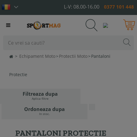
L-V: 08.00-16.00
0377 101 448
Toggle
navigation
>
Echipament Moto
>
Protectii Moto
>
Pantaloni
Protectie
Filtreaza dupa
Aplica filtre
Ordoneaza dupa
In stoc.
PANTALONI PROTECTIE