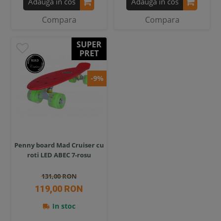
Adauga in cos
Adauga in cos
Compara
Compara
SUPER
PRET
-9%
Penny board Mad Cruiser cu
roti LED ABEC 7-rosu
131,00 RON
119,00 RON
In stoc