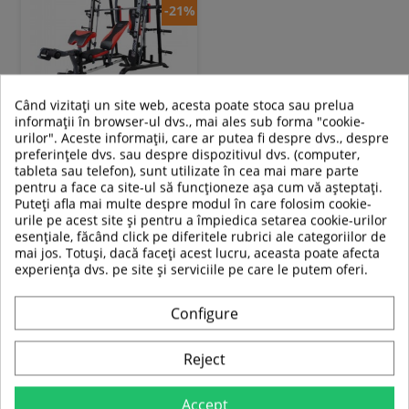
-21%
Când vizitați un site web, acesta poate stoca sau prelua
informații în browser-ul dvs., mai ales sub forma "cookie-
Aparat multifunctional HMS
urilor". Aceste informații, care ar putea fi despre dvs., despre
ATLAS X2
preferințele dvs. sau despre dispozitivul dvs. (computer,
tableta sau telefon), sunt utilizate în cea mai mare parte
pentru a face ca site-ul să funcționeze așa cum vă așteptați.
8 829,00 RON
Puteți afla mai multe despre modul în care folosim cookie-
6 959,00 RON
urile pe acest site și pentru a împiedica setarea cookie-urilor
esențiale, făcând click pe diferitele rubrici ale categoriilor de
In stoc
mai jos. Totuși, dacă faceți acest lucru, aceasta poate afecta
experiența dvs. pe site și serviciile pe care le putem oferi.
Adauga in cos
Configure
Compara
Reject
Vezi toate produsele noi>>
Accept