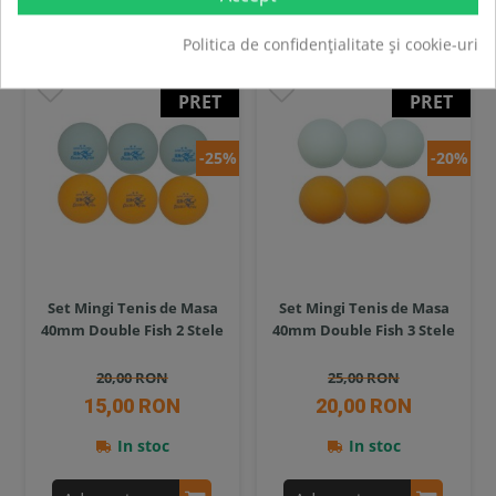
PROMOTII
Politica de confidențialitate și cookie-uri
SUPER
SUPER
PRET
PRET
-25%
-20%
Set Mingi Tenis de Masa
Set Mingi Tenis de Masa
40mm Double Fish 2 Stele
40mm Double Fish 3 Stele
20,00 RON
25,00 RON
15,00 RON
20,00 RON
In stoc
In stoc