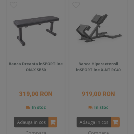
Banca Dreapta inSPORTline
Banca Hiperextensii
ON-X SB50
inSPORTline X-NT RC40
319,00 RON
919,00 RON
In stoc
In stoc
Adauga in cos
Adauga in cos
Compara
Compara