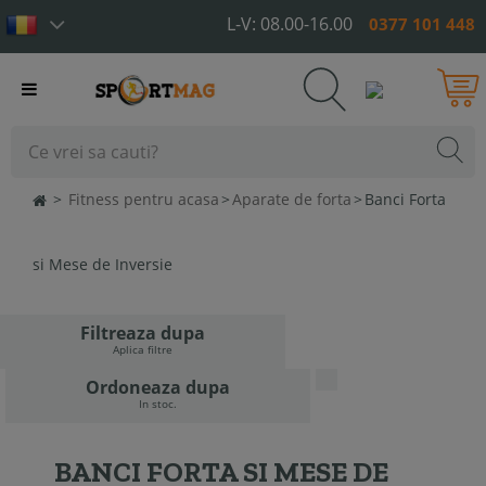
L-V: 08.00-16.00
0377 101 448
Toggle
navigation
>
Fitness pentru acasa
>
Aparate de forta
>
Banci Forta
si Mese de Inversie
Filtreaza dupa
Aplica filtre
Ordoneaza dupa
In stoc.
BANCI FORTA SI MESE DE