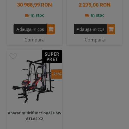
30 988,99 RON
2 279,00 RON
In stoc
In stoc
Adauga in cos
Adauga in cos
Compara
Compara
SUPER
PRET
-21%
Aparat multifunctional HMS
ATLAS X2