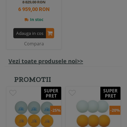
8 829,00 RON
6 959,00 RON
In stoc
Adauga in cos
Compara
Vezi toate produsele noi>>
PROMOTII
SUPER
SUPER
PRET
PRET
-25%
-20%