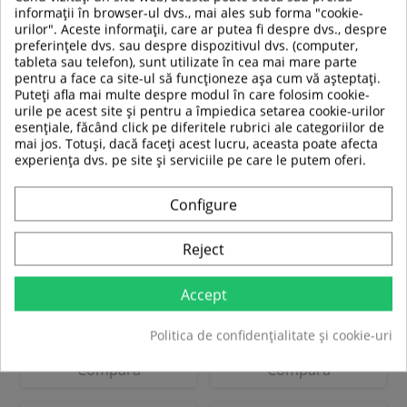
informații în browser-ul dvs., mai ales sub forma "cookie-
urilor". Aceste informații, care ar putea fi despre dvs., despre
-17%
preferințele dvs. sau despre dispozitivul dvs. (computer,
tableta sau telefon), sunt utilizate în cea mai mare parte
pentru a face ca site-ul să funcționeze așa cum vă așteptați.
Puteți afla mai multe despre modul în care folosim cookie-
urile pe acest site și pentru a împiedica setarea cookie-urilor
esențiale, făcând click pe diferitele rubrici ale categoriilor de
mai jos. Totuși, dacă faceți acest lucru, aceasta poate afecta
Bancă Dreaptă Sportmann
Masa inversie inSPORTline
experiența dvs. pe site și serviciile pe care le putem oferi.
DGZ-1947
Verge
Configure
1 718,00 RON
Reject
769,00 RON
1 427,00 RON
In stoc
In stoc
Accept
Politica de confidențialitate și cookie-uri
Adauga in cos
Adauga in cos
Compara
Compara