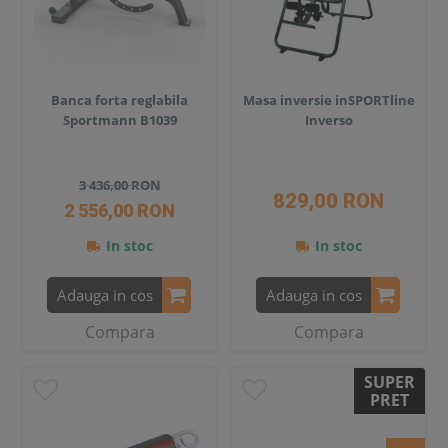
Banca forta reglabila
Masa inversie inSPORTline
Sportmann B1039
Inverso
3 436,00 RON
829,00 RON
2 556,00 RON
In stoc
In stoc
Adauga in cos
Adauga in cos
Compara
Compara
SUPER
PRET