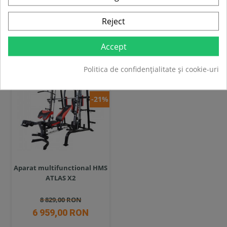
Adauga in cos
Adauga in cos
Reject
Compara
Compara
Accept
SUPER
Politica de confidențialitate și cookie-uri
PRET
-21%
Aparat multifunctional HMS
ATLAS X2
8 829,00 RON
6 959,00 RON