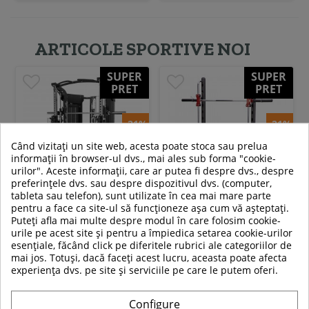
ARTICOLE SPORTIVE NOI
SUPER
SUPER
PRET
PRET
-21%
-21%
Când vizitați un site web, acesta poate stoca sau prelua
informații în browser-ul dvs., mai ales sub forma "cookie-
urilor". Aceste informații, care ar putea fi despre dvs., despre
preferințele dvs. sau despre dispozitivul dvs. (computer,
tableta sau telefon), sunt utilizate în cea mai mare parte
pentru a face ca site-ul să funcționeze așa cum vă așteptați.
Aparat multifunctional
Aparat Smith HMS ATLAS X3
Puteți afla mai multe despre modul în care folosim cookie-
Smith HMS CYKLOP 10
urile pe acest site și pentru a împiedica setarea cookie-urilor
esențiale, făcând click pe diferitele rubrici ale categoriilor de
mai jos. Totuși, dacă faceți acest lucru, aceasta poate afecta
39 319,00 RON
2 889,00 RON
experiența dvs. pe site și serviciile pe care le putem oferi.
30 988,99 RON
2 279,00 RON
In stoc
In stoc
Configure