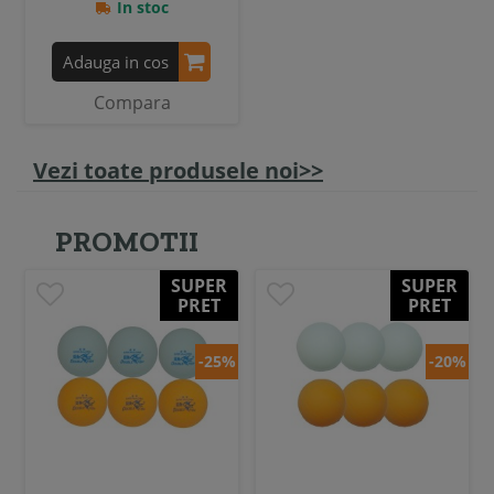
In stoc
Adauga in cos
Compara
Vezi toate produsele noi>>
PROMOTII
SUPER
SUPER
PRET
PRET
-25%
-20%