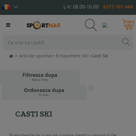
L-V: 08.00-16.00
0377 101 448
Toggle
navigation
>
Articole sportive
>
Echipament SKI
>
Casti Ski
Filtreaza dupa
Aplica filtre
Ordoneaza dupa
In stoc.
CASTI SKI
Pregateste-te cum se cuvine pentru sezonul de