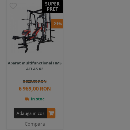
SUPER
PRET
-21%
Aparat multifunctional HMS
ATLAS X2
8 829,00 RON
6 959,00 RON
In stoc
Adauga in cos
Compara