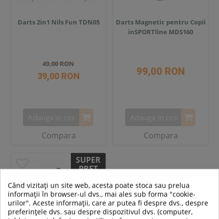
Darts 2in1 Nils Fun TDN05
Darts Magnetic pentru Copii
inSPORTline MDS160
49,00 RON
99,00 RON
39,00 RON
Adauga in cos
Adauga in cos
Compara
Compara
SUPER
PRET
Când vizitați un site web, acesta poate stoca sau prelua
informații în browser-ul dvs., mai ales sub forma "cookie-
-20%
urilor". Aceste informații, care ar putea fi despre dvs., despre
preferințele dvs. sau despre dispozitivul dvs. (computer,