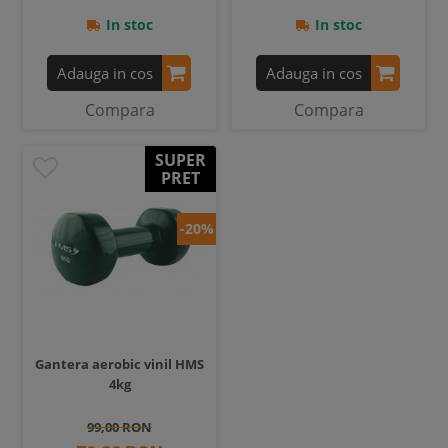
In stoc
In stoc
Adauga in cos
Adauga in cos
Compara
Compara
SUPER
PRET
-20%
Gantera aerobic vinil HMS
4kg
99,00 RON