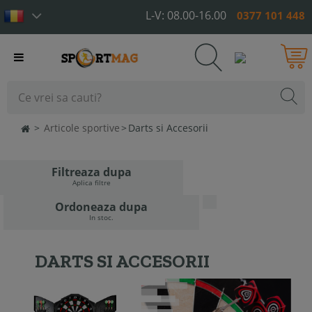
L-V: 08.00-16.00
0377 101 448
Toggle
navigation
>
Articole sportive
>
Darts si Accesorii
Filtreaza dupa
Aplica filtre
Ordoneaza dupa
In stoc.
DARTS SI ACCESORII