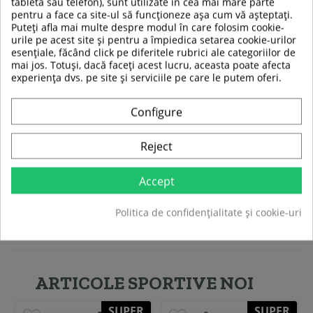
tableta sau telefon), sunt utilizate în cea mai mare parte
pentru a face ca site-ul să funcționeze așa cum vă așteptați.
Puteți afla mai multe despre modul în care folosim cookie-
urile pe acest site și pentru a împiedica setarea cookie-urilor
esențiale, făcând click pe diferitele rubrici ale categoriilor de
Set 3 sageti Darts Nils Fun
mai jos. Totuși, dacă faceți acest lucru, aceasta poate afecta
TDR02
experiența dvs. pe site și serviciile pe care le putem oferi.
Configure
49,00 RON
39,00 RON
Reject
Accept
Adauga in cos
Politica de confidențialitate și cookie-uri
Compara
ARTICOLE SPORTIVE NOI
SUPER
SUPER