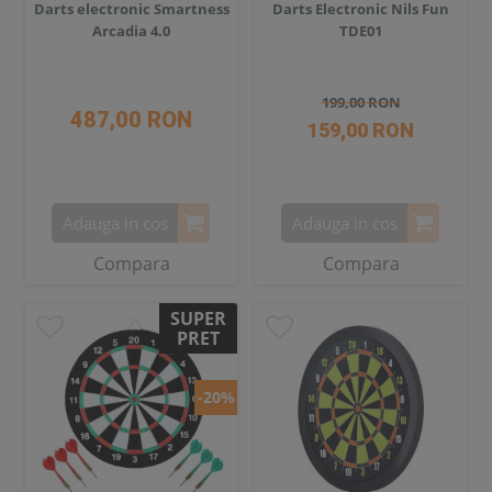
Darts electronic Smartness
Darts Electronic Nils Fun
Arcadia 4.0
TDE01
199,00 RON
487,00 RON
159,00 RON
Adauga in cos
Adauga in cos
Compara
Compara
SUPER
PRET
-20%