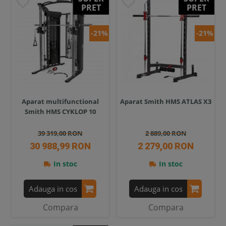
PRET
PRET
-21%
-21%
Aparat multifunctional
Aparat Smith HMS ATLAS X3
Smith HMS CYKLOP 10
39 319,00 RON
2 889,00 RON
30 988,99 RON
2 279,00 RON
In stoc
In stoc
Adauga in cos
Adauga in cos
Compara
Compara