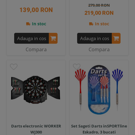
279,00 RON
139,00 RON
219,00 RON
In stoc
In stoc
Adauga in cos
Adauga in cos
Compara
Compara
Darts electronic WORKER
Set Sageti Darts inSPORTline
WJ300
Eskadro, 3 bucati