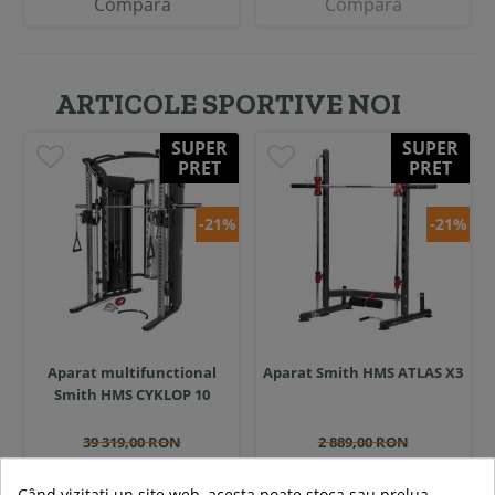
Compara
Compara
ARTICOLE SPORTIVE NOI
SUPER
SUPER
PRET
PRET
-21%
-21%
Aparat multifunctional
Aparat Smith HMS ATLAS X3
Smith HMS CYKLOP 10
39 319,00 RON
2 889,00 RON
30 988,99 RON
2 279,00 RON
Când vizitați un site web, acesta poate stoca sau prelua