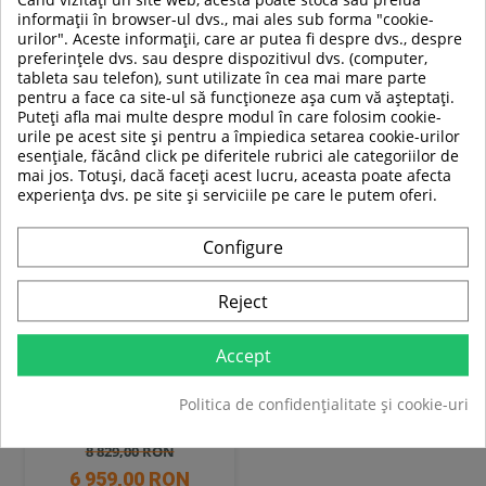
In stoc
In stoc
informații în browser-ul dvs., mai ales sub forma "cookie-
urilor". Aceste informații, care ar putea fi despre dvs., despre
preferințele dvs. sau despre dispozitivul dvs. (computer,
Adauga in cos
Adauga in cos
tableta sau telefon), sunt utilizate în cea mai mare parte
pentru a face ca site-ul să funcționeze așa cum vă așteptați.
Compara
Compara
Puteți afla mai multe despre modul în care folosim cookie-
urile pe acest site și pentru a împiedica setarea cookie-urilor
esențiale, făcând click pe diferitele rubrici ale categoriilor de
SUPER
mai jos. Totuși, dacă faceți acest lucru, aceasta poate afecta
PRET
experiența dvs. pe site și serviciile pe care le putem oferi.
-21%
Configure
Reject
Accept
Aparat multifunctional HMS
Politica de confidențialitate și cookie-uri
ATLAS X2
8 829,00 RON
6 959,00 RON