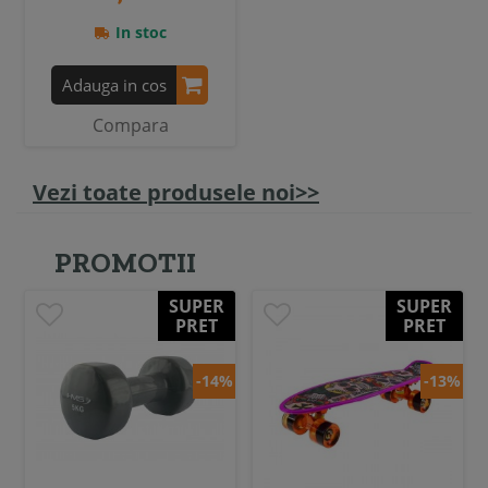
In stoc
Adauga in cos
Compara
Vezi toate produsele noi>>
PROMOTII
SUPER
SUPER
PRET
PRET
-14%
-13%