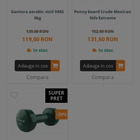
Gantera aerobic vinil HMS
Penny board Crude Mexican
5kg
Nils Extreme
139,00 RON
152,00 RON
119,00 RON
131,60 RON
In stoc
In stoc
Adauga in cos
Adauga in cos
Compara
Compara
SUPER
PRET
-20%