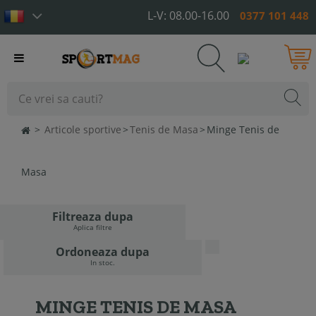
L-V: 08.00-16.00
0377 101 448
Toggle
navigation
>
Articole sportive
>
Tenis de Masa
>
Minge Tenis de
Masa
Filtreaza dupa
Aplica filtre
Ordoneaza dupa
In stoc.
MINGE TENIS DE MASA