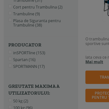
Trambuline
(31)
Cort pentru Trambulina
(2)
Trambuline
(9)
Plasa de Siguranta pentru
Trambuline
(38)
O trambulina 
sportive sunt
PRODUCATOR
inSPORTline
(153)
Iata ceva ce 
Spartan
(16)
Mai mult
SPORTMANN
(17)
TRA
GREUTATE MAXIMA A
UTILIZATORULUI:
PROTEC
PENTRU 
50 kg
(2)
100 kg
(96)