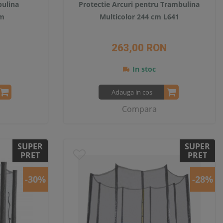
bulina
Protectie Arcuri pentru Trambulina
cm
Multicolor 244 cm L641
263,00 RON
In stoc
Adauga in cos
Compara
SUPER
SUPER
PRET
PRET
-30%
-28%