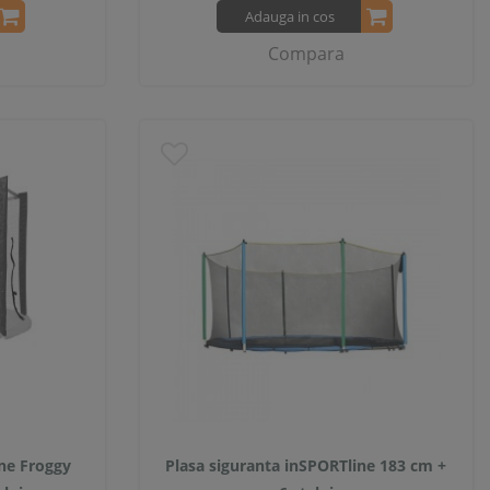
Adauga in cos
Compara
ine Froggy
Plasa siguranta inSPORTline 183 cm +