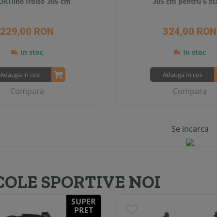
ORTline Irbiso 305 cm
305 cm pentru 6 sta
229,00 RON
324,00 RON
In stoc
In stoc
Adauga in cos
Adauga in cos
Compara
Compara
Se incarca
COLE SPORTIVE NOI
SUPER
PRET