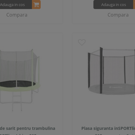
Adauga in cos
Adauga in cos
Compara
Compara
de sarit pentru trambulina
Plasa siguranta inSPORTl