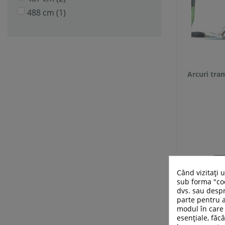
488 cm
(1)
Arcuri tra
Când vizitați 
sub forma "coo
dvs. sau despr
parte pentru a
modul în care 
esențiale, făcâ