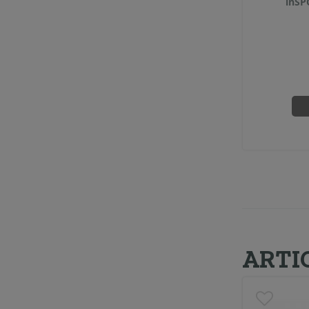
inSP
ARTI