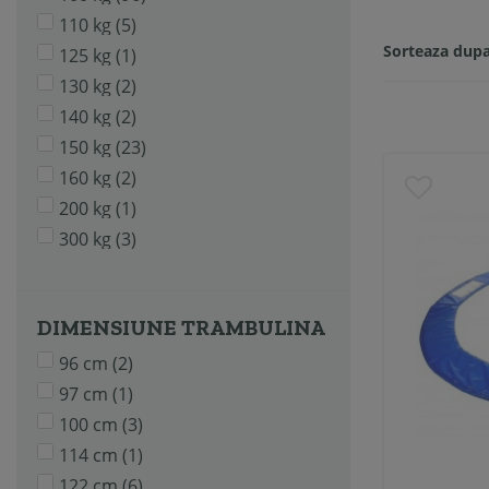
110 kg
(5)
Sorteaza dupa
125 kg
(1)
130 kg
(2)
140 kg
(2)
150 kg
(23)
160 kg
(2)
200 kg
(1)
300 kg
(3)
DIMENSIUNE TRAMBULINA
96 cm
(2)
97 cm
(1)
100 cm
(3)
114 cm
(1)
122 cm
(6)