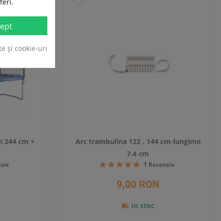
PRET
feri.
-29%
ept
te și cookie-uri
n 244 cm +
Arc trambulina 122 , 144 cm-lungime
7.4 cm
zie
1 Recenzie
9,00 RON
In stoc