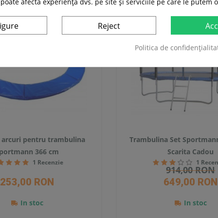
 poate afecta experiența dvs. pe site și serviciile pe care le putem o
igure
Reject
Acc
Politica de confidențialita
 arcuri pentru trambulina
Trambulina Set Sportman
portmann 366 cm
Scarita Cadou
1 Recenzie
1 Recen
914,00 RON
253,00 RON
649,00 RON
In stoc
In stoc