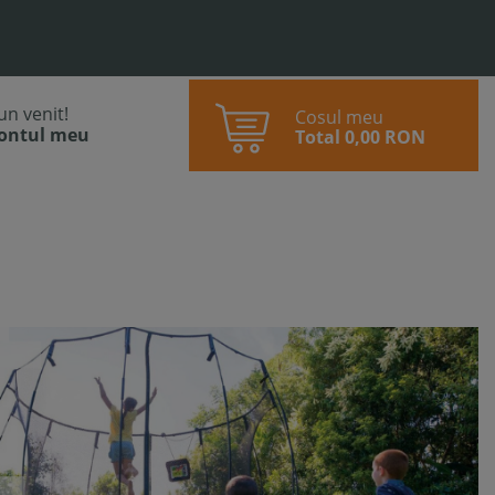
bun venit!
Cosul meu
contul meu
Total
0,00 RON