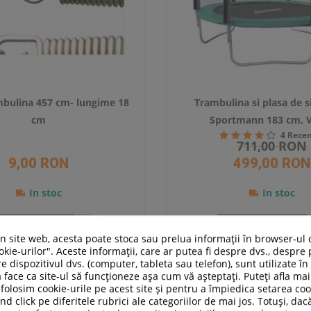
mbulina 457 cm- lungime 18
Trambulina si plasa de s
cm
Sportmann 183 cm, 
4 Recen
711,00 RON
9,00 RON
499,00 RON
In stoc
In stoc
Adauga in cos
Adauga in cos
un site web, acesta poate stoca sau prelua informații în browser-ul 
Compara
Compara
kie-urilor". Aceste informații, care ar putea fi despre dvs., despre 
e dispozitivul dvs. (computer, tableta sau telefon), sunt utilizate î
 face ca site-ul să funcționeze așa cum vă așteptați. Puteți afla m
folosim cookie-urile pe acest site și pentru a împiedica setarea coo
nd click pe diferitele rubrici ale categoriilor de mai jos. Totuși, dac