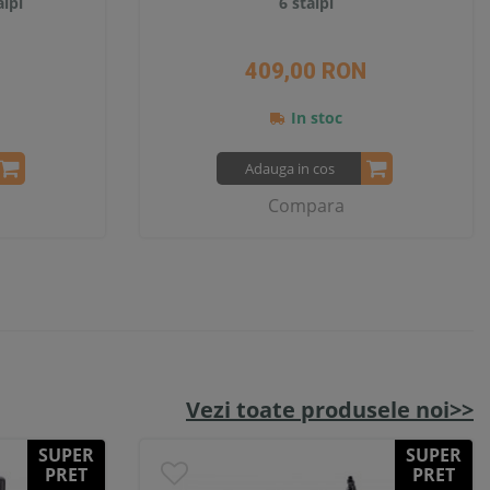
lpi
6 stalpi
409,00 RON
In stoc
Adauga in cos
Compara
Vezi toate produsele noi>>
SUPER
SUPER
PRET
PRET