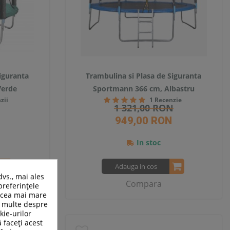
iguranta
Trambulina si Plasa de Siguranta
Verde
Sportmann 366 cm, Albastru
zii
1 Recenzie
1 321,00 RON
949,00 RON
In stoc
Adauga in cos
dvs., mai ales
Compara
preferințele
n cea mai mare
ai multe despre
kie-urilor
SUPER
ă faceți acest