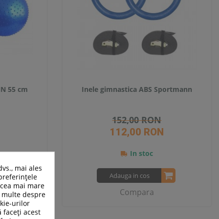
N 55 cm
Inele gimnastica ABS Sportmann
152,00 RON
112,00 RON
In stoc
dvs., mai ales
Adauga in cos
preferințele
n cea mai mare
Compara
ai multe despre
kie-urilor
ă faceți acest