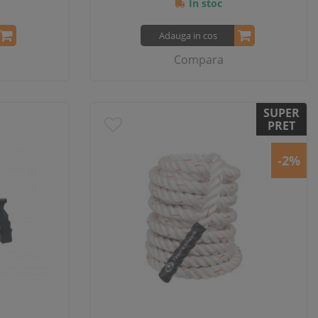
In stoc
Adauga in cos
Compara
SUPER
PRET
-2%