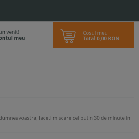
bun venit!
Cosul meu
contul meu
Total
0,00 RON
a dumneavoastra, faceti miscare cel putin 30 de minute in