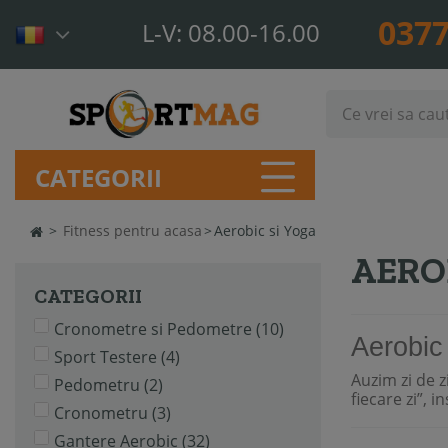
0377
L-V: 08.00-16.00
CATEGORII
>
Fitness pentru acasa
>
Aerobic si Yoga
AERO
CATEGORII
Cronometre si Pedometre
(10)
Aerobic 
Sport Testere
(4)
Auzim zi de z
Pedometru
(2)
fiecare zi”, 
Cronometru
(3)
Gantere Aerobic
(32)