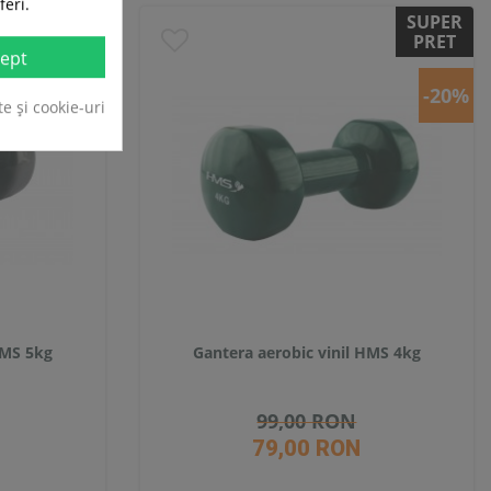
feri.
SUPER
SUPER
PRET
PRET
ept
-14%
-20%
te și cookie-uri
HMS 5kg
Gantera aerobic vinil HMS 4kg
99,00 RON
79,00 RON