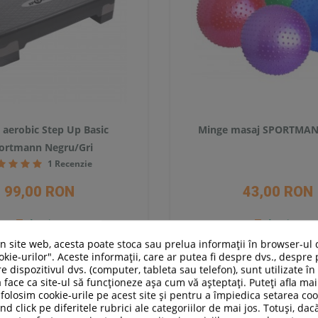
 aerobic Step Up Basic
Minge masaj SPORTMAN
ortmann Negru/Gri
1 Recenzie
99,00 RON
43,00 RON
In stoc
In stoc
un site web, acesta poate stoca sau prelua informații în browser-ul 
Adauga in cos
Adauga in cos
kie-urilor". Aceste informații, care ar putea fi despre dvs., despre 
e dispozitivul dvs. (computer, tableta sau telefon), sunt utilizate î
Compara
Compara
 face ca site-ul să funcționeze așa cum vă așteptați. Puteți afla m
folosim cookie-urile pe acest site și pentru a împiedica setarea coo
nd click pe diferitele rubrici ale categoriilor de mai jos. Totuși, dac