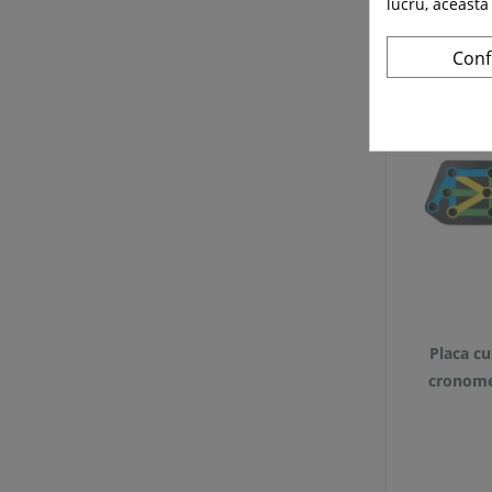
lucru, aceasta
Conf
Placa cu
cronome