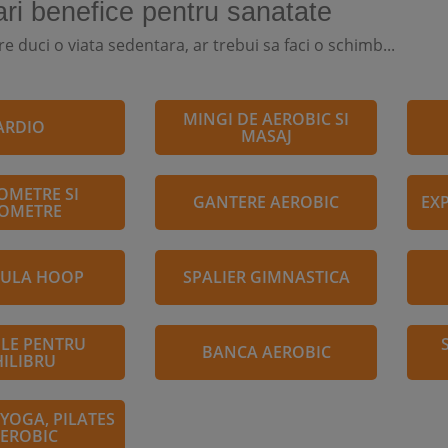
ri benefice pentru sanatate
are duci o viata sedentara, ar trebui sa faci o schimb...
MINGI DE AEROBIC SI
ARDIO
MASAJ
METRE SI
GANTERE AEROBIC
EX
OMETRE
HULA HOOP
SPALIER GIMNASTICA
LE PENTRU
BANCA AEROBIC
HILIBRU
 YOGA, PILATES
AEROBIC