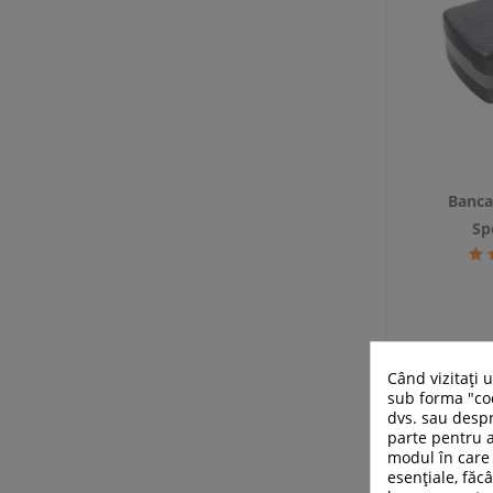
Banca
Sp
Când vizitați 
sub forma "coo
dvs. sau despr
parte pentru a
modul în care 
esențiale, făcâ