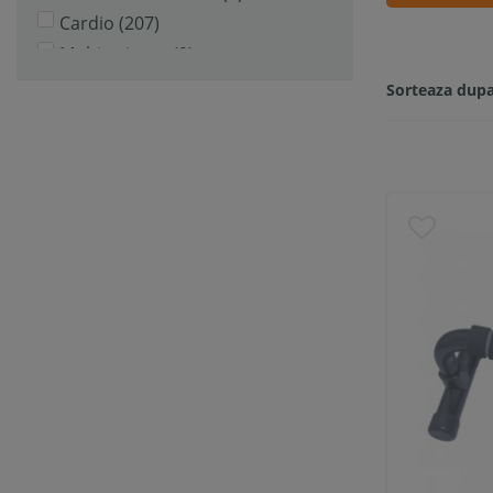
Cardio
(207)
Multitrainere
(9)
Saci cu Nisip
(20)
Sorteaza dupa
Mingi Cardio
(33)
Accesorii Cardio
(50)
Manere Flotari
(12)
Corzi si Benzi Elastice Fitness
(64)
Franghii
(12)
Coarda de Sarit
(29)
Mingi de Aerobic si Masaj
(32)
Mingi Aerobic
(20)
Mingi Masaj
(12)
Mingi Yoga si Medicinale
(53)
Minge Yoga
(3)
Minge Medicinala
(45)
Accesorii Yoga, Pilates si Aerobic