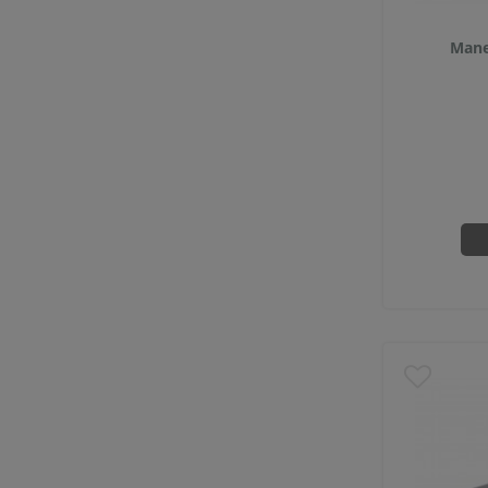
(68)
Saltea Yoga si Aerobic
(122)
Mane