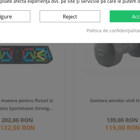
 poate afecta experiența dvs. pe site și serviciile pe care le putem o
SUPER
PRET
igure
Reject
Acc
-35%
Politica de confidențialita
 manere pentru flotari si
Gantera aerobic vinil 
tru Sportmann Strong...
202,00 RON
139,00 RON
132,00 RON
119,00 RON