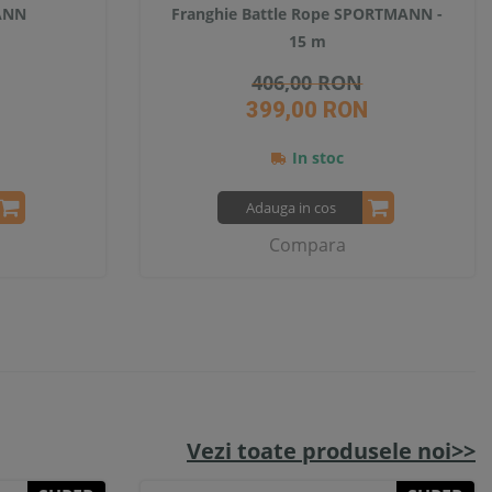
MANN
Franghie Battle Rope SPORTMANN -
15 m
406,00 RON
399,00 RON
In stoc
Adauga in cos
Compara
Vezi toate produsele noi>>