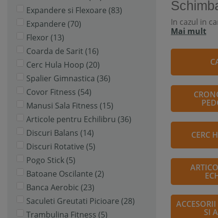
Schimba
Expandere si Flexoare
(83)
In cazul in c
Expandere
(70)
Mai mult
Flexor
(13)
Coarda de Sarit
(16)
C
Cerc Hula Hoop
(20)
Spalier Gimnastica
(36)
Covor Fitness
(54)
CRONO
PED
Manusi Sala Fitness
(15)
Articole pentru Echilibru
(36)
Discuri Balans
(14)
CERC 
Discuri Rotative
(5)
Pogo Stick
(5)
ARTICO
Batoane Oscilante
(2)
EC
Banca Aerobic
(23)
Saculeti Greutati Picioare
(28)
ACCESORII
SI 
Trambulina Fitness
(5)