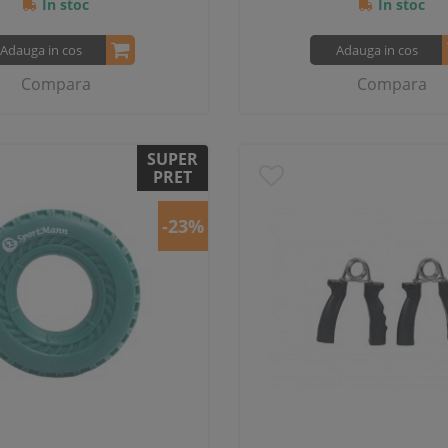
In stoc
In stoc
Adauga in cos
Adauga in cos
Compara
Compara
SUPER
PRET
-23%