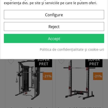
experiența dvs. pe site și serviciile pe care le putem oferi.
In stoc
Configure
Adauga in cos
Adauga in cos
Reject
Compara
Compara
Accept
ARTICOLE SPORTIVE NOI
Politica de confidențialitate și cookie-uri
SUPER
SUPER
PRET
PRET
-21%
-21%