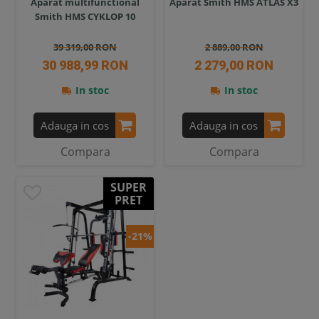
Aparat multifunctional
Aparat Smith HMS ATLAS X3
Smith HMS CYKLOP 10
39 319,00 RON
2 889,00 RON
30 988,99 RON
2 279,00 RON
In stoc
In stoc
Adauga in cos
Adauga in cos
Compara
Compara
SUPER
PRET
-21%