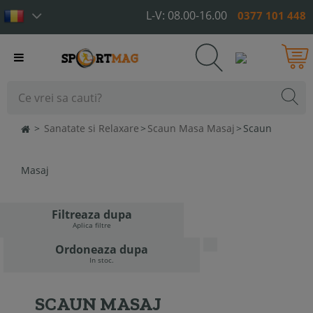
L-V: 08.00-16.00
0377 101 448
Toggle
navigation
>
Sanatate si Relaxare
>
Scaun Masa Masaj
>
Scaun
Masaj
Filtreaza dupa
Aplica filtre
Ordoneaza dupa
In stoc.
SCAUN MASAJ