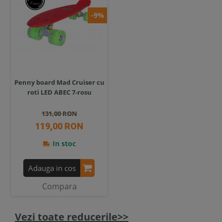
-9%
Penny board Mad Cruiser cu
roti LED ABEC 7-rosu
131,00 RON
119,00 RON
In stoc
Adauga in cos
Compara
Vezi toate reducerile>>