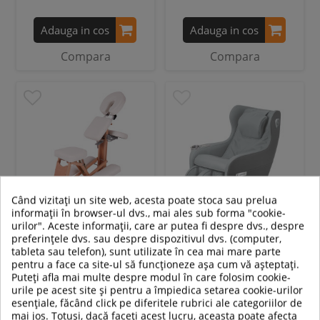
Adauga in cos
Adauga in cos
Compara
Compara
Când vizitați un site web, acesta poate stoca sau prelua
informații în browser-ul dvs., mai ales sub forma "cookie-
urilor". Aceste informații, care ar putea fi despre dvs., despre
Scaun din lemn pentru masaj
Scaun masaj inSPORTline
preferințele dvs. sau despre dispozitivul dvs. (computer,
tableta sau telefon), sunt utilizate în cea mai mare parte
inSPORTline Massy
Scaleta II
pentru a face ca site-ul să funcționeze așa cum vă așteptați.
Puteți afla mai multe despre modul în care folosim cookie-
urile pe acest site și pentru a împiedica setarea cookie-urilor
esențiale, făcând click pe diferitele rubrici ale categoriilor de
969,00 RON
6 710,00 RON
mai jos. Totuși, dacă faceți acest lucru, aceasta poate afecta