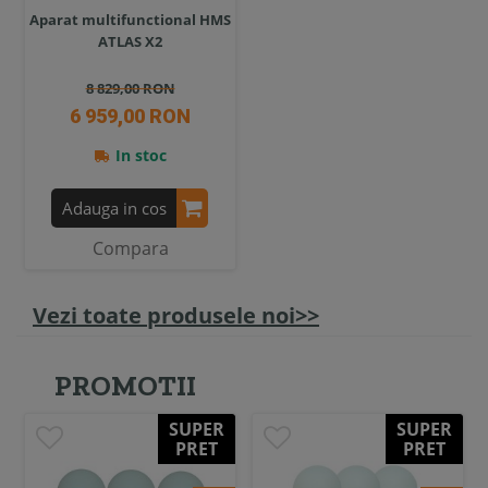
Aparat multifunctional HMS
ATLAS X2
8 829,00 RON
6 959,00 RON
In stoc
Adauga in cos
Compara
Vezi toate produsele noi>>
PROMOTII
SUPER
SUPER
PRET
PRET