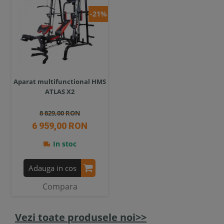
-21%
Aparat multifunctional HMS
ATLAS X2
8 829,00 RON
6 959,00 RON
In stoc
Adauga in cos
Compara
Vezi toate produsele noi>>