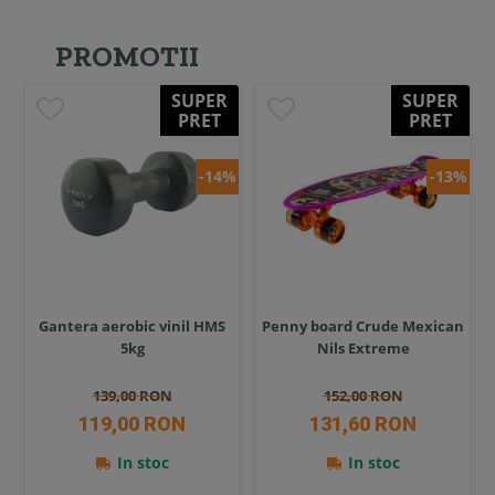
PROMOTII
SUPER
SUPER
PRET
PRET
-14%
-13%
Gantera aerobic vinil HMS
Penny board Crude Mexican
5kg
Nils Extreme
139,00 RON
152,00 RON
119,00 RON
131,60 RON
In stoc
In stoc