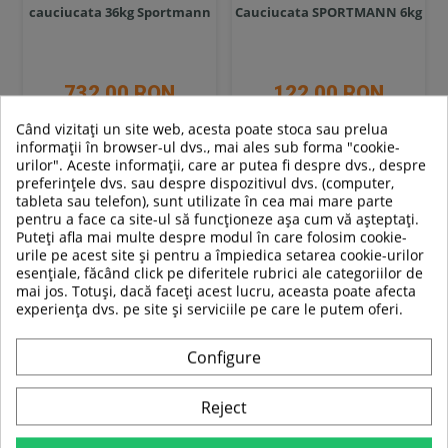
cauciucata 36kg Sportmann
Cauciucata SPORTMANN 6kg
732,00 RON
122,00 RON
Când vizitați un site web, acesta poate stoca sau prelua
In stoc
In stoc
informații în browser-ul dvs., mai ales sub forma "cookie-
urilor". Aceste informații, care ar putea fi despre dvs., despre
preferințele dvs. sau despre dispozitivul dvs. (computer,
Adauga in cos
Adauga in cos
tableta sau telefon), sunt utilizate în cea mai mare parte
pentru a face ca site-ul să funcționeze așa cum vă așteptați.
Compara
Compara
Puteți afla mai multe despre modul în care folosim cookie-
urile pe acest site și pentru a împiedica setarea cookie-urilor
SUPER
esențiale, făcând click pe diferitele rubrici ale categoriilor de
PRET
mai jos. Totuși, dacă faceți acest lucru, aceasta poate afecta
experiența dvs. pe site și serviciile pe care le putem oferi.
-17%
Configure
Reject