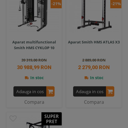
-21%
-21%
Aparat multifunctional
Aparat Smith HMS ATLAS X3
Smith HMS CYKLOP 10
39 319,00 RON
2 889,00 RON
30 988,99 RON
2 279,00 RON
In stoc
In stoc
Adauga in cos
Adauga in cos
Compara
Compara
SUPER
PRET