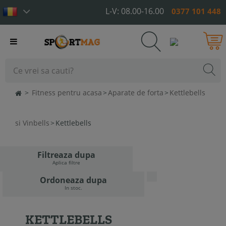
L-V: 08.00-16.00
0377 101 448
Toggle
navigation
>
Fitness pentru acasa
>
Aparate de forta
>
Kettlebells
si Vinbells
>
Kettlebells
Filtreaza dupa
Aplica filtre
Ordoneaza dupa
In stoc.
KETTLEBELLS