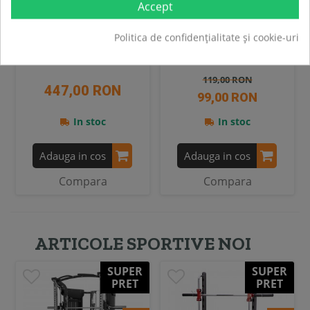
Accept
Gantera Kettlebell
Gantera kettlebell HMS KNV
Cauciucata SPORTMANN
6 KG, Albastru
Politica de confidențialitate și cookie-uri
22kg
119,00 RON
447,00 RON
99,00 RON
In stoc
In stoc
Adauga in cos
Adauga in cos
Compara
Compara
ARTICOLE SPORTIVE NOI
SUPER
SUPER
PRET
PRET