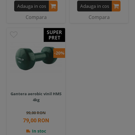
Adauga in cos
Adauga in cos
Compara
Compara
SUPER
PRET
-20%
Gantera aerobic vinil HMS
4kg
99,00 RON
79,00 RON
In stoc