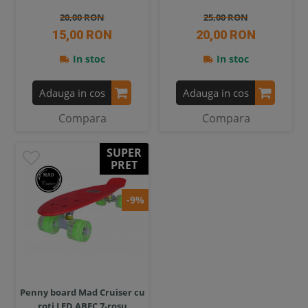
20,00 RON
25,00 RON
15,00 RON
20,00 RON
In stoc
In stoc
Adauga in cos
Adauga in cos
Compara
Compara
SUPER
PRET
-9%
Penny board Mad Cruiser cu
roti LED ABEC 7-rosu