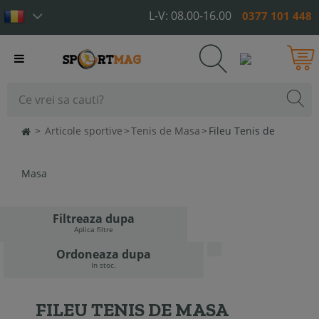
L-V: 08.00-16.00
0377 101 448
Toggle
navigation
>
Articole sportive
>
Tenis de Masa
>
Fileu Tenis de
Masa
Filtreaza dupa
Aplica filtre
Ordoneaza dupa
In stoc.
FILEU TENIS DE MASA