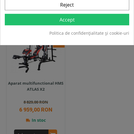
Reject
Compara
Compara
Accept
SUPER
PRET
Politica de confidențialitate și cookie-uri
-21%
Aparat multifunctional HMS
ATLAS X2
8 829,00 RON
6 959,00 RON
In stoc