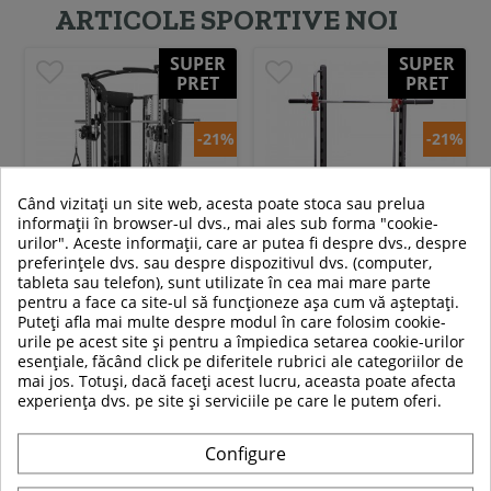
ARTICOLE SPORTIVE NOI
SUPER
SUPER
PRET
PRET
-21%
-21%
Când vizitați un site web, acesta poate stoca sau prelua
informații în browser-ul dvs., mai ales sub forma "cookie-
urilor". Aceste informații, care ar putea fi despre dvs., despre
preferințele dvs. sau despre dispozitivul dvs. (computer,
tableta sau telefon), sunt utilizate în cea mai mare parte
Aparat multifunctional
Aparat Smith HMS ATLAS X3
pentru a face ca site-ul să funcționeze așa cum vă așteptați.
Smith HMS CYKLOP 10
Puteți afla mai multe despre modul în care folosim cookie-
urile pe acest site și pentru a împiedica setarea cookie-urilor
39 319,00 RON
2 889,00 RON
esențiale, făcând click pe diferitele rubrici ale categoriilor de
mai jos. Totuși, dacă faceți acest lucru, aceasta poate afecta
30 988,99 RON
2 279,00 RON
experiența dvs. pe site și serviciile pe care le putem oferi.
In stoc
In stoc
Configure
Adauga in cos
Adauga in cos