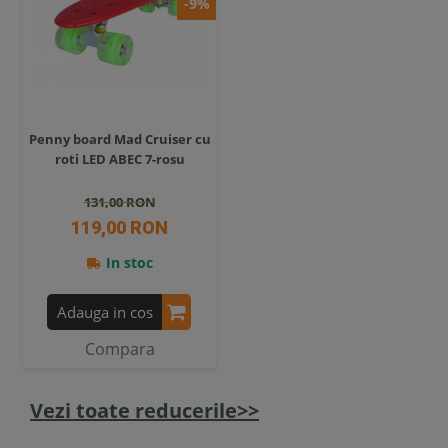
-9%
Penny board Mad Cruiser cu
roti LED ABEC 7-rosu
131,00 RON
119,00 RON
In stoc
Adauga in cos
Compara
Vezi toate reducerile>>