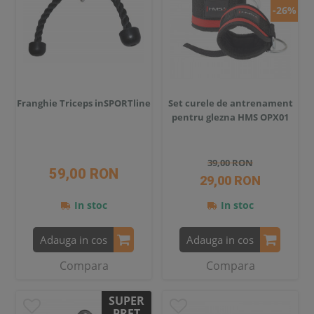
-26%
Franghie Triceps inSPORTline
Set curele de antrenament
pentru glezna HMS OPX01
39,00 RON
59,00 RON
29,00 RON
In stoc
In stoc
Adauga in cos
Adauga in cos
Compara
Compara
SUPER
PRET