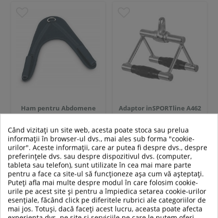
Ham pentru Abdomene
Adaptor inSPORTline A462
inSPORTline
Când vizitați un site web, acesta poate stoca sau prelua
informații în browser-ul dvs., mai ales sub forma "cookie-
urilor". Aceste informații, care ar putea fi despre dvs., despre
preferințele dvs. sau despre dispozitivul dvs. (computer,
39,00 RON
109,00 RON
tableta sau telefon), sunt utilizate în cea mai mare parte
pentru a face ca site-ul să funcționeze așa cum vă așteptați.
In stoc
In stoc
Puteți afla mai multe despre modul în care folosim cookie-
urile pe acest site și pentru a împiedica setarea cookie-urilor
esențiale, făcând click pe diferitele rubrici ale categoriilor de
Adauga in cos
Adauga in cos
mai jos. Totuși, dacă faceți acest lucru, aceasta poate afecta
experiența dvs. pe site și serviciile pe care le putem oferi.