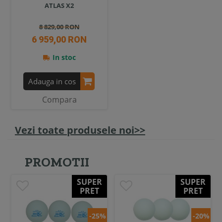
ATLAS X2
8 829,00 RON
6 959,00 RON
In stoc
Adauga in cos
Compara
Vezi toate produsele noi>>
PROMOTII
SUPER
SUPER
PRET
PRET
-25%
-20%