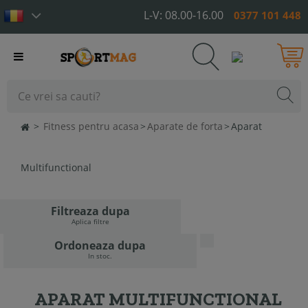
L-V: 08.00-16.00
0377 101 448
Toggle
navigation
>
Fitness pentru acasa
>
Aparate de forta
>
Aparat
Multifunctional
Filtreaza dupa
Aplica filtre
Ordoneaza dupa
In stoc.
APARAT MULTIFUNCTIONAL