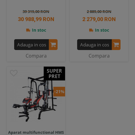
39 319,00 RON
2 889,00 RON
30 988,99 RON
2 279,00 RON
In stoc
In stoc
Adauga in cos
Adauga in cos
Compara
Compara
SUPER
PRET
-21%
Aparat multifunctional HMS