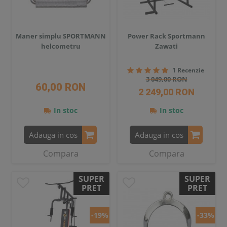
Maner simplu SPORTMANN
Power Rack Sportmann
helcometru
Zawati
1 Recenzie
3 049,00 RON
60,00 RON
2 249,00 RON
In stoc
In stoc
Adauga in cos
Adauga in cos
Compara
Compara
SUPER
SUPER
PRET
PRET
-19%
-33%