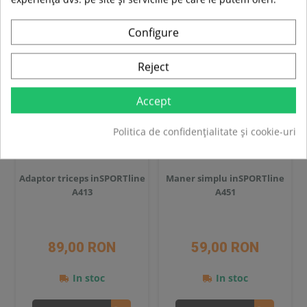
Compara
Compara
Configure
Reject
Accept
Politica de confidențialitate și cookie-uri
Adaptor triceps inSPORTline
Maner simplu inSPORTline
A413
A451
89,00 RON
59,00 RON
In stoc
In stoc