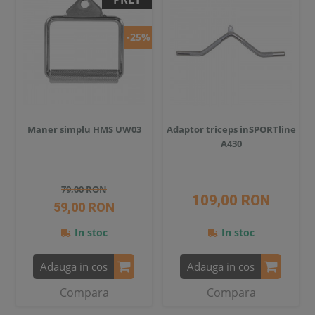
-25%
Maner simplu HMS UW03
Adaptor triceps inSPORTline
A430
79,00 RON
109,00 RON
59,00 RON
In stoc
In stoc
Adauga in cos
Adauga in cos
Compara
Compara