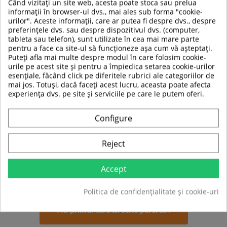
Când vizitați un site web, acesta poate stoca sau prelua
inaccesibile
informații în browser-ul dvs., mai ales sub forma "cookie-
Lungime maner: 12 cm
urilor". Aceste informații, care ar putea fi despre dvs., despre
Inaltime maner: 15 cm
preferințele dvs. sau despre dispozitivul dvs. (computer,
Diametru maner:
3 cm
tableta sau telefon), sunt utilizate în cea mai mare parte
Diametru gaura prindere: 1 cm
pentru a face ca site-ul să funcționeze așa cum vă așteptați.
Material:
otel
Puteți afla mai multe despre modul în care folosim cookie-
Potrivit pentru antrenamente de forta si pentru
urile pe acest site și pentru a împiedica setarea cookie-urilor
biceps si triceps.
esențiale, făcând click pe diferitele rubrici ale categoriilor de
mai jos. Totuși, dacă faceți acest lucru, aceasta poate afecta
experiența dvs. pe site și serviciile pe care le putem oferi.
TABEL DE DATE
Configure
Tip produs
Maner priza
Reject
Culoare
Argintiu
Accept
Sport
Fitness
Politica de confidențialitate și cookie-uri
Fiti primul care isi scrie parerea !