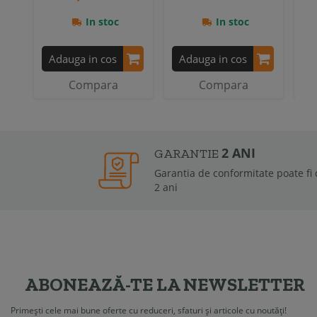
In stoc
In stoc
Adauga in cos
Adauga in cos
A
Compara
Compara
2 ANI
GARANTIE
Garantia de conformitate poate fi de la 6 luni la
2 ani
ABONEAZĂ-TE LA NEWSLETTER
Primești cele mai bune oferte cu reduceri, sfaturi și articole cu noutăți!