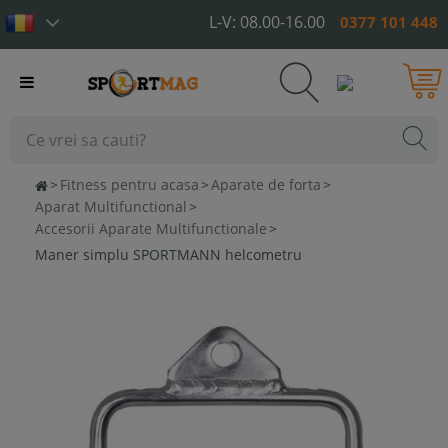
L-V: 08.00-16.00
0377 101 448
Toggle
navigation
>
Fitness pentru acasa
>
Aparate de forta
>
Aparat Multifunctional
>
Accesorii Aparate Multifunctionale
>
Maner simplu SPORTMANN helcometru