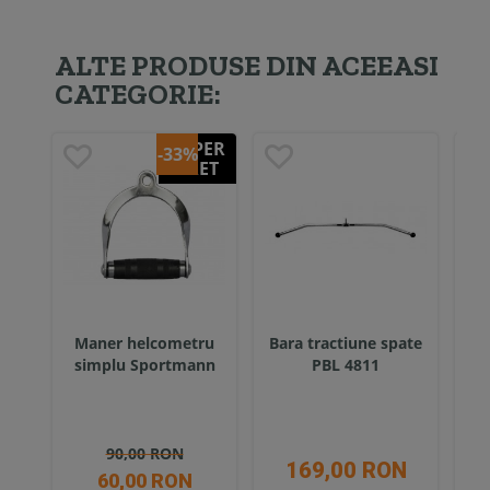
ALTE PRODUSE DIN ACEEASI
CATEGORIE:
SUPER
-33%
PRET
Maner helcometru
Bara tractiune spate
Ham
simplu Sportmann
PBL 4811
90,00 RON
169,00 RON
60,00 RON