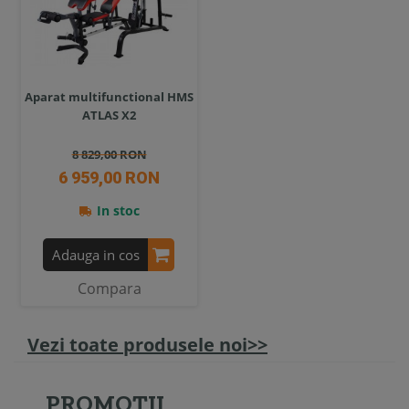
Aparat multifunctional HMS
ATLAS X2
8 829,00 RON
6 959,00 RON
In stoc
Adauga in cos
Compara
Vezi toate produsele noi>>
PROMOTII