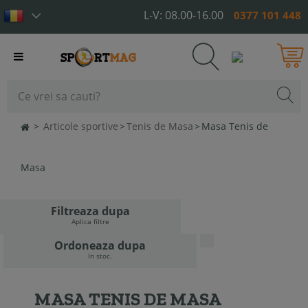
L-V: 08.00-16.00
0377 101 448
Toggle
navigation
>
Articole sportive
>
Tenis de Masa
>
Masa Tenis de
Masa
Filtreaza dupa
Aplica filtre
Ordoneaza dupa
In stoc.
MASA TENIS DE MASA