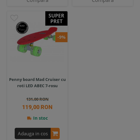
SUPER
PRET
-9%
Penny board Mad Cruiser cu
roti LED ABEC 7-rosu
131,00 RON
119,00 RON
In stoc
Adauga in cos