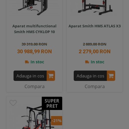
Aparat multifunctional
Aparat Smith HMS ATLAS X3
Smith HMS CYKLOP 10
39 319,00 RON
2 889,00 RON
30 988,99 RON
2 279,00 RON
In stoc
In stoc
Adauga in cos
Adauga in cos
Compara
Compara
SUPER
PRET
-21%