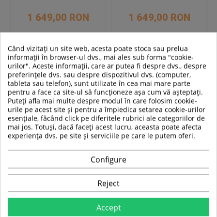
1 649,00 RON
1 649,00 RON
Când vizitați un site web, acesta poate stoca sau prelua
informații în browser-ul dvs., mai ales sub forma "cookie-
Adauga in cos
Adauga in cos
urilor". Aceste informații, care ar putea fi despre dvs., despre
preferințele dvs. sau despre dispozitivul dvs. (computer,
Compara
Compara
tableta sau telefon), sunt utilizate în cea mai mare parte
pentru a face ca site-ul să funcționeze așa cum vă așteptați.
Puteți afla mai multe despre modul în care folosim cookie-
urile pe acest site și pentru a împiedica setarea cookie-urilor
esențiale, făcând click pe diferitele rubrici ale categoriilor de
mai jos. Totuși, dacă faceți acest lucru, aceasta poate afecta
experiența dvs. pe site și serviciile pe care le putem oferi.
Configure
Reject
Masa Tenis Joola Transport
Masa de Tenis Joola Mini
Accept
90x45 cm