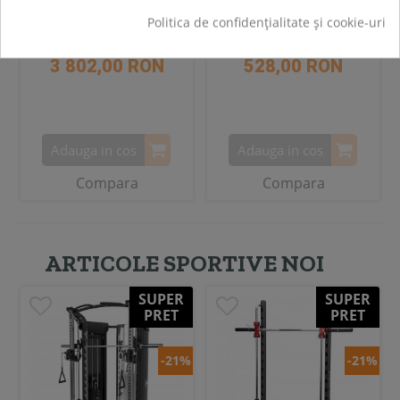
Politica de confidențialitate și cookie-uri
3 802,00 RON
528,00 RON
Adauga in cos
Adauga in cos
Compara
Compara
ARTICOLE SPORTIVE NOI
SUPER
SUPER
PRET
PRET
-21%
-21%