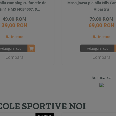
abila camping cu functie de
Masa joasa plaibila Nils C
2in1 HMS NCB4007, 9...
Albastru
49,00 RON
79,00 RON
39,00 RON
69,00 RON
In stoc
In stoc
Adauga in cos
Adauga in cos
Compara
Compara
Se incarca
COLE SPORTIVE NOI