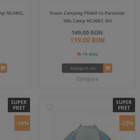
amp NC3402,
Scaun Camping Pliabil cu Parasolar
Nils Camp NC3087, Gri
149,00 RON
119,00 RON
In stoc
Adauga in cos
Compara
SUPER
SUPER
PRET
PRET
-19%
-23%