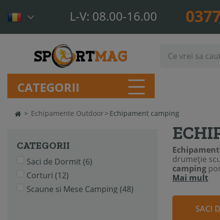
0377
L-V: 08.00-16.00
CATEGORII
>
Echipamente Outdoor
>
Echipament camping
ECHI
CATEGORII
Echipament
drumeție scu
Saci de Dormit
(6)
camping
por
Corturi
(12)
Mai mult
Scaune si Mese Camping
(48)
SACI 