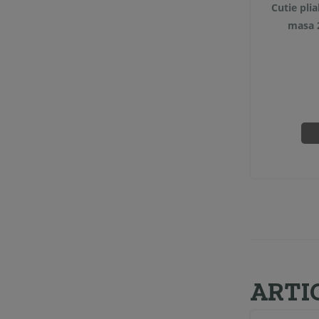
Cutie pli
masa 
ARTI