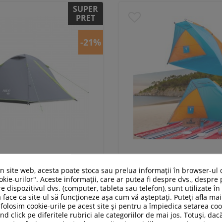
SUPER
PRET
-21%
ping Nils Camp DARK GRAY
Cort Plaja inSPORTline
un site web, acesta poate stoca sau prelua informații în browser-ul 
EXPLORER NC6004
kie-urilor". Aceste informații, care ar putea fi despre dvs., despre 
e dispozitivul dvs. (computer, tableta sau telefon), sunt utilizate î
329,00 RON
 face ca site-ul să funcționeze așa cum vă așteptați. Puteți afla m
259,00 RON
119,00 RON
folosim cookie-urile pe acest site și pentru a împiedica setarea coo
nd click pe diferitele rubrici ale categoriilor de mai jos. Totuși, dac