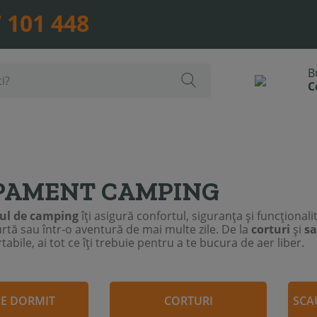
 101 448
PAMENT CAMPING
ul de camping
îți asigură confortul, siguranța și funcționali
rtă sau într-o aventură de mai multe zile. De la
corturi
și
sa
tabile, ai tot ce îți trebuie pentru a te bucura de aer liber.
DE DORMIT
CORTURI
SCA