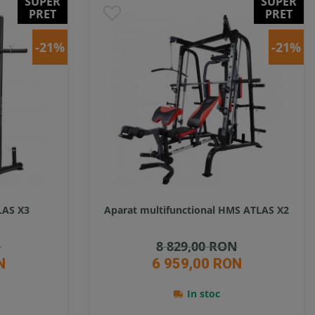
SUPER
SUPER
PRET
PRET
-21%
-21%
LAS X3
Aparat multifunctional HMS ATLAS X2
N
8 829,00 RON
N
6 959,00 RON
In stoc