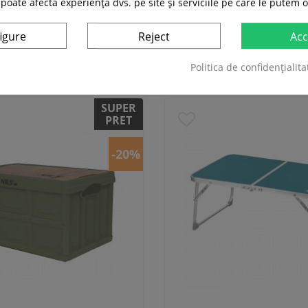
In stoc
In stoc
 poate afecta experiența dvs. pe site și serviciile pe care le putem o
Adauga in cos
Adauga in cos
igure
Reject
Acc
Compara
Compara
Politica de confidențialita
SUPER
PRET
-20%