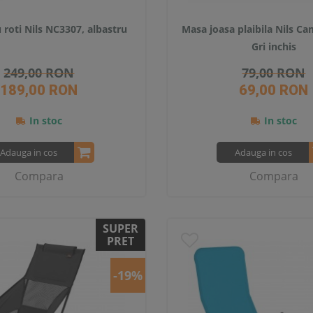
 roti Nils NC3307, albastru
Masa joasa plaibila Nils C
Gri inchis
249,00 RON
79,00 RON
189,00 RON
69,00 RON
In stoc
In stoc
Adauga in cos
Adauga in cos
Compara
Compara
SUPER
PRET
-19%