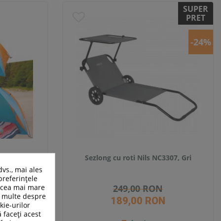
SUPER
PRET
-24%
 Ascano
Sezlong cu roti Nils NC3307, Gri
dvs., mai ales
preferințele
n cea mai mare
249,00 RON
ai multe despre
189,00 RON
kie-urilor
ă faceți acest