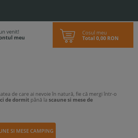
bun venit!
Cosul meu
contul meu
Total
0,00 RON
tatea de care ai nevoie în natură, fie că mergi într-o
ci de dormit
până la
scaune si mese de
UNE SI MESE CAMPING