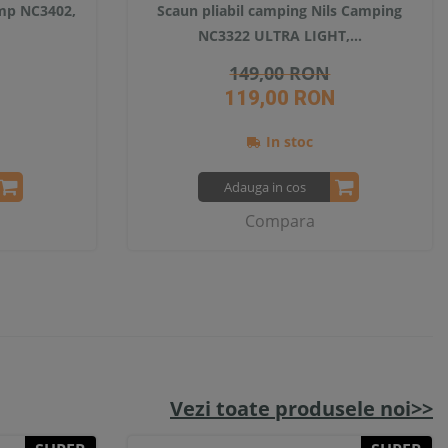
amp NC3402,
Scaun pliabil camping Nils Camping
NC3322 ULTRA LIGHT,...
149,00 RON
119,00 RON
In stoc
Adauga in cos
Compara
Vezi toate produsele noi>>