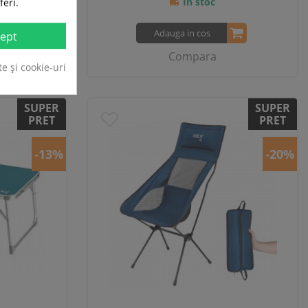
In stoc
feri.
Adauga in cos
ept
Compara
te și cookie-uri
SUPER
SUPER
PRET
PRET
-13%
-20%