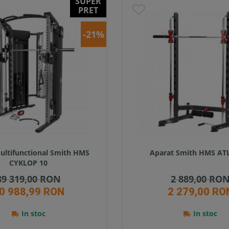
SUPER
PRET
-21%
ultifunctional Smith HMS
Aparat Smith HMS AT
CYKLOP 10
39 319,00 RON
2 889,00 RO
0 988,99 RON
2 279,00 RO
In stoc
In stoc