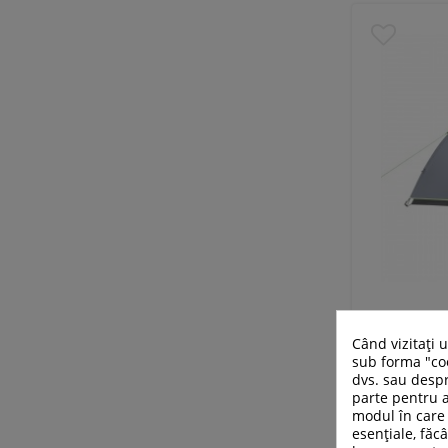
Cort Cam
Când vizitați 
sub forma "coo
dvs. sau despr
parte pentru a
modul în care 
esențiale, făcâ