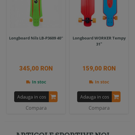
Longboard Nils LB-P3609 40''
Longboard WORKER Tempy
31ʺ
345,00 RON
159,00 RON
In stoc
In stoc
Adauga in cos
Adauga in cos
Compara
Compara
ARTICOLE SPORTIVE NOI