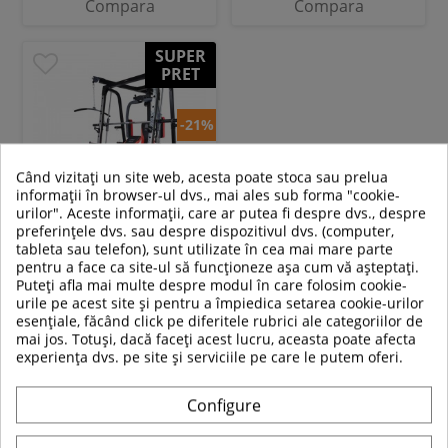
Compara
Compara
SUPER
PRET
-21%
Când vizitați un site web, acesta poate stoca sau prelua
informații în browser-ul dvs., mai ales sub forma "cookie-
urilor". Aceste informații, care ar putea fi despre dvs., despre
preferințele dvs. sau despre dispozitivul dvs. (computer,
tableta sau telefon), sunt utilizate în cea mai mare parte
Aparat multifunctional HMS
pentru a face ca site-ul să funcționeze așa cum vă așteptați.
ATLAS X2
Puteți afla mai multe despre modul în care folosim cookie-
urile pe acest site și pentru a împiedica setarea cookie-urilor
esențiale, făcând click pe diferitele rubrici ale categoriilor de
8 829,00 RON
mai jos. Totuși, dacă faceți acest lucru, aceasta poate afecta
6 959,00 RON
experiența dvs. pe site și serviciile pe care le putem oferi.
In stoc
Configure
Adauga in cos