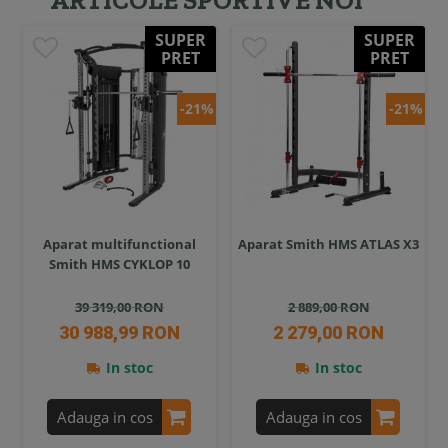
SUPER
SUPER
PRET
PRET
-21%
-21%
Aparat multifunctional
Aparat Smith HMS ATLAS X3
Smith HMS CYKLOP 10
39 319,00 RON
2 889,00 RON
30 988,99 RON
2 279,00 RON
In stoc
In stoc
Adauga in cos
Adauga in cos