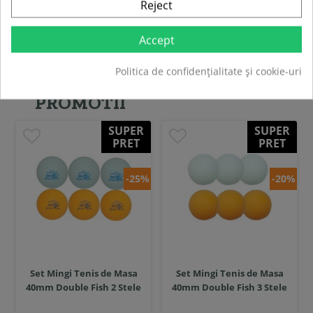
Reject
Compara
Accept
Vezi toate produsele noi>>
Politica de confidențialitate și cookie-uri
PROMOTII
SUPER
SUPER
PRET
PRET
-25%
-20%
Set Mingi Tenis de Masa
Set Mingi Tenis de Masa
40mm Double Fish 2 Stele
40mm Double Fish 3 Stele