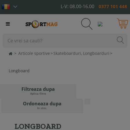
L-V: 08.00-16.00
0377 101 448
Toggle
navigation
>
Articole sportive
>
Skateboarduri, Longboarduri
>
Longboard
Filtreaza dupa
Aplica filtre
Ordoneaza dupa
In stoc.
LONGBOARD