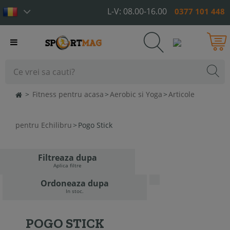
L-V: 08.00-16.00
0377 101 448
Toggle
navigation
>
Fitness pentru acasa
>
Aerobic si Yoga
>
Articole
pentru Echilibru
>
Pogo Stick
Filtreaza dupa
Aplica filtre
Ordoneaza dupa
In stoc.
POGO STICK