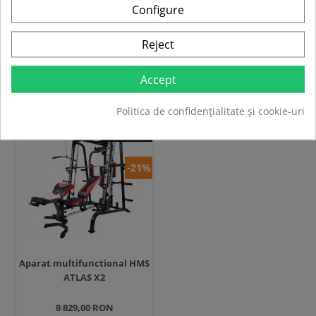
Configure
In stoc
In stoc
Reject
Adauga in cos
Adauga in cos
Accept
Compara
Compara
Politica de confidențialitate și cookie-uri
SUPER
PRET
-21%
Aparat multifunctional HMS
ATLAS X2
8 829,00 RON