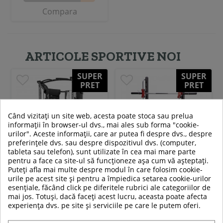
Compara
ARTICOLE SPORTIVE NOI
SUPER
SUPER
PRET
PRET
-21%
-21%
Când vizitați un site web, acesta poate stoca sau prelua
informații în browser-ul dvs., mai ales sub forma "cookie-
urilor". Aceste informații, care ar putea fi despre dvs., despre
preferințele dvs. sau despre dispozitivul dvs. (computer,
tableta sau telefon), sunt utilizate în cea mai mare parte
pentru a face ca site-ul să funcționeze așa cum vă așteptați.
Puteți afla mai multe despre modul în care folosim cookie-
Aparat multifunctional
Aparat Smith HMS ATLAS X3
urile pe acest site și pentru a împiedica setarea cookie-urilor
esențiale, făcând click pe diferitele rubrici ale categoriilor de
Smith HMS CYKLOP 10
mai jos. Totuși, dacă faceți acest lucru, aceasta poate afecta
experiența dvs. pe site și serviciile pe care le putem oferi.
39 319,00 RON
2 889,00 RON
30 988,99 RON
2 279,00 RON