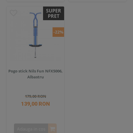
SUPER
PRET
-22%
Pogo stick Nils Fun NFX5006,
Albastru
179,00 RON
139,00 RON
Adauga in cos