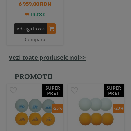
6 959,00 RON
In stoc
Adauga in cos
Compara
Vezi toate produsele noi>>
PROMOTII
SUPER
SUPER
PRET
PRET
-25%
-20%