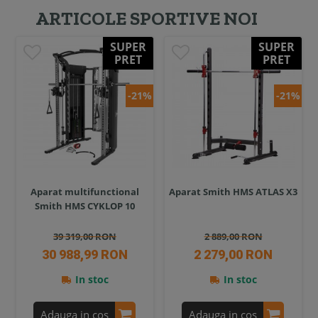
ARTICOLE SPORTIVE NOI
SUPER
SUPER
PRET
PRET
-21%
-21%
Aparat multifunctional
Aparat Smith HMS ATLAS X3
Smith HMS CYKLOP 10
39 319,00 RON
2 889,00 RON
30 988,99 RON
2 279,00 RON
In stoc
In stoc
Adauga in cos
Adauga in cos