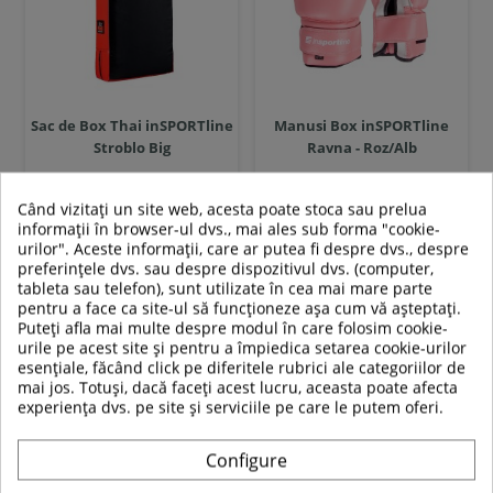
Sac de Box Thai inSPORTline
Manusi Box inSPORTline
Stroblo Big
Ravna - Roz/Alb
Când vizitați un site web, acesta poate stoca sau prelua
informații în browser-ul dvs., mai ales sub forma "cookie-
579,00 RON
149,00 RON
urilor". Aceste informații, care ar putea fi despre dvs., despre
preferințele dvs. sau despre dispozitivul dvs. (computer,
In stoc
In stoc
tableta sau telefon), sunt utilizate în cea mai mare parte
pentru a face ca site-ul să funcționeze așa cum vă așteptați.
Puteți afla mai multe despre modul în care folosim cookie-
Adauga in cos
Adauga in cos
urile pe acest site și pentru a împiedica setarea cookie-urilor
esențiale, făcând click pe diferitele rubrici ale categoriilor de
Compara
Compara
mai jos. Totuși, dacă faceți acest lucru, aceasta poate afecta
experiența dvs. pe site și serviciile pe care le putem oferi.
Configure