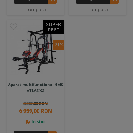
Compara
Compara
SUPER
PRET
-21%
Aparat multifunctional HMS
ATLAS X2
8 829,00 RON
6 959,00 RON
In stoc