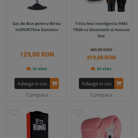
Sac de Box pentru Birou
Tinta box inteligenta HMS
inSPORTline Denistor
TB30 cu bluetooth si manusi
box
409,00 RON
129,00 RON
319,00 RON
In stoc
In stoc
Adauga in cos
Adauga in cos
Compara
Compara