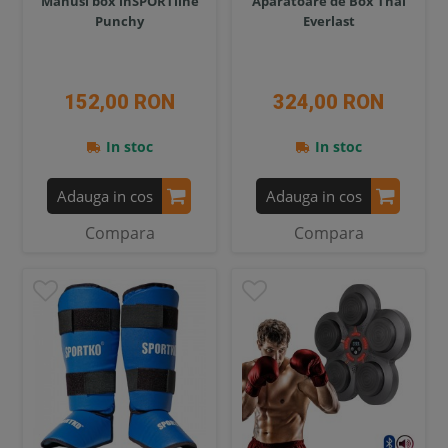
Manusi box inSPORTline
Aparatoare de Box Thai
Punchy
Everlast
152,00 RON
324,00 RON
In stoc
In stoc
Adauga in cos
Adauga in cos
Compara
Compara