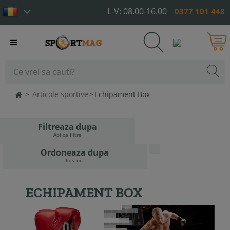
L-V: 08.00-16.00
0377 101 448
Toggle
navigation
>
Articole sportive
>
Echipament Box
Filtreaza dupa
Aplica filtre
Ordoneaza dupa
In stoc.
ECHIPAMENT BOX