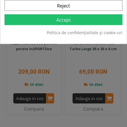
Reject
Accept
Politica de confidențialitate și cookie-uri
Suport sac de box pentru
Pad de box inSPORTline
perete inSPORTline
Tarbo Large 36 x 36 x 8 cm
209,00 RON
69,00 RON
In stoc
In stoc
Adauga in cos
Adauga in cos
Compara
Compara