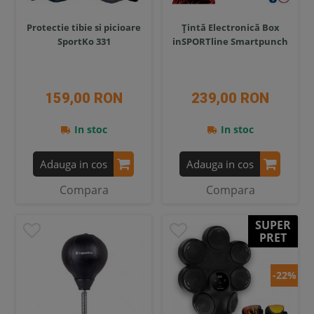
Protectie tibie si picioare
Ţintă Electronică Box
SportKo 331
inSPORTline Smartpunch
159,00 RON
239,00 RON
In stoc
In stoc
Adauga in cos
Adauga in cos
Compara
Compara
SUPER
PRET
-22%