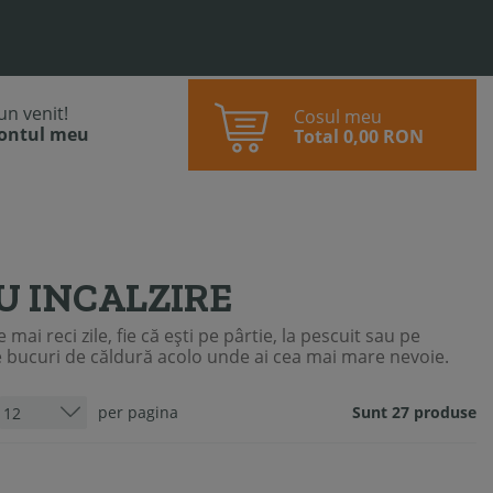
bun venit!
Cosul meu
contul meu
Total
0,00 RON
U INCALZIRE
 mai reci zile, fie că ești pe pârtie, la pescuit sau pe
te bucuri de căldură acolo unde ai cea mai mare nevoie.
per pagina
Sunt 27 produse