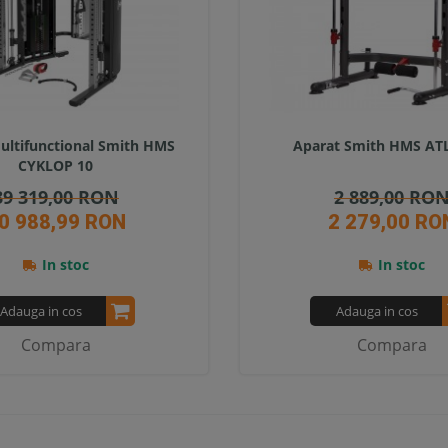
ultifunctional Smith HMS
Aparat Smith HMS AT
CYKLOP 10
39 319,00 RON
2 889,00 RO
0 988,99 RON
2 279,00 RO
In stoc
In stoc
Adauga in cos
Adauga in cos
Compara
Compara