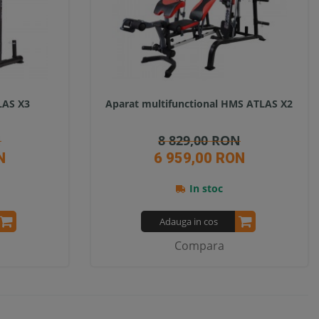
LAS X3
Aparat multifunctional HMS ATLAS X2
N
8 829,00 RON
N
6 959,00 RON
In stoc
Adauga in cos
Compara