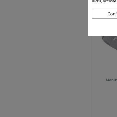
lucru, aceasta
Conf
Manusi