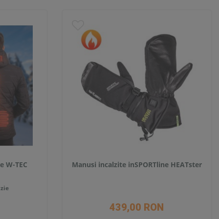
ire W-TEC
Manusi incalzite inSPORTline HEATster
zie
439,00 RON