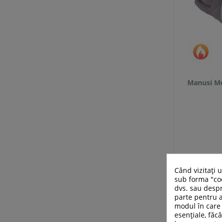
Manusi Mo
Când vizitați 
sub forma "coo
dvs. sau despr
parte pentru a
modul în care 
esențiale, făcâ