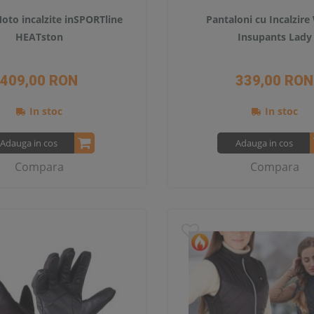
oto incalzite inSPORTline
Pantaloni cu Incalzire
HEATston
Insupants Lady
409,00 RON
339,00 RON
In stoc
In stoc
Adauga in cos
Adauga in cos
Compara
Compara