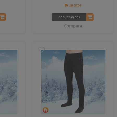
In stoc
Adauga in cos
Compara