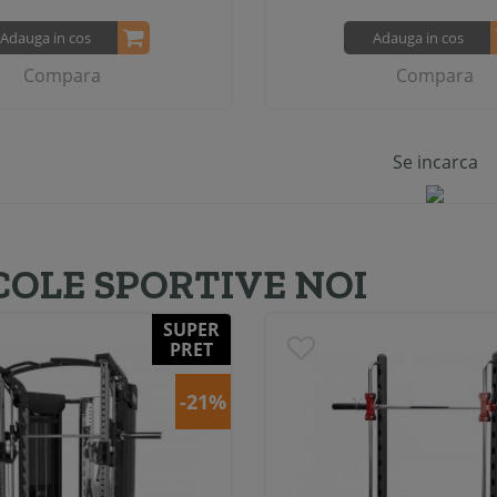
Adauga in cos
Adauga in cos
Compara
Compara
Se incarca
COLE SPORTIVE NOI
SUPER
PRET
-21%