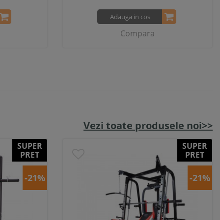
Adauga in cos
Compara
Vezi toate produsele noi>>
SUPER
SUPER
PRET
PRET
-21%
-21%