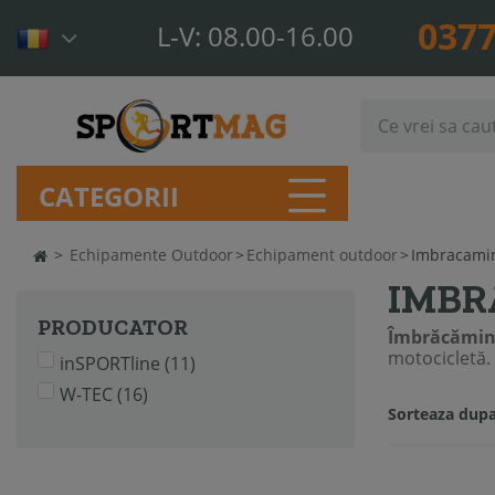
0377
L-V: 08.00-16.00
CATEGORII
>
Echipamente Outdoor
>
Echipament outdoor
>
Imbracamint
IMBR
PRODUCATOR
Îmbrăcăminte
motocicletă.
inSPORTline
(11)
W-TEC
(16)
Sorteaza dupa