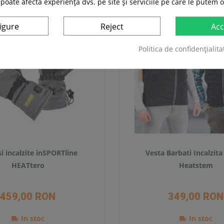
 poate afecta experiența dvs. pe site și serviciile pe care le putem o
igure
Reject
Acc
Politica de confidențialita
 incalzite inSPORTline
Vesta Barbati Incalzit
HEATtero
Heatstem
459,00 RON
349,00 RON
In stoc
In stoc