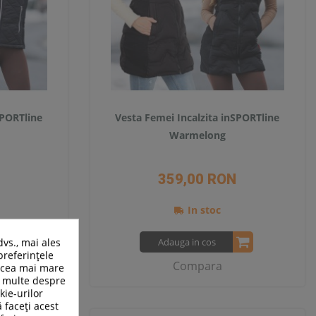
SPORTline
Vesta Femei Incalzita inSPORTline
Warmelong
359,00 RON
In stoc
dvs., mai ales
Adauga in cos
preferințele
Compara
n cea mai mare
ai multe despre
kie-urilor
ă faceți acest