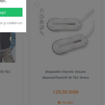
feri.
ept
te și cookie-uri
a W-TEC
Dispozitiv Electric Uscare
Manusi/Pantofi W-TEC Ortos
129,00 RON
In stoc