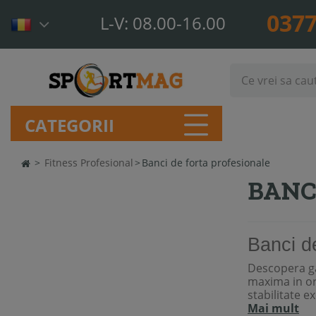
0377
L-V: 08.00-16.00
CATEGORII
>
Fitness Profesional
>
Banci de forta profesionale
BANC
Banci de
Descopera g
maxima in or
stabilitate e
Mai mult