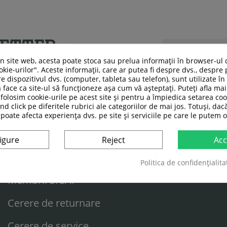
LETTER
un site web, acesta poate stoca sau prelua informații în browser-ul 
i și articole cu
kie-urilor". Aceste informații, care ar putea fi despre dvs., despre 
e dispozitivul dvs. (computer, tableta sau telefon), sunt utilizate î
 face ca site-ul să funcționeze așa cum vă așteptați. Puteți afla m
folosim cookie-urile pe acest site și pentru a împiedica setarea coo
nd click pe diferitele rubrici ale categoriilor de mai jos. Totuși, dac
 poate afecta experiența dvs. pe site și serviciile pe care le putem o
SERVICII CLIENTI
igure
Reject
Acc
Livrare / Plata
Politica de confidențialita
Membrii SICAP
Cerere de returnare
Cerere de service