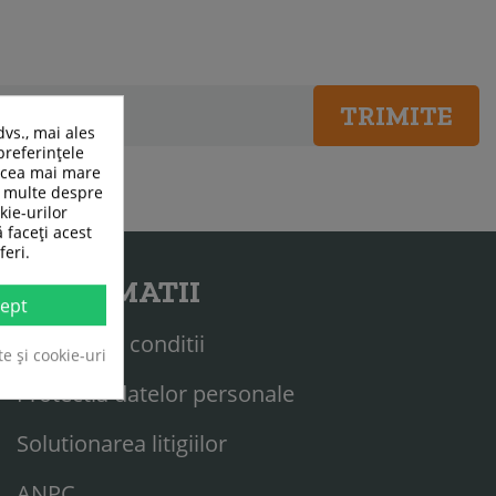
TRIMITE
dvs., mai ales
preferințele
n cea mai mare
ai multe despre
kie-urilor
ă faceți acest
feri.
INFORMATII
ept
Termeni si conditii
te și cookie-uri
Protectia datelor personale
Solutionarea litigiilor
ANPC