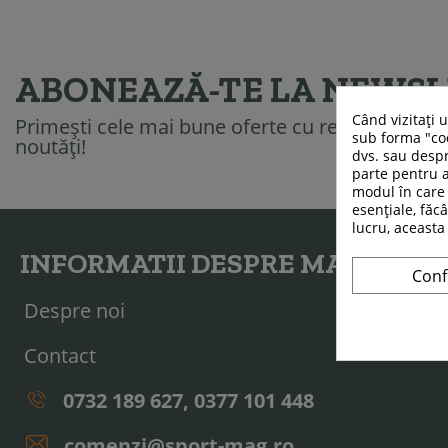
ABONEAZĂ-TE LA NEWS
Când vizitați 
Primești cele mai bune oferte cu reduceri, sfatur
sub forma "coo
noutăți!
dvs. sau despr
parte pentru a
modul în care 
esențiale, făcâ
lucru, aceasta
INFORMATII DESPRE MAGAZIN
Conf
Despre noi
Contact
0732 189 627, 0377 101 448
comenzi@sport-mag.ro