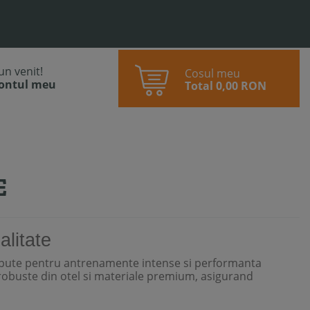
bun venit!
Cosul meu
contul meu
Total
0,00 RON
E
alitate
epute pentru antrenamente intense si performanta
 robuste din otel si materiale premium, asigurand